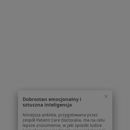
Bezpieczne płatności
lek. Agnieszka Górna
·
Pediatra, Lekarz wykonujący zabiegi medycyny estetycznej
Więcej
481 opinii
E-recepta
70 zł
Specjalista nie oferuje umawiania online pod tym adresem.
Poproś o wizytę
Dobrostan emocjonalny i
sztuczna inteligencja
Niniejsza ankieta, przygotowana przez
zespół Patient Care Doctoralia, ma na celu
lepsze zrozumienie, w jaki sposób ludzie