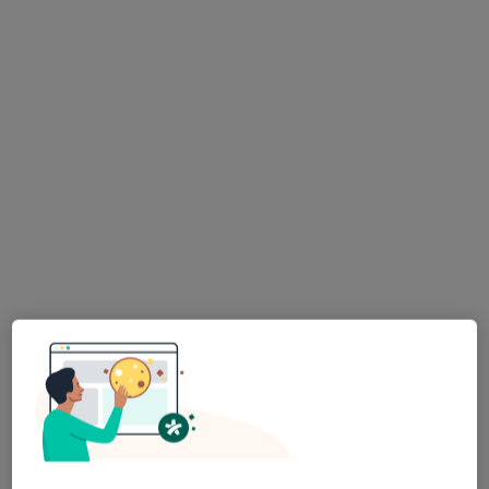
Danuta Irena Francuszkiewicz-Posadzy
Pediatra
13 opinii
Adres 1
Adres 2
Krystyny 2a, Rakoniewice
•
Mapa
Gabinet Lekarski Danuta Francuszkiewicz-Posadzy Lekarz Pediatra
Konsultacja pediatryczna
Brak ceny
Specjalista nie oferuje umawiania online pod tym adresem.
Poproś o wizytę