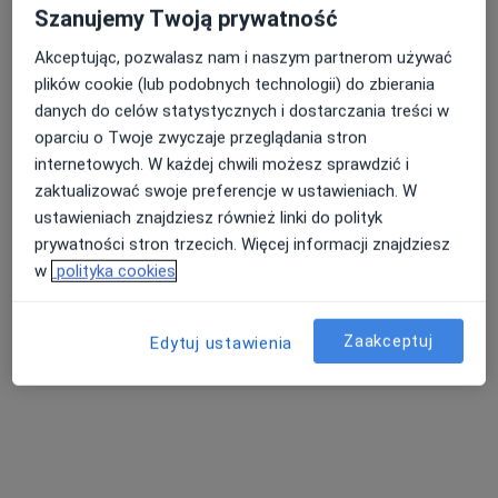
Szanujemy Twoją prywatność
Akceptując, pozwalasz nam i naszym partnerom używać
plików cookie (lub podobnych technologii) do zbierania
danych do celów statystycznych i dostarczania treści w
oparciu o Twoje zwyczaje przeglądania stron
internetowych. W każdej chwili możesz sprawdzić i
Sławomir Zbigniew Chrzanowski
zaktualizować swoje preferencje w ustawieniach. W
Pediatra
ustawieniach znajdziesz również linki do polityk
12 opinii
prywatności stron trzecich. Więcej informacji znajdziesz
Wschowska 3., Wolsztyn
•
Mapa
w
polityka cookies
Samodzielny Publiczny Zakład Opieki Zdrowotnej w Wolsztynie
Konsultacja pediatryczna
Brak ceny
Zaakceptuj
Edytuj ustawienia
Specjalista nie oferuje umawiania online pod tym adresem.
Poproś o wizytę