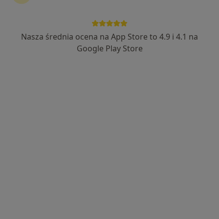
lek. Romuald Olszewski
Nasza średnia ocena na App Store to 4.9 i 4.1 na
Pediatra
77 opinii
Google Play Store
Przemysłowa 1, Grodzisk Wielkopolski
•
Mapa
ISPL GABINET LEKARSKI Romuald Olszewski
Konsultacja pediatryczna
Brak ceny
Specjalista nie oferuje umawiania online pod tym adresem.
Poproś o wizytę