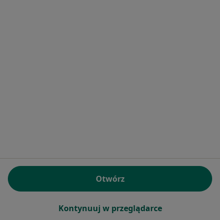
Bezpieczne płatności
dr n. med. Katarzyna Wachowiak-Szajdak
·
Więcej
Pediatra, Hematolog dziecięcy, Onkolog dziecięcy
572 opinie
Konsultacja online
300 zł
Specjalista nie oferuje umawiania online pod tym adresem.
Poproś o wizytę
Otwórz
Kontynuuj w przeglądarce
Bezpieczne płatności