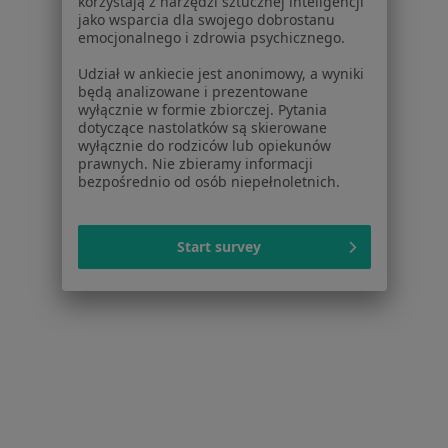
korzystają z narzędzi sztucznej inteligencji
jako wsparcia dla swojego dobrostanu
emocjonalnego i zdrowia psychicznego.
Udział w ankiecie jest anonimowy, a wyniki
będą analizowane i prezentowane
Bezpieczne płatności
wyłącznie w formie zbiorczej. Pytania
dr n. med. Liwia Starczewska-Dymek
dotyczące nastolatków są skierowane
wyłącznie do rodziców lub opiekunów
·
Więcej
Pediatra, Alergolog, Pulmonolog dziecięcy
prawnych. Nie zbieramy informacji
171 opinii
bezpośrednio od osób niepełnoletnich.
Konsultacja pediatryczna
250 zł
Specjalista nie oferuje umawiania online pod tym adresem.
Start survey
Poproś o wizytę