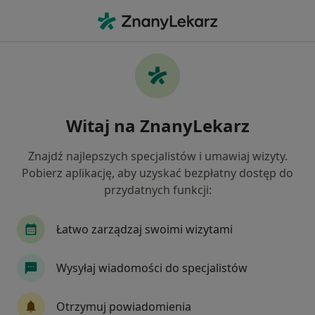
Me
Pediatra • Grodzisk Wielkopolski, wielkopolskie
Filtry
Ubezpieczenie
Mapa
Polecani pediatrzy w Grodzisku
Witaj na ZnanyLekarz
Wielkopolskim
Jak działają wyniki wyszukiwania
Znajdź najlepszych specjalistów i umawiaj wizyty.
Pobierz aplikację, aby uzyskać bezpłatny dostęp do
przydatnych funkcji:
Wybierz swoje ubezpieczenie
Łatwo zarządzaj swoimi wizytami
Wysyłaj wiadomości do specjalistów
Otrzymuj powiadomienia