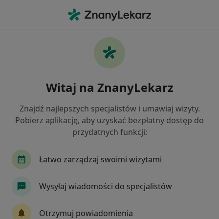
Me
Pediatra • Czeladź, śląskie
Filtry
Ubezpieczenie
Mapa
Polecani pediatrzy w Czeladzi
Witaj na ZnanyLekarz
Jak działają wyniki wyszukiwania
Znajdź najlepszych specjalistów i umawiaj wizyty.
Pobierz aplikację, aby uzyskać bezpłatny dostęp do
Wybierz swoje ubezpieczenie
przydatnych funkcji:
NFZ
Allianz
GENERALI
IMed24
L
Łatwo zarządzaj swoimi wizytami
Wysyłaj wiadomości do specjalistów
Otrzymuj powiadomienia