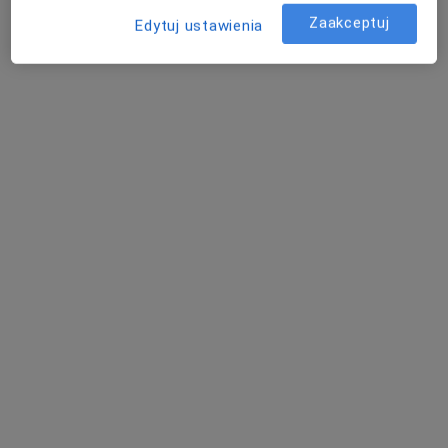
Poproś o wizytę
Zaakceptuj
Edytuj ustawienia
lek. Alicja Grycner
Pediatra
Adres
Online
ul. Sokolska 29, Katowice
•
Mapa
Centrum Medyczne Grupa LUX MED – Katowice, ul. Sokolska 29
Konsultacja pediatryczna
od 289 zł