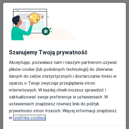
Szanujemy Twoją prywatność
dr n. med. Ewa Szanecka
Akceptując, pozwalasz nam i naszym partnerom używać
plików cookie (lub podobnych technologii) do zbierania
·
Więcej
Pediatra, Alergolog
danych do celów statystycznych i dostarczania treści w
21 opinii
oparciu o Twoje zwyczaje przeglądania stron
Adres 1
Adres 2
Adres 3
internetowych. W każdej chwili możesz sprawdzić i
zaktualizować swoje preferencje w ustawieniach. W
ustawieniach znajdziesz również linki do polityk
Zabrska 17, Katowice
•
Mapa
prywatności stron trzecich. Więcej informacji znajdziesz
Centrum Medicover Globiana
w
polityka cookies
Specjalista nie oferuje umawiania online pod tym adresem.