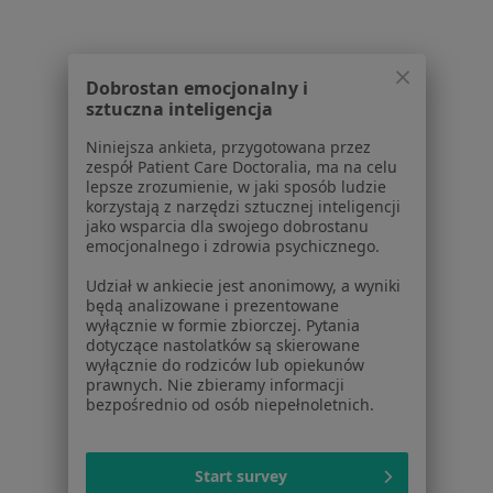
W pobliżu Czeladzi
Pediatrzy w Katowicach
Dobrostan emocjonalny i
Pediatrzy w Gliwicach
sztuczna inteligencja
Pediatrzy w Zabrzu
Niniejsza ankieta, przygotowana przez
zespół Patient Care Doctoralia, ma na celu
Pediatrzy w Sosnowcu
lepsze zrozumienie, w jaki sposób ludzie
korzystają z narzędzi sztucznej inteligencji
Pediatrzy w Tychach
jako wsparcia dla swojego dobrostanu
emocjonalnego i zdrowia psychicznego.
Więcej (15)
Więcej w kategorii: W pobliżu Czeladzi
Udział w ankiecie jest anonimowy, a wyniki
będą analizowane i prezentowane
Najczęstsze schorzenia
wyłącznie w formie zbiorczej. Pytania
dotyczące nastolatków są skierowane
Cukrzyca ciążowa Czeladź
wyłącznie do rodziców lub opiekunów
prawnych. Nie zbieramy informacji
Alergiczne choroby oczu Czeladź
bezpośrednio od osób niepełnoletnich.
Anemia w ciąży Czeladź
Astygmatyzm Czeladź
Start survey