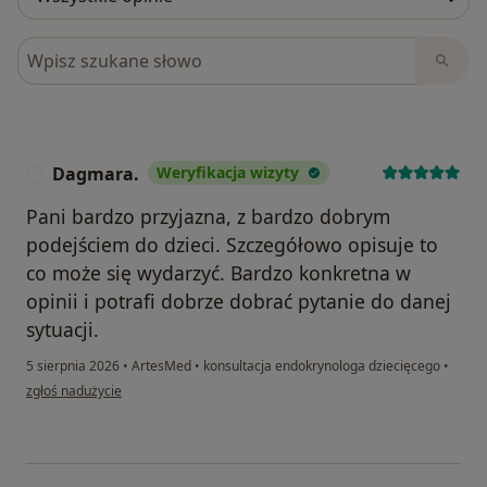
Szukaj w opiniach
Dagmara.
Weryfikacja wizyty
D
Pani bardzo przyjazna, z bardzo dobrym
podejściem do dzieci. Szczegółowo opisuje to
co może się wydarzyć. Bardzo konkretna w
opinii i potrafi dobrze dobrać pytanie do danej
sytuacji.
5 sierpnia 2026
•
ArtesMed
•
konsultacja endokrynologa dziecięcego
•
w opinii użytkownika Dagmara.
zgłoś nadużycie