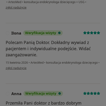
•
ArtesMed
•
konsultacja endokrynologa dziecięcego + USG
•
w opinii użytkownika Marcelina
zgłoś nadużycie
Ilona
Weryfikacja wizyty
I
Polecam Panią Doktor. Dokładny wywiad z
pacjentem i indywidualne podejście. Widać
zaangażowanie.
15 kwietnia 2026
•
ArtesMed
•
konsultacja endokrynologa dziecięcego
•
w opinii użytkownika Ilona
zgłoś nadużycie
Anna
Weryfikacja wizyty
A
Przemiła Pani doktor z bardzo dobrym