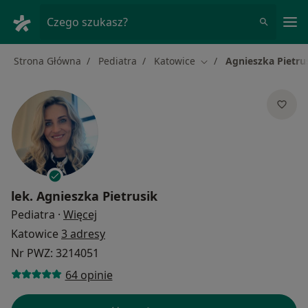
Me
Czego szukasz?
Strona Główna
Pediatra
Katowice
Agnieszka Pietru
Zmień miasto
lek.
Agnieszka Pietrusik
O specjalizacjach
Pediatra
·
Więcej
Katowice
3 adresy
Nr PWZ: 3214051
64 opinie