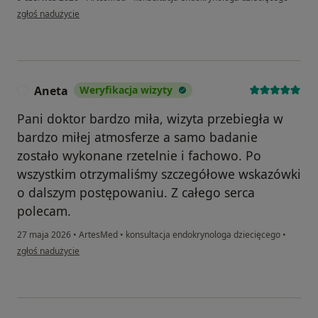
w opinii użytkownika Magdalena
zgłoś nadużycie
Aneta
Weryfikacja wizyty
A
Pani doktor bardzo miła, wizyta przebiegła w
bardzo miłej atmosferze a samo badanie
zostało wykonane rzetelnie i fachowo. Po
wszystkim otrzymaliśmy szczegółowe wskazówki
o dalszym postępowaniu. Z całego serca
polecam.
27 maja 2026
•
ArtesMed
•
konsultacja endokrynologa dziecięcego
•
w opinii użytkownika Aneta
zgłoś nadużycie