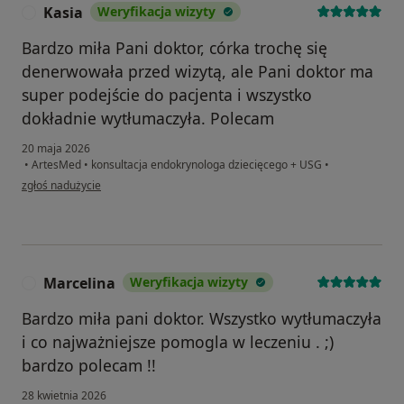
Kasia
Weryfikacja wizyty
K
Bardzo miła Pani doktor, córka trochę się
denerwowała przed wizytą, ale Pani doktor ma
super podejście do pacjenta i wszystko
dokładnie wytłumaczyła. Polecam
20 maja 2026
•
ArtesMed
•
konsultacja endokrynologa dziecięcego + USG
•
w opinii użytkownika Kasia
zgłoś nadużycie
Marcelina
Weryfikacja wizyty
M
Bardzo miła pani doktor. Wszystko wytłumaczyła
i co najważniejsze pomogla w leczeniu . ;)
bardzo polecam !!
28 kwietnia 2026