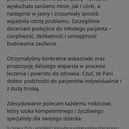
wysłuchała zarówno mnie, jak i córki, a
następnie w jasny i zrozumiały sposób
wyjaśniła istotę problemu. Szczególnie
doceniam podejście do młodego pacjenta –
cierpliwość, delikatność i umiejętność
budowania zaufania.
Otrzymałyśmy konkretne wskazówki oraz
propozycję dalszego wsparcia w procesie
leczenia i powrotu do zdrowia. Czuć, że Pani
doktor podchodzi do pacjentów indywidualnie i
z dużą troską.
Zdecydowanie polecam każdemu rodzicowi,
który szuka kompetentnego i życzliwego
specjalisty dla swojego dziecka.
9 czerwca 2026
•
ArtesMed
•
konsultacja endokrynologa dziecięcego
•