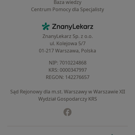
Baza wiedzy
Centrum Pomocy dla Specjalisty
Kontakt
ZnanyLekarz - Strona główna
ZnanyLekarz Sp. z o.o.
ul. Kolejowa 5/7
01-217 Warszawa, Polska
NIP: ⁠7010224868
KRS: ⁠0000347997
REGON: ⁠142276657
Sąd Rejonowy dla m.st. Warszawy w Warszawie XII
Wydział Gospodarczy KRS
Facebook
otwiera się w nowej karcie