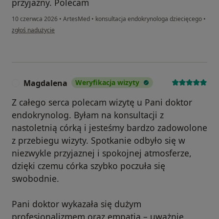
przyjazny. Polecam
10 czerwca 2026
•
ArtesMed
•
konsultacja endokrynologa dziecięcego
•
w opinii użytkownika Aleksandra
zgłoś nadużycie
Magdalena
Weryfikacja wizyty
M
Z całego serca polecam wizytę u Pani doktor
endokrynolog. Byłam na konsultacji z
nastoletnią córką i jesteśmy bardzo zadowolone
z przebiegu wizyty. Spotkanie odbyło się w
niezwykle przyjaznej i spokojnej atmosferze,
dzięki czemu córka szybko poczuła się
swobodnie.
Pani doktor wykazała się dużym
profesjonalizmem oraz empatią – uważnie