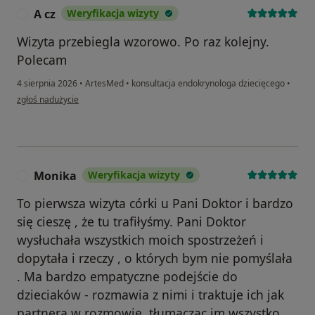
A cz
Weryfikacja wizyty
A
Wizyta przebiegla wzorowo. Po raz kolejny.
Polecam
4 sierpnia 2026
•
ArtesMed
•
konsultacja endokrynologa dziecięcego
•
w opinii użytkownika A cz
zgłoś nadużycie
Monika
Weryfikacja wizyty
M
To pierwsza wizyta córki u Pani Doktor i bardzo
się cieszę , że tu trafiłyśmy. Pani Doktor
wysłuchała wszystkich moich spostrzeżeń i
dopytała i rzeczy , o których bym nie pomyślała
. Ma bardzo empatyczne podejście do
dzieciaków - rozmawia z nimi i traktuje ich jak
partnera w rozmowie, tłumacząc im wszystko .