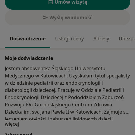
Umów wizytę
Wyślij wiadomość
Doświadczenie
Usługi i ceny
Adresy
Ubezpi
Moje doświadczenie
Jestem absolwentką Śląskiego Uniwersytetu
Medycznego w Katowicach. Uzyskałam tytuł specjalisty
w dziedzinie pediatrii oraz endokrynologii i
diabetologii dziecięcej. Pracuję w Oddziale Pediatrii i
Endokrynologii Dziecięcej z Pododdziałem Zaburzeń
Rozwoju Płci Górnośląskiego Centrum Zdrowia
Dziecka im. św. Jana Pawła II w Katowicach. Zajmuje się
leczeniem otyłości i zaburzeń lipidowych dzieci i
O mnie
więcej
młodzieży.
Zakres porad