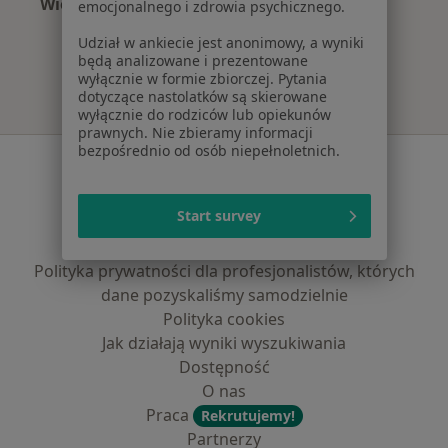
Więcej (13)
emocjonalnego i zdrowia psychicznego.
Więcej w kategorii: Najpopularniejsze ubezpi
Udział w ankiecie jest anonimowy, a wyniki
będą analizowane i prezentowane
wyłącznie w formie zbiorczej. Pytania
dotyczące nastolatków są skierowane
wyłącznie do rodziców lub opiekunów
prawnych. Nie zbieramy informacji
bezpośrednio od osób niepełnoletnich.
Serwis
Regulamin
Start survey
Polityka prywatności pacjentów
Polityka prywatności profesjonalistów
Polityka prywatności dla profesjonalistów, których
dane pozyskaliśmy samodzielnie
Polityka cookies
Jak działają wyniki wyszukiwania
Dostępność
O nas
Praca
Rekrutujemy!
Partnerzy