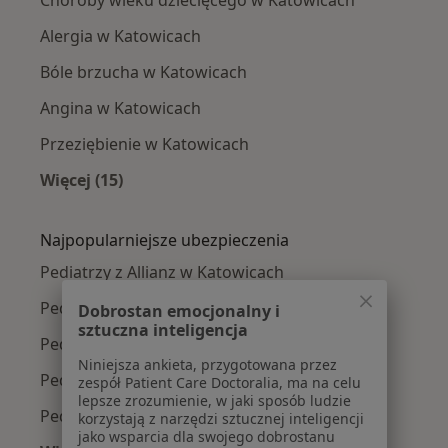
Alergia w Katowicach
Bóle brzucha w Katowicach
Angina w Katowicach
Przeziębienie w Katowicach
Więcej (15)
Więcej w kategorii: Najczęście leczone chorob
Najpopularniejsze ubezpieczenia
Pediatrzy z Allianz w Katowicach
Pediatrzy z POLMED w Katowicach
Dobrostan emocjonalny i
sztuczna inteligencja
Pediatrzy z Signal Iduna w Katowicach
Niniejsza ankieta, przygotowana przez
Pediatrzy z NFZ w Katowicach
zespół Patient Care Doctoralia, ma na celu
lepsze zrozumienie, w jaki sposób ludzie
Pediatrzy z Medica Polska w Katowicach
korzystają z narzędzi sztucznej inteligencji
jako wsparcia dla swojego dobrostanu