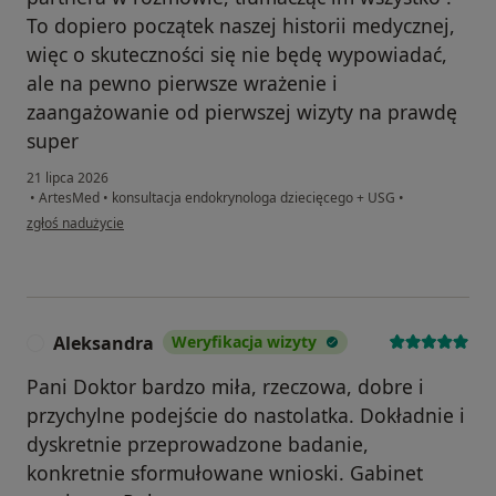
To dopiero początek naszej historii medycznej,
więc o skuteczności się nie będę wypowiadać,
ale na pewno pierwsze wrażenie i
zaangażowanie od pierwszej wizyty na prawdę
super
21 lipca 2026
•
ArtesMed
•
konsultacja endokrynologa dziecięcego + USG
•
w opinii użytkownika Monika
zgłoś nadużycie
Aleksandra
Weryfikacja wizyty
A
Pani Doktor bardzo miła, rzeczowa, dobre i
przychylne podejście do nastolatka. Dokładnie i
dyskretnie przeprowadzone badanie,
konkretnie sformułowane wnioski. Gabinet