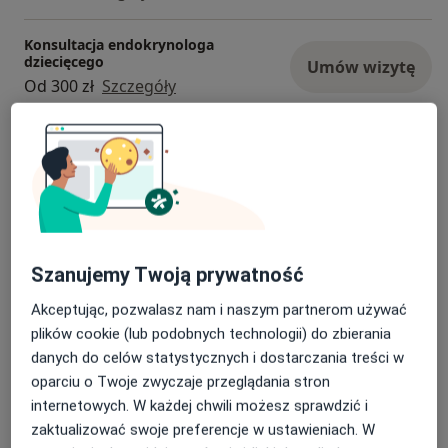
Konsultacja endokrynologa
dziecięcego
Umów wizytę
Od 300 zł
Szczegóły
Konsultacja endokrynologiczna
dzieci (kolejna wizyta)
Umów wizytę
300 zł - 350 zł
Szczegóły
Konsultacja pediatryczna
Od 150 zł
Szczegóły
Szanujemy Twoją prywatność
Akceptując, pozwalasz nam i naszym partnerom używać
Poradnictwo dla rodziców
plików cookie (lub podobnych technologii) do zbierania
150 zł
Szczegóły
danych do celów statystycznych i dostarczania treści w
oparciu o Twoje zwyczaje przeglądania stron
+ 10 usług
internetowych. W każdej chwili możesz sprawdzić i
zaktualizować swoje preferencje w ustawieniach. W