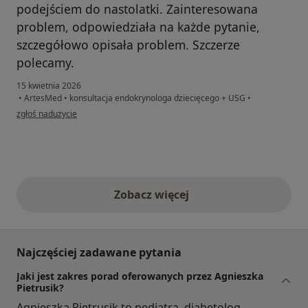
podejściem do nastolatki. Zainteresowana
problem, odpowiedziała na każde pytanie,
szczegółowo opisała problem. Szczerze
polecamy.
15 kwietnia 2026
•
ArtesMed
•
konsultacja endokrynologa dziecięcego + USG
•
w opinii użytkownika Anna
zgłoś nadużycie
Zobacz więcej
opinie powyżej
Najczęściej zadawane pytania
Jaki jest zakres porad oferowanych przez Agnieszka
Pietrusik?
Agnieszka Pietrusik to pediatra, diabetolog