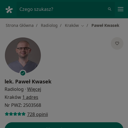
Me
Czego szukasz?
Strona Główna
Radiolog
Kraków
Paweł Kwasek
Zmień miasto
lek.
Paweł Kwasek
O specjalizacjach
Radiolog
·
Więcej
Kraków
1 adres
Nr PWZ: 2503568
728 opinii