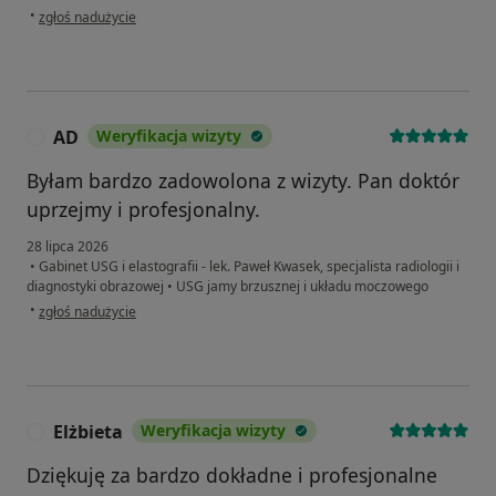
w opinii użytkownika Monika
•
zgłoś nadużycie
AD
Weryfikacja wizyty
A
Byłam bardzo zadowolona z wizyty. Pan doktór
uprzejmy i profesjonalny.
28 lipca 2026
•
Gabinet USG i elastografii - lek. Paweł Kwasek, specjalista radiologii i
diagnostyki obrazowej
•
USG jamy brzusznej i układu moczowego
w opinii użytkownika AD
•
zgłoś nadużycie
Elżbieta
Weryfikacja wizyty
E
Dziękuję za bardzo dokładne i profesjonalne