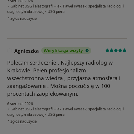
7 sierpnia 2026
•
Gabinet USG i elastografii - lek. Paweł Kwasek, specjalista radiologii i
diagnostyki obrazowej
•
USG piersi
w opinii użytkownika Anna
•
zgłoś nadużycie
Agnieszka
Weryfikacja wizyty
A
Polecam serdecznie . Najlepszy radiolog w
Krakowie. Pełen profesjonalizm ,
wszechstronna wiedza , przyjazna atmosfera i
zaangażowanie . Można poczuć się w 100
procentach zaopiekowanym.
6 sierpnia 2026
•
Gabinet USG i elastografii - lek. Paweł Kwasek, specjalista radiologii i
diagnostyki obrazowej
•
USG piersi
w opinii użytkownika Agnieszka
•
zgłoś nadużycie