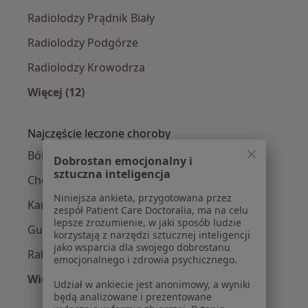
Radiolodzy Prądnik Biały
Radiolodzy Podgórze
Radiolodzy Krowodrza
Więcej (12)
Więcej w kategorii: Radiolodzy w pobliżu
Najczęście leczone choroby
Bóle brzucha w Krakowie
Dobrostan emocjonalny i
sztuczna inteligencja
Choroby tarczycy w Krakowie
Niniejsza ankieta, przygotowana przez
Kamica nerkowa w Krakowie
zespół Patient Care Doctoralia, ma na celu
lepsze zrozumienie, w jaki sposób ludzie
Guzy tarczycy w Krakowie
korzystają z narzędzi sztucznej inteligencji
jako wsparcia dla swojego dobrostanu
Rak piersi w Krakowie
emocjonalnego i zdrowia psychicznego.
Więcej (15)
Udział w ankiecie jest anonimowy, a wyniki
Więcej w kategorii: Najczęście leczone chorob
będą analizowane i prezentowane