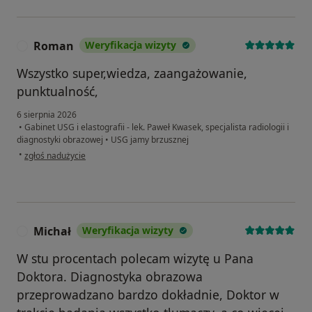
Roman
Weryfikacja wizyty
R
Wszystko super,wiedza, zaangażowanie,
punktualność,
6 sierpnia 2026
•
Gabinet USG i elastografii - lek. Paweł Kwasek, specjalista radiologii i
diagnostyki obrazowej
•
USG jamy brzusznej
w opinii użytkownika Roman
•
zgłoś nadużycie
Michał
Weryfikacja wizyty
M
W stu procentach polecam wizytę u Pana
Doktora. Diagnostyka obrazowa
przeprowadzano bardzo dokładnie, Doktor w