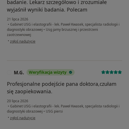
badanie. Lekarz szczegółowo i zrozumiałe
wyjaśnił wyniki badania. Polecam
21 lipca 2026
•
Gabinet USG i elastografii - lek. Paweł Kwasek, specjalista radiologii i
diagnostyki obrazowej
•
Usg jamy brzusznej i przestrzeni
zaotrzewnowej
w opinii użytkownika Elżbieta
•
zgłoś nadużycie
M.G.
Weryfikacja wizyty
M
Profesjonalne podejście pana doktora,czułam
się zaopiekowania.
20 lipca 2026
•
Gabinet USG i elastografii - lek. Paweł Kwasek, specjalista radiologii i
diagnostyki obrazowej
•
USG piersi
w opinii użytkownika M.G.
•
zgłoś nadużycie