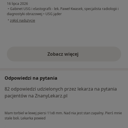
16 lipca 2026
•
Gabinet USG i elastografii - lek. Paweł Kwasek, specjalista radiologii i
diagnostyki obrazowej
•
USG jąder
w opinii użytkownika Bartlomiej
•
zgłoś nadużycie
Zobacz więcej
opinie powyżej
Odpowiedzi na pytania
82 odpowiedzi udzielonych przez lekarza na pytania
pacjentów na ZnanyLekarz.pl
Mam torbiel w lewej piersi 11x8 mm. Nad nia jest stan zapalny. Pierś mnie
stale boli. Lekarka powied