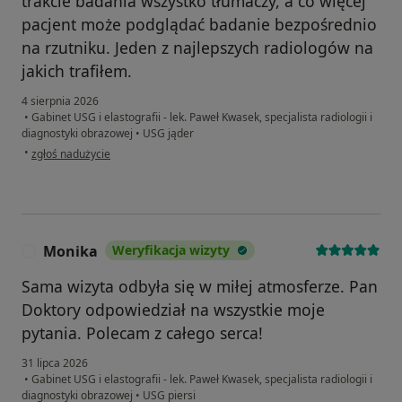
trakcie badania wszystko tłumaczy, a co więcej
pacjent może podglądać badanie bezpośrednio
na rzutniku. Jeden z najlepszych radiologów na
jakich trafiłem.
4 sierpnia 2026
•
Gabinet USG i elastografii - lek. Paweł Kwasek, specjalista radiologii i
diagnostyki obrazowej
•
USG jąder
w opinii użytkownika Michał
•
zgłoś nadużycie
Monika
Weryfikacja wizyty
M
Sama wizyta odbyła się w miłej atmosferze. Pan
Doktory odpowiedział na wszystkie moje
pytania. Polecam z całego serca!
31 lipca 2026
•
Gabinet USG i elastografii - lek. Paweł Kwasek, specjalista radiologii i
diagnostyki obrazowej
•
USG piersi