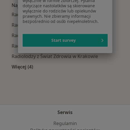
wyłącznie w formie zbiorczej. Pytania
Najpopularniejsze ubezpieczenia
dotyczące nastolatków są skierowane
wyłącznie do rodziców lub opiekunów
Radiolodzy z Allianz w Krakowie
prawnych. Nie zbieramy informacji
bezpośrednio od osób niepełnoletnich.
Radiolodzy z Signal Iduna w Krakowie
Radiolodzy z JP MEDICA w Krakowie
Start survey
Radiolodzy z TU Zdrowie w Krakowie
Radiolodzy z Świat Zdrowia w Krakowie
Więcej (4)
Więcej w kategorii: Najpopularniejsze ubezpie
Serwis
Regulamin