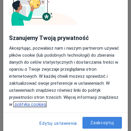
Estonia). Na co dzień jeżdżę rowerem poziomym.
znacznie w przypadku dzieci oraz badań piersi.
rodny, prostata) - jądra - tkanki miękkie (guzy, ropnie
itd) Dodatkowo u dzieci wykonuję usg: - główki -
Więcej o mnie
szwów czaszkowych - grasicy - jelit
Szczęśliwy mąż psycholog dziecięcej - Agata Kwasek
oraz tata wielodzietny. Pasjonat dalekich wypraw
Szanujemy Twoją prywatność
rowerowych (m.in. Węgry, Holandia, Estonia) oraz
Akceptując, pozwalasz nam i naszym partnerom używać
rowerów poziomych.
plików cookie (lub podobnych technologii) do zbierania
O mnie
więcej
danych do celów statystycznych i dostarczania treści w
oparciu o Twoje zwyczaje przeglądania stron
Zakres porad
internetowych. W każdej chwili możesz sprawdzić i
Radiologia i diagnostyka obrazowa
zaktualizować swoje preferencje w ustawieniach. W
Główne obszary pomocy
ustawieniach znajdziesz również linki do polityk
prywatności stron trzecich. Więcej informacji znajdziesz
Rak piersi
Choroby tarczycy
Guzy tarczycy
w
polityka cookies
a11y_sr_more_d
Bóle brzucha
Rak jelita grubego
+54
Pacjenci których przyjmuję
Zaakceptuj
Edytuj ustawienia
Dorośli