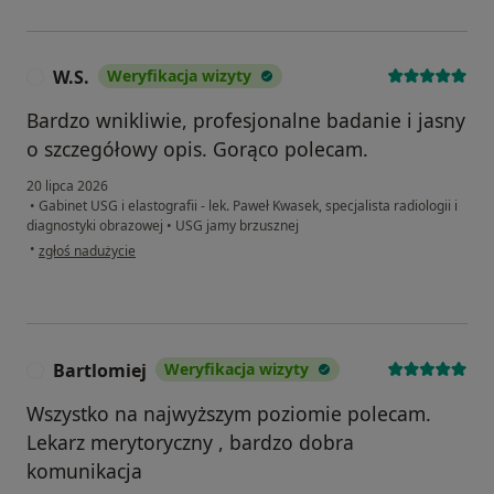
W.S.
Weryfikacja wizyty
W
Bardzo wnikliwie, profesjonalne badanie i jasny
o szczegółowy opis. Gorąco polecam.
20 lipca 2026
•
Gabinet USG i elastografii - lek. Paweł Kwasek, specjalista radiologii i
diagnostyki obrazowej
•
USG jamy brzusznej
w opinii użytkownika W.S.
•
zgłoś nadużycie
Bartlomiej
Weryfikacja wizyty
B
Wszystko na najwyższym poziomie polecam.
Lekarz merytoryczny , bardzo dobra
komunikacja