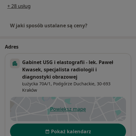
+ 28 usług
W jaki sposób ustalane są ceny?
Adres
Gabinet USG i elastografii - lek. Paweł
Kwasek, specjalista radiologii i
diagnostyki obrazowej
Łużycka 70A/1,
Podgórze Duchackie
, 30-693
Kraków
Powiększ mapę
otwiera się w nowej karcie
Dostępność
Pokaż kalendarz