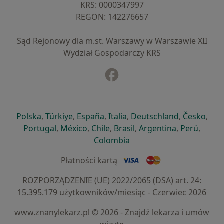
KRS: ⁠0000347997
REGON: ⁠142276657
Sąd Rejonowy dla m.st. Warszawy w Warszawie XII
Wydział Gospodarczy KRS
Facebook
otwiera się w nowej karcie
otwiera się w nowej karcie
otwiera się w nowej karcie
otwiera się w nowej karcie
otwiera się w nowej karci
otwiera się
otwi
Polska
,
Türkiye
,
España
,
Italia
,
Deutschland
,
Česko
,
otwiera się w nowej karcie
otwiera się w nowej karcie
otwiera się w nowej karcie
otwiera się w nowej kar
otwiera się 
otwier
Portugal
,
México
,
Chile
,
Brasil
,
Argentina
,
Perú
,
otwiera się w nowej karc
Colombia
Płatności kartą
ROZPORZĄDZENIE (UE) 2022/2065 (DSA) art. 24:
15.395.179 użytkowników/miesiąc - Czerwiec 2026
www.znanylekarz.pl © 2026 - Znajdź lekarza i umów