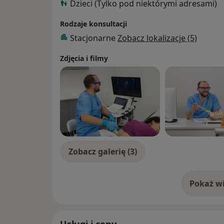
Dzieci (Tylko pod niektórymi adresami)
Zabiegi termolezji pozwalają zmniejszyć ból pleców, a tym samym poprawić
komfort codziennego funkcjonowania i uspr
Rodzaje konsultacji
Stacjonarne
Zobacz lokalizacje (5)
Zajmuję się również leczeniem zespołów b
zwoju skrzydłowo-podniebiennego, blokady
Zdjęcia i filmy
Zobacz galerię (3)
Pokaż wi
o 