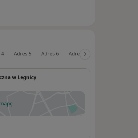
 4
Adres 5
Adres 6
Adres 7
Adres 8
Adres
czna w Legnicy
 mapę
wiera się w nowej karcie