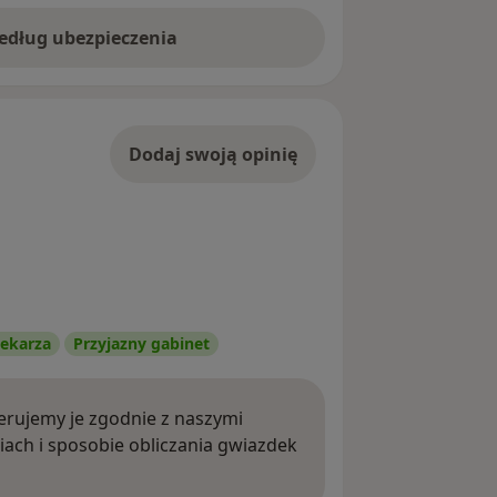
według ubezpieczenia
Dodaj swoją opinię
ekarza
Przyjazny gabinet
rujemy je zgodnie z naszymi
iach i sposobie obliczania gwiazdek
ięcej o opiniach