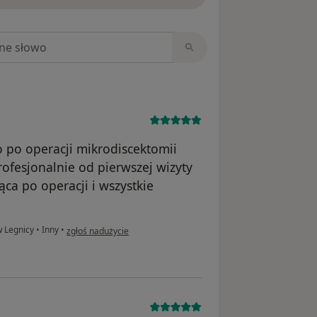
niach
 po operacji mikrodiscektomii
rofesjonalnie od pierwszej wizyty
ąca po operacji i wszystkie
w opinii użytkownika Katarzyna
w Legnicy
•
Inny
•
zgłoś nadużycie