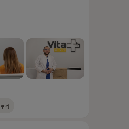
awnić rehabilitację.
ólowych głowy - wykonuję blokady
 nerwów potylicznych .
ęcej
doświadczeniu