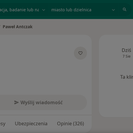
acja, badanie lub nazwisko
miasto lub dzielnica
Paweł Antczak
eń miasto
Dziś
7 Sie
specjalizacjach
Ta kl
Wyślij wiadomość
esy
Ubezpieczenia
Opinie (326)