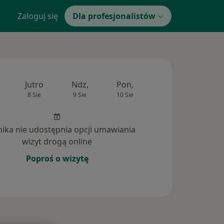
Zaloguj się
Dla profesjonalistów
Jutro
Ndz,
Pon,
Wt,
Śr,
8 Sie
9 Sie
10 Sie
11 Sie
12 Si
inika nie udostępnia opcji umawiania
wizyt drogą online
Poproś o wizytę