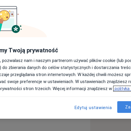
gii
iczne kręgosłupa technikami
my Twoją prywatność
, pozwalasz nam i naszym partnerom używać plików cookie (lub p
k również blokady
) do zbierania danych do celów statystycznych i dostarczania treśc
zaje przeglądania stron internetowych. W każdej chwili możesz spr
wać swoje preferencje w ustawieniach. W ustawieniach znajdziesz ró
 z NFZ i zabiegi
prywatności stron trzecich. Więcej informacji znajdziesz w
polityka
gosłupa
Choroby kręgosłupa
e_diseases
Za
Edytuj ustawienia
ardówkowe )