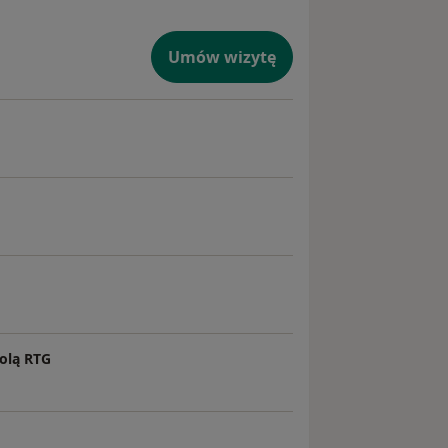
Umów wizytę
olą RTG