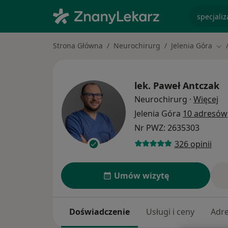
specjaliz
Strona Główna
Neurochirurg
Jelenia Góra
Zmi
lek.
Paweł Antczak
O 
Neurochirurg
·
Więcej
Jelenia Góra
10 adresów
Nr PWZ: 2635303
326 opinii
Umów wizytę
Doświadczenie
Usługi i ceny
Adr