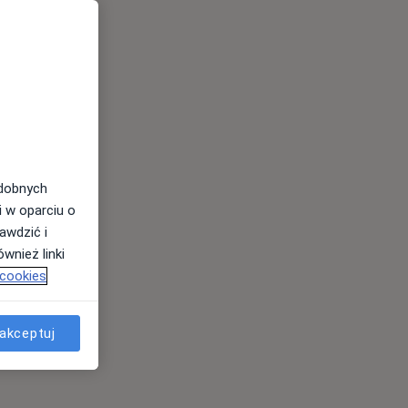
odobnych
i w oparciu o
awdzić i
wnież linki
 cookies
akceptuj