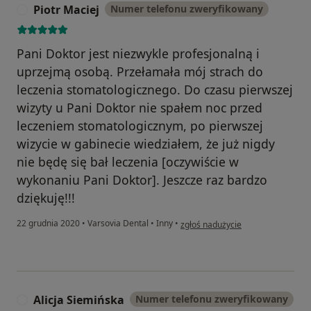
Piotr Maciej
Numer telefonu zweryfikowany
P
Pani Doktor jest niezwykle profesjonalną i
uprzejmą osobą. Przełamała mój strach do
leczenia stomatologicznego. Do czasu pierwszej
wizyty u Pani Doktor nie spałem noc przed
leczeniem stomatologicznym, po pierwszej
wizycie w gabinecie wiedziałem, że już nigdy
nie będę się bał leczenia [oczywiście w
wykonaniu Pani Doktor]. Jeszcze raz bardzo
dziękuję!!!
w opinii użytkownika Piotr Maciej
22 grudnia 2020
•
Varsovia Dental
•
Inny
•
zgłoś nadużycie
Alicja Siemińska
Numer telefonu zweryfikowany
A