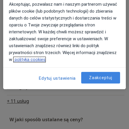
sprawia że pacjentom po odbytej wizycie pozostają
Akceptując, pozwalasz nam i naszym partnerom używać
tylko mile wspomnienia, a pacjenci którzy do tej pory
plików cookie (lub podobnych technologii) do zbierania
Konsultacja stomatologiczna
bali się dentysty, kontynuują leczenie z największą
danych do celów statystycznych i dostarczania treści w
100 zł
Szczegóły
przyjemnością.
oparciu o Twoje zwyczaje przeglądania stron
internetowych. W każdej chwili możesz sprawdzić i
Badania stomatologiczne
zaktualizować swoje preferencje w ustawieniach. W
Szczegóły
ustawieniach znajdziesz również linki do polityk
prywatności stron trzecich. Więcej informacji znajdziesz
Fluoryzacja zębów
w
polityka cookies
Szczegóły
Zaakceptuj
Edytuj ustawienia
Korony
Szczegóły
+ 11 usług
W jaki sposób ustalane są ceny?