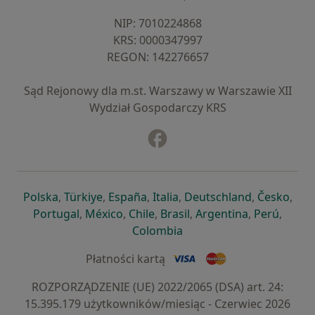
NIP: ⁠7010224868
KRS: ⁠0000347997
REGON: ⁠142276657
Sąd Rejonowy dla m.st. Warszawy w Warszawie XII
Wydział Gospodarczy KRS
Facebook
otwiera się w nowej karcie
otwiera się w nowej karcie
otwiera się w nowej karcie
otwiera się w nowej karcie
otwiera się w nowej karci
otwiera się
otwi
Polska
,
Türkiye
,
España
,
Italia
,
Deutschland
,
Česko
,
otwiera się w nowej karcie
otwiera się w nowej karcie
otwiera się w nowej karcie
otwiera się w nowej kar
otwiera się 
otwier
Portugal
,
México
,
Chile
,
Brasil
,
Argentina
,
Perú
,
otwiera się w nowej karc
Colombia
Płatności kartą
ROZPORZĄDZENIE (UE) 2022/2065 (DSA) art. 24:
15.395.179 użytkowników/miesiąc - Czerwiec 2026