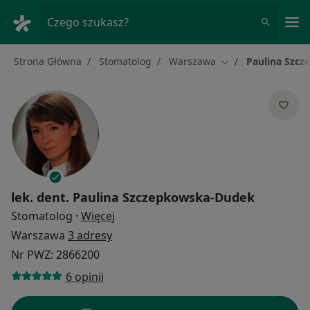
Me
Czego szukasz?
Strona Główna
Stomatolog
Warszawa
Paulina Szc
Zmień miasto
lek. dent.
Paulina Szczepkowska-Dudek
O specjalizacjach
Stomatolog
·
Więcej
Warszawa
3 adresy
Nr PWZ: 2866200
6 opinii