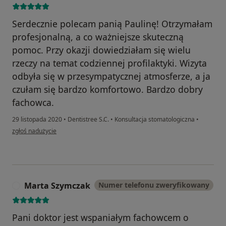
Serdecznie polecam panią Paulinę! Otrzymałam
profesjonalną, a co ważniejsze skuteczną
pomoc. Przy okazji dowiedziałam się wielu
rzeczy na temat codziennej profilaktyki. Wizyta
odbyła się w przesympatycznej atmosferze, a ja
czułam się bardzo komfortowo. Bardzo dobry
fachowca.
29 listopada 2020
•
Dentistree S.C.
•
Konsultacja stomatologiczna
•
w opinii użytkownika Alicja Siemińska
zgłoś nadużycie
Marta Szymczak
Numer telefonu zweryfikowany
M
Pani doktor jest wspaniałym fachowcem o