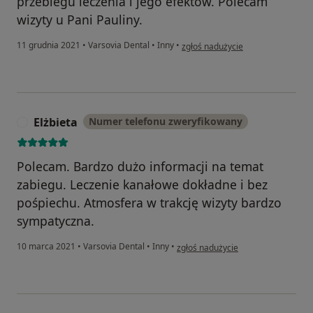
przebiegu leczenia i jego efektów. Polecam
wizyty u Pani Pauliny.
w opinii użytkownika Jarosław Czap
11 grudnia 2021
•
Varsovia Dental
•
Inny
•
zgłoś nadużycie
Elżbieta
Numer telefonu zweryfikowany
E
Polecam. Bardzo dużo informacji na temat
zabiegu. Leczenie kanałowe dokładne i bez
pośpiechu. Atmosfera w trakcję wizyty bardzo
sympatyczna.
w opinii użytkownika Elżbieta
10 marca 2021
•
Varsovia Dental
•
Inny
•
zgłoś nadużycie