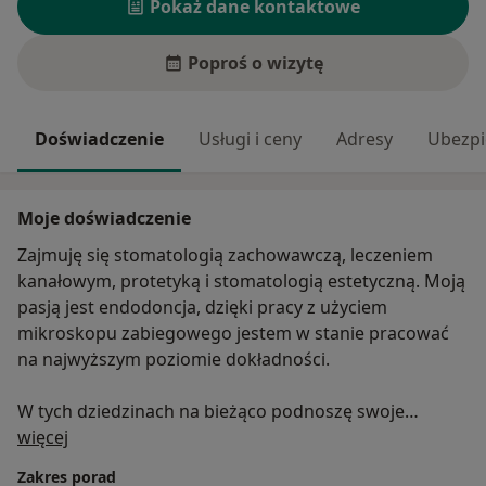
Pokaż dane kontaktowe
Poproś o wizytę
Doświadczenie
Usługi i ceny
Adresy
Ubezpi
Moje doświadczenie
Zajmuję się stomatologią zachowawczą, leczeniem
kanałowym, protetyką i stomatologią estetyczną. Moją
pasją jest endodoncja, dzięki pracy z użyciem
mikroskopu zabiegowego jestem w stanie pracować
na najwyższym poziomie dokładności.
W tych dziedzinach na bieżąco podnoszę swoje
O mnie
kwalifikacje, podążając za najnowszymi trendami, tak
więcej
aby sprostać oczekiwaniom najbardziej wymagających
Zakres porad