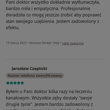
Pani doktor wszystko dokładnie wytłumaczyła,
bardzo miła i empatyczna. Profesjonalnie
doradziła co mogę jeszcze zrobić aby poprawić
stan swojego uzębienia. Jestem zadowolony z
efektu.
w opinii użytkownika Arkadiusz Z
13 marca 2022
•
Varsovia Dental
•
Inny
•
zgłoś nadużycie
Jarosław Czaplicki
J
Numer telefonu zweryfikowany
Byłem u Pani doktor kilka razy na leczeniu
kanałowym. Wszystkie zęby dostały "swoje
drugie życie". Jestem bardzo zadowolony z