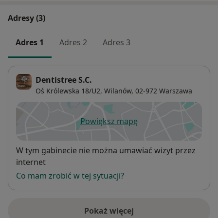
Adresy (3)
Adres 1
Adres 2
Adres 3
Dentistree S.C.
Oś Królewska 18/U2,
Wilanów
, 02-972
Warszawa
Powiększ mapę
otwiera się w nowej karcie
Dostępność
W tym gabinecie nie można umawiać wizyt przez
internet
Co mam zrobić w tej sytuacji?
Pokaż więcej
o adresie