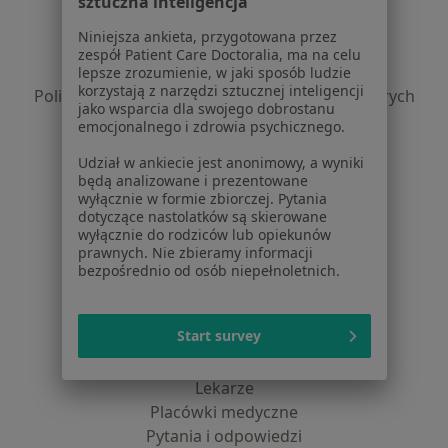
sztuczna inteligencja
Regulamin
Niniejsza ankieta, przygotowana przez
Polityka prywatności pacjentów
zespół Patient Care Doctoralia, ma na celu
Polityka prywatności profesjonalistów
lepsze zrozumienie, w jaki sposób ludzie
korzystają z narzędzi sztucznej inteligencji
Polityka prywatności dla profesjonalistów, których
jako wsparcia dla swojego dobrostanu
dane pozyskaliśmy samodzielnie
emocjonalnego i zdrowia psychicznego.
Polityka cookies
Udział w ankiecie jest anonimowy, a wyniki
Jak działają wyniki wyszukiwania
będą analizowane i prezentowane
Dostępność
wyłącznie w formie zbiorczej. Pytania
O nas
dotyczące nastolatków są skierowane
wyłącznie do rodziców lub opiekunów
Praca
Rekrutujemy!
prawnych. Nie zbieramy informacji
Partnerzy
bezpośrednio od osób niepełnoletnich.
Centrum prasowe
Kontakt
Start survey
Dla pacjentów
Lekarze
Placówki medyczne
Pytania i odpowiedzi