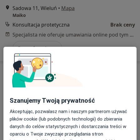
Sadowa 11, Wieluń
•
Mapa
Maiko
Konsultacja protetyczna
Brak ceny
Specjalista nie oferuje umawiania online pod tym adresem.
Poproś o wizytę
Szanujemy Twoją prywatność
Akceptując, pozwalasz nam i naszym partnerom używać
Maciej Kula
plików cookie (lub podobnych technologii) do zbierania
danych do celów statystycznych i dostarczania treści w
Stomatolog
oparciu o Twoje zwyczaje przeglądania stron
6 opinii