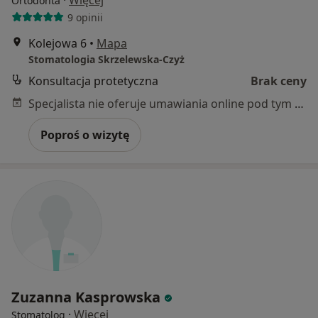
·
Więcej
Ortodonta
9 opinii
Kolejowa 6
•
Mapa
Stomatologia Skrzelewska-Czyż
Konsultacja protetyczna
Brak ceny
Specjalista nie oferuje umawiania online pod tym adresem.
Poproś o wizytę
Zuzanna Kasprowska
·
Więcej
Stomatolog