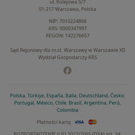
ul. Kolejowa 5/7
01-217 Warszawa, Polska
NIP: ⁠7010224868
KRS: ⁠0000347997
REGON: ⁠142276657
Sąd Rejonowy dla m.st. Warszawy w Warszawie XII
Wydział Gospodarczy KRS
Facebook
otwiera się w nowej karcie
otwiera się w nowej karcie
otwiera się w nowej karcie
otwiera się w nowej karcie
otwiera się w nowej karci
otwiera się
otwi
Polska
,
Türkiye
,
España
,
Italia
,
Deutschland
,
Česko
,
otwiera się w nowej karcie
otwiera się w nowej karcie
otwiera się w nowej karcie
otwiera się w nowej kar
otwiera się 
otwier
Portugal
,
México
,
Chile
,
Brasil
,
Argentina
,
Perú
,
otwiera się w nowej karc
Colombia
Płatności kartą
ROZPORZĄDZENIE (UE) 2022/2065 (DSA) art. 24: