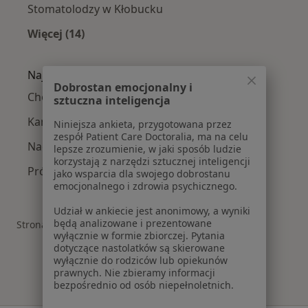
Stomatolodzy w Kłobucku
Więcej (14)
Więcej w kategorii: W pobliżu Wielunia
Najczęstsze schorzenia
Dobrostan emocjonalny i
Choroby miazgi Wieluń
sztuczna inteligencja
Kamień nazębny Wieluń
Niniejsza ankieta, przygotowana przez
zespół Patient Care Doctoralia, ma na celu
Nadwrażliwość zębów Wieluń
lepsze zrozumienie, w jaki sposób ludzie
korzystają z narzędzi sztucznej inteligencji
Próchnica Wieluń
jako wsparcia dla swojego dobrostanu
emocjonalnego i zdrowia psychicznego.
Udział w ankiecie jest anonimowy, a wyniki
będą analizowane i prezentowane
Strona Główna
Stomatolog
Wieluń
Zmień miasto
wyłącznie w formie zbiorczej. Pytania
dotyczące nastolatków są skierowane
wyłącznie do rodziców lub opiekunów
prawnych. Nie zbieramy informacji
bezpośrednio od osób niepełnoletnich.