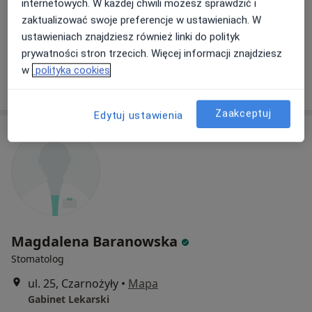
internetowych. W każdej chwili możesz sprawdzić i
Kopernika 17, Wieluń
•
Mapa
zaktualizować swoje preferencje w ustawieniach. W
Gabinet Lekarski
ustawieniach znajdziesz również linki do polityk
Specjalista nie oferuje umawiania online pod tym adresem.
prywatności stron trzecich. Więcej informacji znajdziesz
w
polityka cookies
Poproś o wizytę
Zaakceptuj
Edytuj ustawienia
Magdalena Baranowska
Stomatolog
ul. 25, Czarnożyły
•
Mapa
Gabinet Lekarski