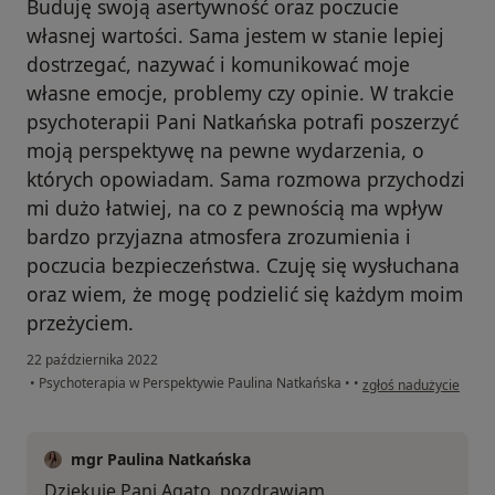
Buduję swoją asertywność oraz poczucie
własnej wartości. Sama jestem w stanie lepiej
dostrzegać, nazywać i komunikować moje
własne emocje, problemy czy opinie. W trakcie
psychoterapii Pani Natkańska potrafi poszerzyć
moją perspektywę na pewne wydarzenia, o
których opowiadam. Sama rozmowa przychodzi
mi dużo łatwiej, na co z pewnością ma wpływ
bardzo przyjazna atmosfera zrozumienia i
poczucia bezpieczeństwa. Czuję się wysłuchana
oraz wiem, że mogę podzielić się każdym moim
przeżyciem.
22 października 2022
w opinii użytkownika 
•
Psychoterapia w Perspektywie Paulina Natkańska
•
•
zgłoś nadużycie
mgr Paulina Natkańska
Dziękuję Pani Agato, pozdrawiam.