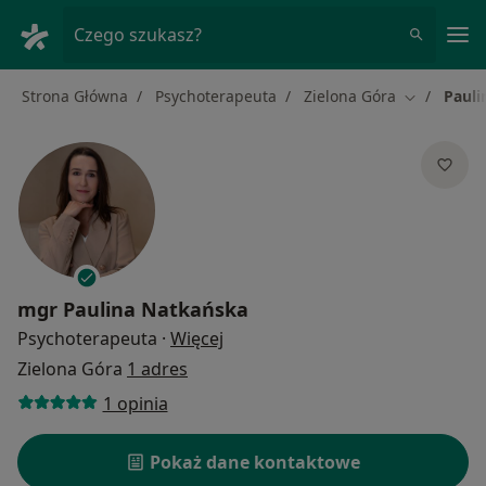
Me
Czego szukasz?
Strona Główna
Psychoterapeuta
Zielona Góra
Pauli
Zmień mias
mgr
Paulina Natkańska
O specjalizacjach
Psychoterapeuta
·
Więcej
Zielona Góra
1 adres
1 opinia
Pokaż dane kontaktowe