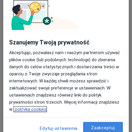
indywidualnej i grupowej.
Bliskie mi jest spojrzenie na proces psychoterapii z
perspektywy rozwoju, kładę duży akcent na
poznawanie siebie przez pacjenta, wzmacnianie
zasobów. Tak buduje się poczucie wartości, zdolność
Szanujemy Twoją prywatność
do asertywności, wyrażania siebie. Często słyszę, że
pacjent chce pracować nad asertywnością, większą
Akceptując, pozwalasz nam i naszym partnerom używać
pewnością siebie, odpowiadam wtedy, że kontakt ze
plików cookie (lub podobnych technologii) do zbierania
swoją wartością sprawia, że korzystam z tej siły.
danych do celów statystycznych i dostarczania treści w
O mnie
więcej
Poznawanie siebie jest procesem długoterminowym,
oparciu o Twoje zwyczaje przeglądania stron
jeżeli w okresie dorastania nie zbudowała się
internetowych. W każdej chwili możesz sprawdzić i
Podejście terapeutyczne
tożsamość, to w pracy pacjent szuka tego, co stanowi
zaktualizować swoje preferencje w ustawieniach. W
Psychoterapia
o jego wartości i na tym buduje konstrukcję siebie. Jeśli
ustawieniach znajdziesz również linki do polityk
odczuwasz zagubienie, zmęczenie, irytację, brak
Główne obszary pomocy
prywatności stron trzecich. Więcej informacji znajdziesz
szacunku ze strony innych, masz problem z pewnością
w
polityka cookies
Zaburzenia lękowe
Depresja
Trauma
siebie, decyzjami, asertywnością, nie wiesz co robić w
a11y_sr_more_d
Nerwica
Zaburzenia odżywiania
+20
życiu, pomogę Ci stawać się sobą i spojrzeć z
Zaakceptuj
Edytuj ustawienia
perspektywy na Twoje życie.