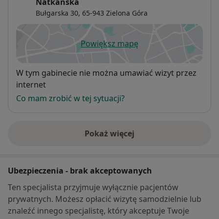
Natkańska
Bułgarska 30,
65-943
Zielona Góra
Powiększ mapę
otwiera się w nowej karcie
Dostępność
W tym gabinecie nie można umawiać wizyt przez
internet
Co mam zrobić w tej sytuacji?
Pokaż więcej
o adresie
Ubezpieczenia - brak akceptowanych
Ten specjalista przyjmuje wyłącznie pacjentów
prywatnych. Możesz opłacić wizytę samodzielnie lub
znaleźć innego specjalistę, który akceptuje Twoje