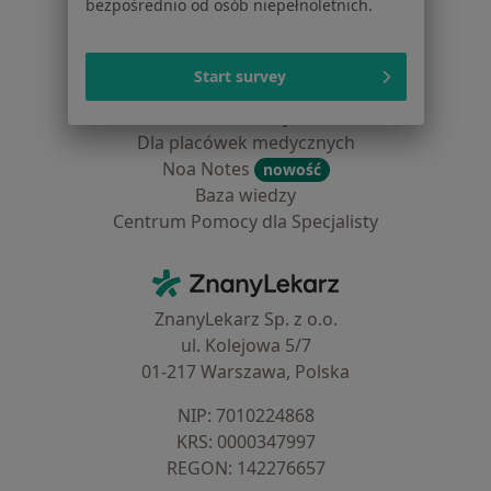
Blog dla pacjentów
bezpośrednio od osób niepełnoletnich.
Dla profesjonalistów
Start survey
Cennik
Dla lekarzy
Dla placówek medycznych
Noa Notes
nowość
Baza wiedzy
Centrum Pomocy dla Specjalisty
Kontakt
ZnanyLekarz - Strona główna
ZnanyLekarz Sp. z o.o.
ul. Kolejowa 5/7
01-217 Warszawa, Polska
NIP: ⁠7010224868
KRS: ⁠0000347997
REGON: ⁠142276657