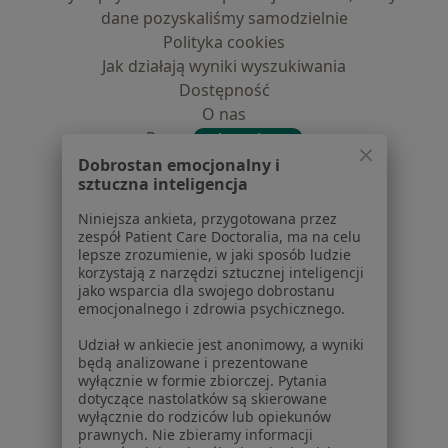
dane pozyskaliśmy samodzielnie
Polityka cookies
Jak działają wyniki wyszukiwania
Dostępność
O nas
Praca
Rekrutujemy!
Partnerzy
Dobrostan emocjonalny i
sztuczna inteligencja
Centrum prasowe
Kontakt
Niniejsza ankieta, przygotowana przez
zespół Patient Care Doctoralia, ma na celu
Dla pacjentów
lepsze zrozumienie, w jaki sposób ludzie
korzystają z narzędzi sztucznej inteligencji
Lekarze
jako wsparcia dla swojego dobrostanu
Placówki medyczne
emocjonalnego i zdrowia psychicznego.
Pytania i odpowiedzi
Udział w ankiecie jest anonimowy, a wyniki
Usługi i zabiegi
będą analizowane i prezentowane
Choroby
wyłącznie w formie zbiorczej. Pytania
dotyczące nastolatków są skierowane
Pomoc
wyłącznie do rodziców lub opiekunów
Aplikacje mobilne
prawnych. Nie zbieramy informacji