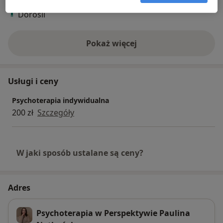
Pacjenci których przyjmuję
Dorośli
Pokaż więcej
o doświadczeniu
Usługi i ceny
Psychoterapia indywidualna
200 zł
Szczegóły
W jaki sposób ustalane są ceny?
Adres
Psychoterapia w Perspektywie Paulina