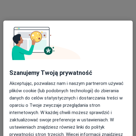
Specjalista nie oferuje umawiania online pod tym adresem.
Poproś o wizytę
Szanujemy Twoją prywatność
Akceptując, pozwalasz nam i naszym partnerom używać
plików cookie (lub podobnych technologii) do zbierania
Agata Piwońska
danych do celów statystycznych i dostarczania treści w
Psycholog
oparciu o Twoje zwyczaje przeglądania stron
1 opinia
internetowych. W każdej chwili możesz sprawdzić i
Adres
Online
zaktualizować swoje preferencje w ustawieniach. W
ustawieniach znajdziesz również linki do polityk
prywatności stron trzecich. Więcej informacji znajdziesz