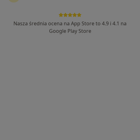
Nasza średnia ocena na App Store to 4.9 i 4.1 na
mgr Karolina Lorek
Google Play Store
·
Więcej
Psycholog
11 opinii
Adres
Online
plac Słowiański 15, Zielona Góra
•
Mapa
Gabinet Psychologiczny Karolina Lorek
Konsultacja psychologiczna
180 zł
Specjalista nie oferuje umawiania online pod tym adresem.
Poproś o wizytę