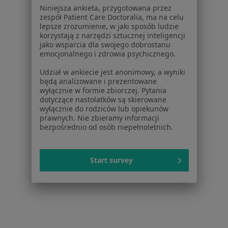
Niniejsza ankieta, przygotowana przez
Kryzys zawodowy w Wolsztynie
zespół Patient Care Doctoralia, ma na celu
lepsze zrozumienie, w jaki sposób ludzie
Kryzys zawodowy w Żarach
korzystają z narzędzi sztucznej inteligencji
jako wsparcia dla swojego dobrostanu
Kryzys zawodowy w Głogowie
emocjonalnego i zdrowia psychicznego.
Kryzys zawodowy w Sulechowie
Udział w ankiecie jest anonimowy, a wyniki
będą analizowane i prezentowane
Więcej (2)
wyłącznie w formie zbiorczej. Pytania
Więcej w kategorii: W pobliżu Zielonej Góry
dotyczące nastolatków są skierowane
wyłącznie do rodziców lub opiekunów
Schorzenia w Zielonej Górze
prawnych. Nie zbieramy informacji
bezpośrednio od osób niepełnoletnich.
Depresja w Zielonej Górze
Zaburzenia nastroju w Zielonej Górze
Start survey
Zaburzenia emocjonalne w Zielonej Górze
Zaburzenia lękowe w Zielonej Górze
Kryzys emocjonalny w Zielonej Górze
Więcej (15)