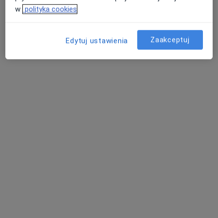
Stefana Żeromskiego 2/1, Zielona Góra
•
Mapa
w
polityka cookies
Cisza W Sobie
Konsultacja psychologiczna
170 zł
Zaakceptuj
Edytuj ustawienia
Specjalista nie oferuje umawiania online pod tym adresem.
Poproś o wizytę
Bezpieczne płatności
mgr Dominik J. Hoffmann
·
Więcej
Psycholog
36 opinii