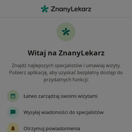
Me
Kryzys Zawodowy • Zielona Góra, lubuskie
Filtry
• 1
Ubezpieczenie
Map
Kryzys zawodowy specjaliści w Zielonej
Witaj na ZnanyLekarz
Górze
Jak działają wyniki wyszukiwania
Znajdź najlepszych specjalistów i umawiaj wizyty.
Pobierz aplikację, aby uzyskać bezpłatny dostęp do
przydatnych funkcji:
Jakiego specjalisty szukasz?
Psycholog
Psychoterapeuta
Psycholog dz
Łatwo zarządzaj swoimi wizytami
Wysyłaj wiadomości do specjalistów
Otrzymuj powiadomienia