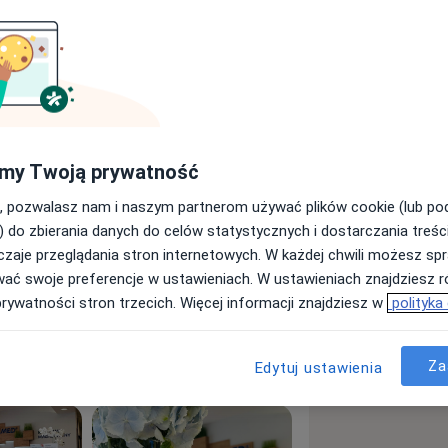
ego w Poznaniu. Swoje doświadczenie
istycznym Szpitalu Miejskim w
znym w Klinice Chirurgii Ogólnej i
us w Warszawie oraz jako wykładowca na
alnie pracuję w Klinice Chirurgii
my Twoją prywatność
znego im. Heliodora Święcickiego
, pozwalasz nam i naszym partnerom używać plików cookie (lub p
cinkowskiego w Poznaniu.
) do zbierania danych do celów statystycznych i dostarczania treśc
iejętności odbyłam liczne szkolenia i
zaje przeglądania stron internetowych. W każdej chwili możesz spr
we.
wać swoje preferencje w ustawieniach. W ustawieniach znajdziesz ró
si, narządów szyi, w tym tarczycy.
prywatności stron trzecich. Więcej informacji znajdziesz w
polityka
z przy pomocy laseroterapii.
Za
Edytuj ustawienia