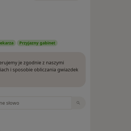
ekarza
Przyjazny gabinet
rujemy je zgodnie z naszymi
iach i sposobie obliczania gwiazdek
ięcej o opiniach
niach