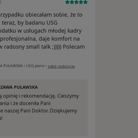
rzypadku obiecałam sobie, że to
ę teraz, by badanu USG
odatku w usługach młodej kadry
 profesjonalna, daje komfort na
 radosny small talk ;))))) Polecam
w opinii użytkownika neuro
WA PUŁAWSKA
•
USG piersi
•
zgłoś nadużycie
SZAWA PUŁAWSKA
ą opinię i rekomendację. Cieszymy
ania i że doceniła Pani
e naszej Pani Doktor. Dziękujemy
a!