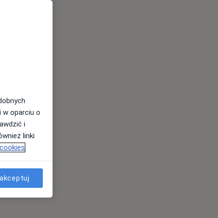
odobnych
i w oparciu o
awdzić i
wnież linki
 cookies
akceptuj