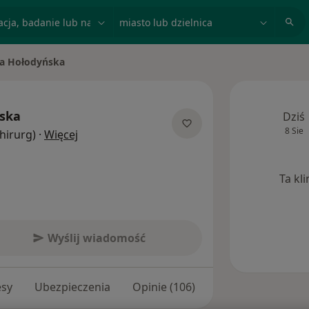
acja, badanie lub nazwisko
miasto lub dzielnica
na Hołodyńska
to
ńska
Dziś
8 Sie
O specjalizacjach
Chirurg)
·
Więcej
Ta kl
Wyślij wiadomość
esy
Ubezpieczenia
Opinie (106)