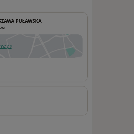
SZAWA PUŁAWSKA
awa
 mapę
wiera się w nowej karcie