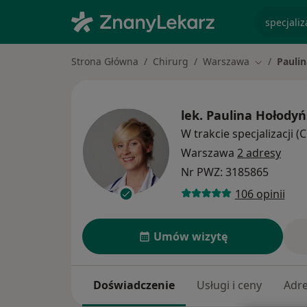
specjaliz
Strona Główna
Chirurg
Warszawa
Pauli
Zmień mias
lek.
Paulina Hołody
W trakcie specjalizacji (
Warszawa
2 adresy
Nr PWZ: 3185865
106 opinii
Umów wizytę
Doświadczenie
Usługi i ceny
Adr