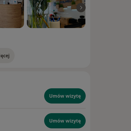
ęcej
doświadczeniu
Umów wizytę
Umów wizytę