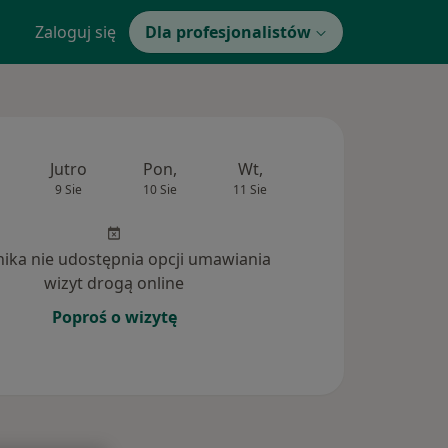
Zaloguj się
Dla profesjonalistów
Jutro
Pon,
Wt,
Śr,
Czw
9 Sie
10 Sie
11 Sie
12 Sie
13 Si
inika nie udostępnia opcji umawiania
wizyt drogą online
Poproś o wizytę