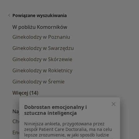
Powiązane wyszukiwania
W pobliżu Komorników
Ginekolodzy w Poznaniu
Ginekolodzy w Swarzędzu
Ginekolodzy w Skórzewie
Ginekolodzy w Rokietnicy
Ginekolodzy w Śremie
Więcej (14)
Więcej w kategorii: W pobliżu Komorników
Dobrostan emocjonalny i
Najczęście leczone choroby
sztuczna inteligencja
Choroby ginekologiczne w Komornikach
Niniejsza ankieta, przygotowana przez
zespół Patient Care Doctoralia, ma na celu
Endometrioza w Komornikach
lepsze zrozumienie, w jaki sposób ludzie