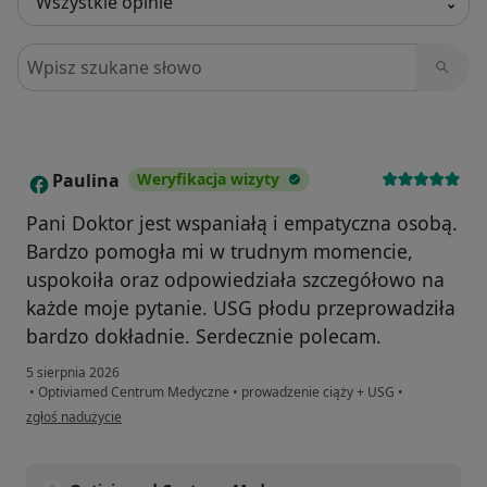
Szukaj w opiniach
Paulina
Weryfikacja wizyty
P
Pani Doktor jest wspaniałą i empatyczna osobą.
Bardzo pomogła mi w trudnym momencie,
uspokoiła oraz odpowiedziała szczegółowo na
każde moje pytanie. USG płodu przeprowadziła
bardzo dokładnie. Serdecznie polecam.
5 sierpnia 2026
•
Optiviamed Centrum Medyczne
•
prowadzenie ciąży + USG
•
w opinii użytkownika Paulina
zgłoś nadużycie