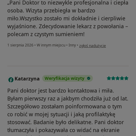
​„Pani Doktor to niezwykle profesjonalna i ciepła
osoba. Wizyta przebiegła w bardzo
miło.Wszystko zostało mi dokładnie i cierpliwie
wyjaśnione. Zdecydowanie lekarz z powołania –
polecam z czystym sumieniem!
w opinii użytkownika Weronika
1 sierpnia 2026
•
W innym miejscu
•
Inny
•
zgłoś nadużycie
Katarzyna
Weryfikacja wizyty
K
Pani doktor jest bardzo kontaktowa i miła.
Byłam pierwszy raz a jakbym chodziła już od lat.
Szczegółowo zostałam poinformowana o tym
co robić w mojej sytuacji i jaką profilaktykę
stosować. Badanie było delikatne. Pani doktor
tłumaczyła i pokazywała co widać na ekranie