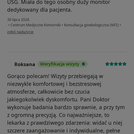
USG. Miała do tego osobny duży monitor
dedykowany dla pacjenta.
30 lipca 2026
•
Centrum Medyczne Komorniki
•
Konsultacja ginekologiczna (NFZ)
•
w opinii użytkownika Katarzyna
zgłoś nadużycie
Roksana
Weryfikacja wizyty
R
Gorąco polecam! Wizyty przebiegają w
niezwykle komfortowej i bezstresowej
atmosferze, całkowicie bez czucia
jakiegokolwiek dyskomfortu. Pani Doktor
wykonuje badania bardzo sprawnie, a przy tym
z ogromną precyzją. Co najważniejsze, to
lekarka z prawdziwego zdarzenia: widać u niej
szczere zaangażowanie i indywidualne, pełne