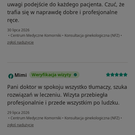
uwagi podejście do każdego pacjenta. Czuć, że
trafia się w naprawdę dobre i profesjonalne
ręce.
30 lipca 2026
•
Centrum Medyczne Komorniki
•
Konsultacja ginekologiczna (NFZ)
•
w opinii użytkownika Roksana
zgłoś nadużycie
Mimi
Weryfikacja wizyty
M
Pani doktor w spokoju wszystko tłumaczy, szuka
rozwiązań w leczeniu. Wizyta przebiegła
profesjonalnie i przede wszystkim po ludzku.
29 lipca 2026
•
Centrum Medyczne Komorniki
•
Konsultacja ginekologiczna (NFZ)
•
w opinii użytkownika Mimi
zgłoś nadużycie