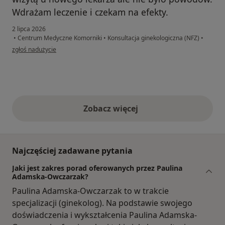
Wdrażam leczenie i czekam na efekty.
2 lipca 2026
•
Centrum Medyczne Komorniki
•
Konsultacja ginekologiczna (NFZ)
•
w opinii użytkownika Agnieszka
zgłoś nadużycie
Zobacz więcej
opinie powyżej
Najczęściej zadawane pytania
Jaki jest zakres porad oferowanych przez Paulina
Adamska-Owczarzak?
Paulina Adamska-Owczarzak to w trakcie
specjalizacji (ginekolog). Na podstawie swojego
doświadczenia i wykształcenia Paulina Adamska-