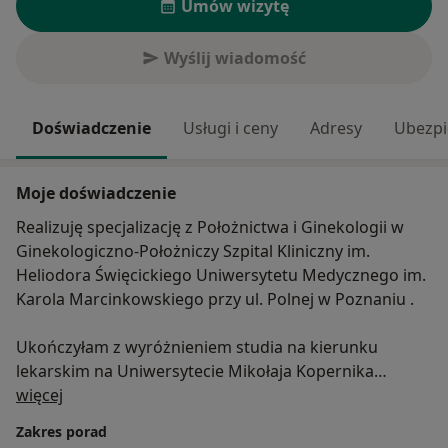
Umów wizytę
Wyślij wiadomość
Doświadczenie
Usługi i ceny
Adresy
Ubezpi
Moje doświadczenie
Realizuję specjalizację z Położnictwa i Ginekologii w
Ginekologiczno-Położniczy Szpital Kliniczny im.
Heliodora Święcickiego Uniwersytetu Medycznego im.
Karola Marcinkowskiego przy ul. Polnej w Poznaniu .
Ukończyłam z wyróżnieniem studia na kierunku
lekarskim na Uniwersytecie Mikołaja Kopernika
O mnie
Collegium Medicum im. Ludwika Rydygiera w
więcej
Bydgoszczy. Obecnie odbywam specjalizację z
Zakres porad
położnictwa i ginekologii w Ginekologiczno-