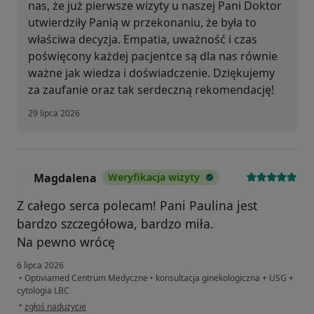
nas, że już pierwsze wizyty u naszej Pani Doktor
utwierdziły Panią w przekonaniu, że była to
właściwa decyzja. Empatia, uważność i czas
poświęcony każdej pacjentce są dla nas równie
ważne jak wiedza i doświadczenie. Dziękujemy
za zaufanie oraz tak serdeczną rekomendację!
29 lipca 2026
Magdalena
Weryfikacja wizyty
M
Z całego serca polecam! Pani Paulina jest
bardzo szczegółowa, bardzo miła.
Na pewno wrócę
6 lipca 2026
•
Optiviamed Centrum Medyczne
•
konsultacja ginekologiczna + USG +
cytologia LBC
w opinii użytkownika Magdalena
•
zgłoś nadużycie