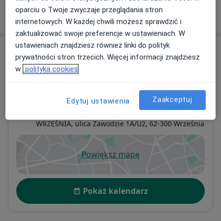
oparciu o Twoje zwyczaje przeglądania stron
W jaki sposób ustalane są ceny?
internetowych. W każdej chwili możesz sprawdzić i
zaktualizować swoje preferencje w ustawieniach. W
ustawieniach znajdziesz również linki do polityk
Adresy (5)
prywatności stron trzecich. Więcej informacji znajdziesz
w
polityka cookies
Adres 1
Adres 2
Adres 3
Adres 4
Adres 5
Zaakceptuj
Edytuj ustawienia
Optiviamed Centrum Medyczne
WRZEŚNIA, ulica Zawodzie 1A/U2,
62-300
Września
Powiększ mapę
otwiera się w nowej karcie
Dostępność
Pokaż kalendarz