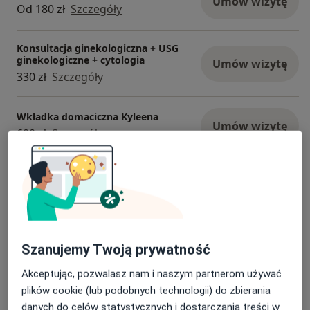
Umów wizytę
Od 180 zł
Szczegóły
Konsultacja ginekologiczna + USG
ginekologiczne + cytologia
Umów wizytę
330 zł
Szczegóły
Wkładka domaciczna Kyleena
Umów wizytę
600 zł
Szczegóły
Wkładka domaciczna
Umów wizytę
1 000 zł - 1 200 zł
Szczegóły
Usuwanie szwów
Umów wizytę
Szanujemy Twoją prywatność
120 zł
Szczegóły
Akceptując, pozwalasz nam i naszym partnerom używać
+ 28 usług
plików cookie (lub podobnych technologii) do zbierania
danych do celów statystycznych i dostarczania treści w