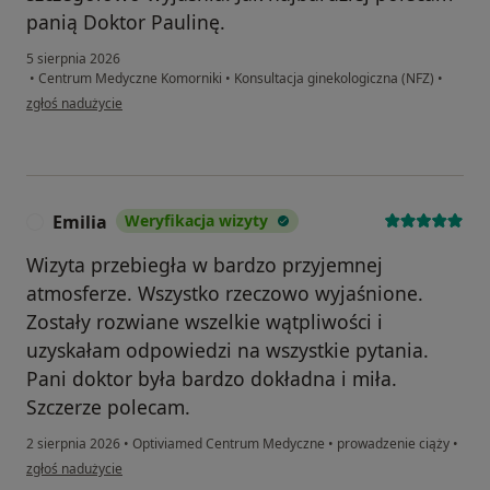
panią Doktor Paulinę.
5 sierpnia 2026
•
Centrum Medyczne Komorniki
•
Konsultacja ginekologiczna (NFZ)
•
w opinii użytkownika Magdalena
zgłoś nadużycie
Emilia
Weryfikacja wizyty
E
Wizyta przebiegła w bardzo przyjemnej
atmosferze. Wszystko rzeczowo wyjaśnione.
Zostały rozwiane wszelkie wątpliwości i
uzyskałam odpowiedzi na wszystkie pytania.
Pani doktor była bardzo dokładna i miła.
Szczerze polecam.
2 sierpnia 2026
•
Optiviamed Centrum Medyczne
•
prowadzenie ciąży
•
w opinii użytkownika Emilia
zgłoś nadużycie