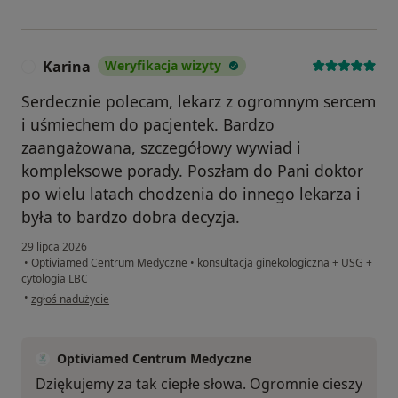
Karina
Weryfikacja wizyty
K
Serdecznie polecam, lekarz z ogromnym sercem
i uśmiechem do pacjentek. Bardzo
zaangażowana, szczegółowy wywiad i
kompleksowe porady. Poszłam do Pani doktor
po wielu latach chodzenia do innego lekarza i
była to bardzo dobra decyzja.
29 lipca 2026
•
Optiviamed Centrum Medyczne
•
konsultacja ginekologiczna + USG +
cytologia LBC
w opinii użytkownika Karina
•
zgłoś nadużycie
Optiviamed Centrum Medyczne
Dziękujemy za tak ciepłe słowa. Ogromnie cieszy