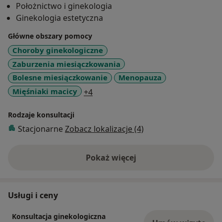
Położnictwo i ginekologia
Położniczym Szpitalu Klinicznym im. Heliodora
Ginekologia estetyczna
Święcickiego Uniwersytetu Medycznego im. Karola
Marcinkowskiego w Poznaniu przy ul. Polnej 33.
Główne obszary pomocy
Jednocześnie w Szpitalu tym pełnię dyżury w obrębie
Choroby ginekologiczne
Sali Porodowej i Izbie Przyjęć.
Zaburzenia miesiączkowania
Bolesne miesiączkowanie
Menopauza
Stale udoskonalam swoja wiedzę podczas licznych
a11y_sr_more_diseases
Mięśniaki macicy
+4
szkoleń w zakresie diagnostyki, leczenia schorzeń
położniczych, ginekologicznych. Zajmuję się również
Rodzaje konsultacji
opieką nad kobietą ciężarną, poradnictwem w zakresie
antykoncepcji, diagnostyką zaburzeń
Stacjonarne
Zobacz lokalizacje (4)
miesiączkowania, oceną płodności.
Pokaż więcej
o doświadczeniu
Usługi i ceny
Konsultacja ginekologiczna