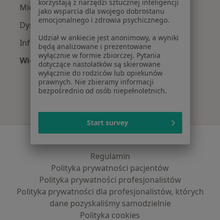
korzystają z narzędzi sztucznej inteligencji
Mięśniaki macicy w Komornikach
jako wsparcia dla swojego dobrostanu
emocjonalnego i zdrowia psychicznego.
Dysplazja szyjki macicy w Komornikach
Udział w ankiecie jest anonimowy, a wyniki
Infekcje dróg rodnych w Komornikach
będą analizowane i prezentowane
wyłącznie w formie zbiorczej. Pytania
Więcej (15)
dotyczące nastolatków są skierowane
Więcej w kategorii: Najczęście leczone chorob
wyłącznie do rodziców lub opiekunów
prawnych. Nie zbieramy informacji
bezpośrednio od osób niepełnoletnich.
Start survey
Serwis
Regulamin
Polityka prywatności pacjentów
Polityka prywatności profesjonalistów
Polityka prywatności dla profesjonalistów, których
dane pozyskaliśmy samodzielnie
Polityka cookies