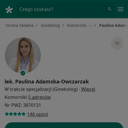
Me
Czego szukasz?
Strona Główna
Ginekolog
Komorniki
Paulina Adam
Zmień miasto
lek.
Paulina Adamska-Owczarzak
O specjalizacja
W trakcie specjalizacji (Ginekolog)
·
Więcej
Komorniki
5 adresów
Nr PWZ: 3870131
146 opinii