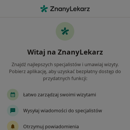
Me
Rak Szyjki Macicy • Komorniki, wielkopolskie
Filtry
• 1
Ubezpieczenie
Map
Rak szyjki macicy specjaliści w Komornikach
Witaj na ZnanyLekarz
Jak działają wyniki wyszukiwania
Znajdź najlepszych specjalistów i umawiaj wizyty.
Pobierz aplikację, aby uzyskać bezpłatny dostęp do
Jakiego specjalisty szukasz?
przydatnych funkcji:
Ginekolog
Dermatolog
Internista
Ka
Łatwo zarządzaj swoimi wizytami
Wysyłaj wiadomości do specjalistów
Otrzymuj powiadomienia