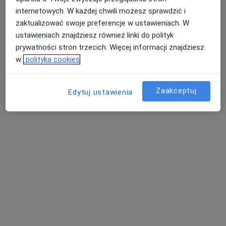
internetowych. W każdej chwili możesz sprawdzić i
zaktualizować swoje preferencje w ustawieniach. W
lek. Michał Potograbski
ustawieniach znajdziesz również linki do polityk
prywatności stron trzecich. Więcej informacji znajdziesz
·
Więcej
Ginekolog
w
polityka cookies
12 opinii
Stawna 7, Komorniki
•
Mapa
Zaakceptuj
Centrum Medyczne Komorniki
Edytuj ustawienia
Konsultacja ginekologiczna (NFZ)
Brak ceny
Specjalista nie oferuje umawiania online pod tym adresem.
Poproś o wizytę