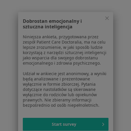
Usługi i zabiegi
Choroby
Pomoc
Dobrostan emocjonalny i
Aplikacje mobilne
sztuczna inteligencja
Blog dla pacjentów
Niniejsza ankieta, przygotowana przez
zespół Patient Care Doctoralia, ma na celu
Dla profesjonalistów
lepsze zrozumienie, w jaki sposób ludzie
korzystają z narzędzi sztucznej inteligencji
Cennik
jako wsparcia dla swojego dobrostanu
Dla lekarzy
emocjonalnego i zdrowia psychicznego.
Dla placówek medycznych
Udział w ankiecie jest anonimowy, a wyniki
Noa Notes
nowość
będą analizowane i prezentowane
Baza wiedzy
wyłącznie w formie zbiorczej. Pytania
Centrum Pomocy dla Specjalisty
dotyczące nastolatków są skierowane
wyłącznie do rodziców lub opiekunów
Kontakt
prawnych. Nie zbieramy informacji
ZnanyLekarz - Strona główna
bezpośrednio od osób niepełnoletnich.
ZnanyLekarz Sp. z o.o.
ul. Kolejowa 5/7
Start survey
01-217 Warszawa, Polska