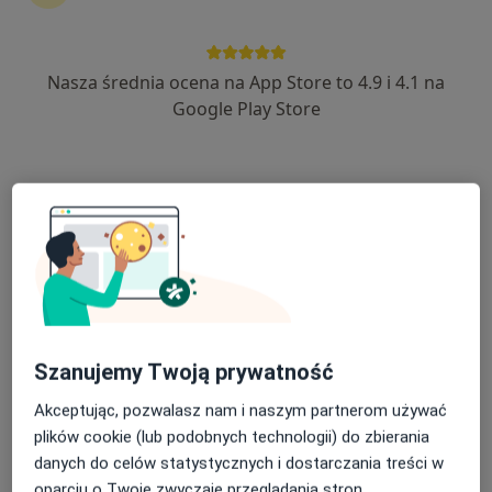
Nasza średnia ocena na App Store to 4.9 i 4.1 na
lek. Łukasz Koberling
Google Play Store
·
Więcej
Ginekolog
21 opinii
Stawna 7, Komorniki
•
Mapa
Centrum Medyczne Komorniki
Konsultacja ginekologiczna (NFZ)
Brak ceny
Specjalista nie oferuje umawiania online pod tym adresem.
Poproś o wizytę
Szanujemy Twoją prywatność
Akceptując, pozwalasz nam i naszym partnerom używać
plików cookie (lub podobnych technologii) do zbierania
danych do celów statystycznych i dostarczania treści w
oparciu o Twoje zwyczaje przeglądania stron