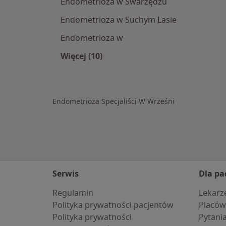
Endometrioza w Swarzędzu
Endometrioza w Suchym Lasie
Endometrioza w
Więcej (10)
Więcej w kategorii: W pobliżu Wrześ
Endometrioza Specjaliści W Wrześni
Serwis
Dla pa
Regulamin
Lekarz
Polityka prywatności pacjentów
Placów
Polityka prywatności
Pytani