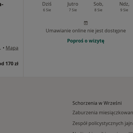
a-
Dziś
Jutro
Sob,
Ndz,
6 Sie
7 Sie
8 Sie
9 Sie
Umawianie online nie jest dostępne
Poproś o wizytę
/U2, Września
•
Mapa
od 170 zł
Schorzenia w Wrześni
Zaburzenia miesiączkowan
Zespół policystycznych ja