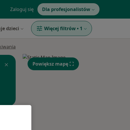
Zaloguj się
Dla profesjonalistów
je dzieci
Więcej filtrów
•
1
ukiwania
Powiększ mapę
Pon,
Wt,
Śr,
10 Sie
11 Sie
12 Sie