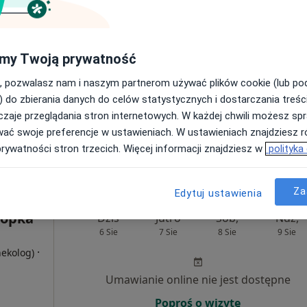
·
nekolog)
Umawianie online nie jest dostępne
my Twoją prywatność
Poproś o wizytę
, pozwalasz nam i naszym partnerom używać plików cookie (lub p
) do zbierania danych do celów statystycznych i dostarczania treśc
zaje przeglądania stron internetowych. W każdej chwili możesz spr
/U2, Września
•
Mapa
wać swoje preferencje w ustawieniach. W ustawieniach znajdziesz ró
prywatności stron trzecich. Więcej informacji znajdziesz w
polityka
300 zł
Za
Edytuj ustawienia
nopka
Dziś
Jutro
Sob,
Ndz,
6 Sie
7 Sie
8 Sie
9 Sie
·
nekolog)
Umawianie online nie jest dostępne
Poproś o wizytę