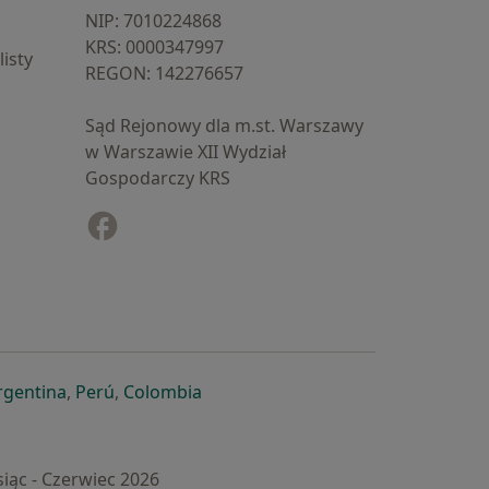
NIP: ⁠7010224868
KRS: ⁠0000347997
isty
REGON: ⁠142276657
Sąd Rejonowy dla m.st. Warszawy
w Warszawie XII Wydział
Gospodarczy KRS
Facebook
otwiera się w nowej karcie
cie
owej karcie
ię w nowej karcie
iera się w nowej karcie
otwiera się w nowej karcie
otwiera się w nowej karcie
otwiera się w nowej karcie
rgentina
,
Perú
,
Colombia
iąc - Czerwiec 2026