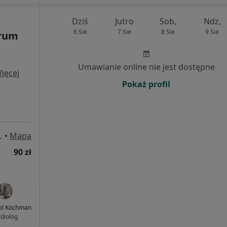
Dziś
Jutro
Sob,
Ndz,
6 Sie
7 Sie
8 Sie
9 Sie
trum
Umawianie online nie jest dostępne
ięcej
Pokaż profil
/U2, Września
•
Mapa
90 zł
rol Kochman
rdiolog