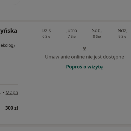
hyńska
Dziś
Jutro
Sob,
Ndz,
6 Sie
7 Sie
8 Sie
9 Sie
nekolog)
Umawianie online nie jest dostępne
Poproś o wizytę
/U2, Września
•
Mapa
300 zł