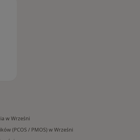
Pon,
Wt,
Śr,
10 Sie
11 Sie
12 Sie
ia w Wrześni
jników (PCOS / PMOS) w Wrześni