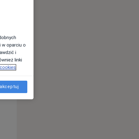
odobnych
i w oparciu o
awdzić i
wnież linki
 cookies
akceptuj
Pon,
Wt,
Śr,
10 Sie
11 Sie
12 Sie