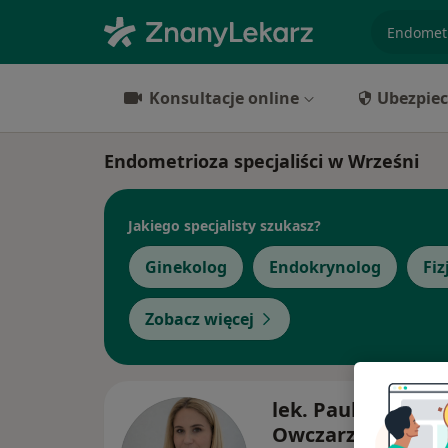
specjaliz
Konsultacje online
Ubezpiec
Endometrioza specjaliści w Wrześni
Jakiego specjalisty szukasz?
Ginekolog
Endokrynolog
Fi
Zobacz więcej
lek. Paulina Ada
Owczarzak