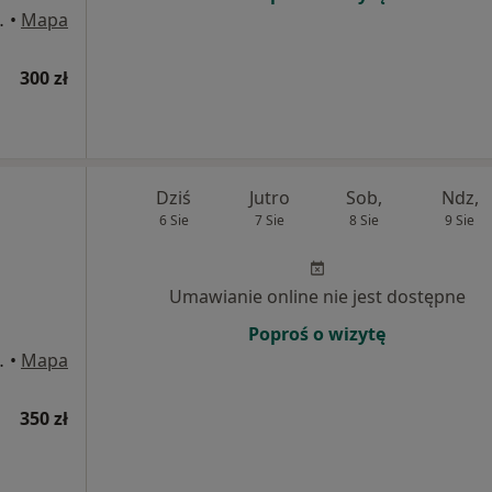
/U2, Września
•
Mapa
300 zł
Dziś
Jutro
Sob,
Ndz,
6 Sie
7 Sie
8 Sie
9 Sie
Umawianie online nie jest dostępne
Poproś o wizytę
/U2, Września
•
Mapa
350 zł