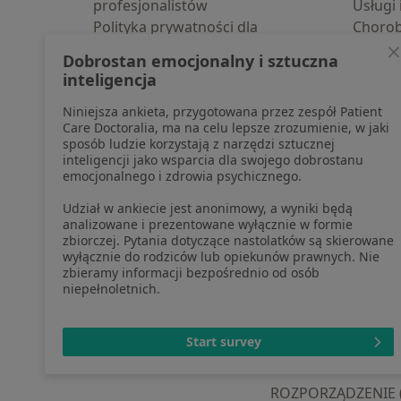
profesjonalistów
Usługi 
Polityka prywatności dla
Choro
profesjonalistów, których dane
Pomoc
Dobrostan emocjonalny i sztuczna
pozyskaliśmy samodzielnie
Aplika
inteligencja
Polityka cookies
Blog d
Niniejsza ankieta, przygotowana przez zespół Patient
Jak działają wyniki wyszukiwania
Care Doctoralia, ma na celu lepsze zrozumienie, w jaki
Dostępność
sposób ludzie korzystają z narzędzi sztucznej
O nas
inteligencji jako wsparcia dla swojego dobrostanu
emocjonalnego i zdrowia psychicznego.
Praca
Rekrutujemy!
Partnerzy
Udział w ankiecie jest anonimowy, a wyniki będą
Centrum prasowe
analizowane i prezentowane wyłącznie w formie
zbiorczej. Pytania dotyczące nastolatków są skierowane
Kontakt
wyłącznie do rodziców lub opiekunów prawnych. Nie
zbieramy informacji bezpośrednio od osób
niepełnoletnich.
otwiera się w now
otwiera s
o
Polska
,
Türkiye
,
España
,
Start survey
ROZPORZĄDZENIE (UE