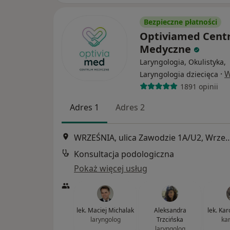
Bezpieczne płatności
Optiviamed Cen
Medyczne
Laryngologia, Okulistyka,
·
W
Laryngologia dziecięca
1891 opinii
Adres 1
Adres 2
WRZEŚNIA, ulica Zawodzie 1A
Konsultacja podologiczna
Pokaż więcej usług
lek. Maciej Michalak
Aleksandra
lek. Ka
laryngolog
Trzcińska
ka
laryngolog