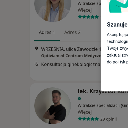
W trakcie specjalizacji (Gi
Więcej
146 opinii
Szanuje
Adres 1
Adres 2
Akceptując
technologii
Twoje zwyc
WRZEŚNIA, ulica Zawodzie 1A
zaktualizo
Optiviamed Centrum Medyczne
do polityk 
Konsultacja ginekologiczna
lek. Krzysztof Ko
W trakcie specjalizacji (Gi
Więcej
29 opinii