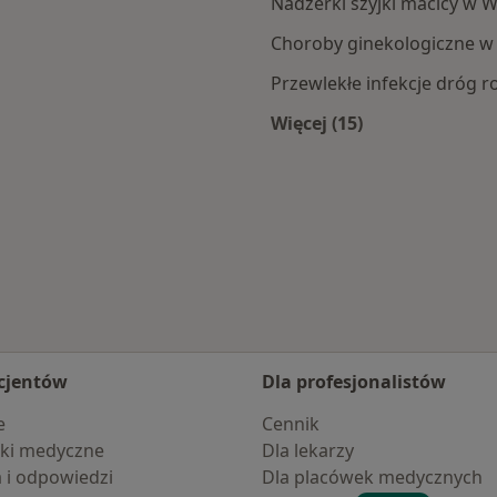
Nadżerki szyjki macicy w W
Choroby ginekologiczne w
Przewlekłe infekcje dróg 
Więcej (15)
ni
Więcej w kategorii:
cjentów
Dla profesjonalistów
e
Cennik
ki medyczne
Dla lekarzy
a i odpowiedzi
Dla placówek medycznych