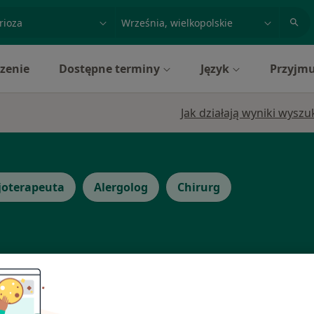
acja, badanie lub nazwisko
miasto lub dzielnica
zenie
Dostępne terminy
Język
Przyjmu
Jak działają wyniki wysz
zjoterapeuta
Alergolog
Chirurg
mska-
Dziś
Jutro
Sob,
Ndz,
6 Sie
7 Sie
8 Sie
9 Sie