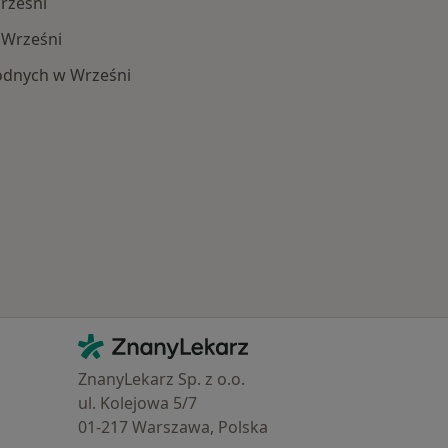
rześni
 Wrześni
rodnych w Wrześni
 Schorzenia w Wrześni
Kontakt
ZnanyLekarz - Strona główna
ZnanyLekarz Sp. z o.o.
ul. Kolejowa 5/7
01-217 Warszawa, Polska