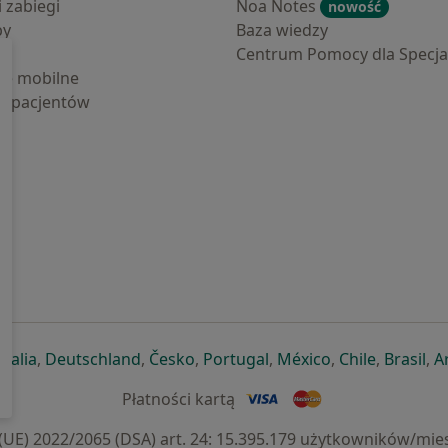
i zabiegi
Noa Notes
nowość
by
Baza wiedzy
Centrum Pomocy dla Specjal
cje mobilne
la pacjentów
ej karcie
ię w nowej karcie
twiera się w nowej karcie
otwiera się w nowej karcie
otwiera się w nowej karcie
otwiera się w nowej karcie
otwiera się w nowej kar
otwiera się w n
otwiera s
otw
Italia
,
Deutschland
,
Česko
,
Portugal
,
México
,
Chile
,
Brasil
,
A
Płatności kartą
) 2022/2065 (DSA) art. 24: 15.395.179 użytkowników/mies