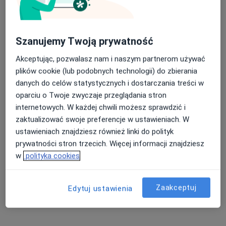
NZOZ Kopexmed+
·
Więcej
Ortopedia, Pediatria, Interna
866 opinii
Nasza średnia ocena na App Store to 4.9 i 4.1 na
Szanujemy Twoją prywatność
Marszałka Józefa Piłsudskiego 23, Wrocław
•
Mapa
Google Play Store
Akceptując, pozwalasz nam i naszym partnerom używać
Konsultacja ortopedyczna
200 zł
plików cookie (lub podobnych technologii) do zbierania
Pokaż więcej usług
danych do celów statystycznych i dostarczania treści w
Brak dostępnych specjalistów z wolnymi terminami w tym centrum medycznym.
oparciu o Twoje zwyczaje przeglądania stron
internetowych. W każdej chwili możesz sprawdzić i
Pokaż profil
zaktualizować swoje preferencje w ustawieniach. W
ustawieniach znajdziesz również linki do polityk
prywatności stron trzecich. Więcej informacji znajdziesz
Powiązane wyszukiwania
w
polityka cookies
Specjaliści w ramach PZU Zdrowie
Zaakceptuj
Fizjoterapeuci z PZU Zdrowie w Wrocławiu
Edytuj ustawienia
Urolodzy z PZU Zdrowie w Wrocławiu
Ginekolodzy z PZU Zdrowie w Wrocławiu