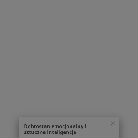
Lekarze
Placówki medyczne
Pytania i odpowiedzi
Usługi i zabiegi
Choroby
Pomoc
Aplikacje mobilne
Blog dla pacjentów
Dla profesjonalistów
Cennik
Dla lekarzy
Dla placówek medycznych
Noa Notes
nowość
Baza wiedzy
Centrum Pomocy dla Specjalisty
Dobrostan emocjonalny i
Kontakt
sztuczna inteligencja
ZnanyLekarz - Strona główna