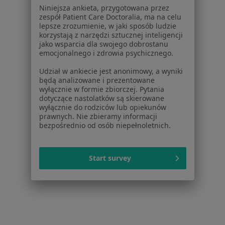
Niniejsza ankieta, przygotowana przez
ZnanyLekarz Sp. z o.o.
zespół Patient Care Doctoralia, ma na celu
ul. Kolejowa 5/7
lepsze zrozumienie, w jaki sposób ludzie
korzystają z narzędzi sztucznej inteligencji
01-217 Warszawa, Polska
jako wsparcia dla swojego dobrostanu
emocjonalnego i zdrowia psychicznego.
NIP: ⁠7010224868
KRS: ⁠0000347997
Udział w ankiecie jest anonimowy, a wyniki
będą analizowane i prezentowane
REGON: ⁠142276657
wyłącznie w formie zbiorczej. Pytania
dotyczące nastolatków są skierowane
Sąd Rejonowy dla m.st. Warszawy w Warszawie XII
wyłącznie do rodziców lub opiekunów
prawnych. Nie zbieramy informacji
Wydział Gospodarczy KRS
bezpośrednio od osób niepełnoletnich.
Facebook
otwiera się w nowej karcie
Start survey
otwiera się w nowej karcie
otwiera się w nowej karcie
otwiera się w nowej karcie
otwiera się w nowej karci
otwiera się
otwi
Polska
,
Türkiye
,
España
,
Italia
,
Deutschland
,
Česko
,
otwiera się w nowej karcie
otwiera się w nowej karcie
otwiera się w nowej karcie
otwiera się w nowej kar
otwiera się 
otwier
Portugal
,
México
,
Chile
,
Brasil
,
Argentina
,
Perú
,
otwiera się w nowej karc
Colombia