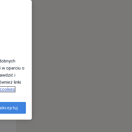
odobnych
i w oparciu o
awdzić i
Pon,
Wt,
Śr,
wnież linki
10 Sie
11 Sie
12 Sie
 cookies
akceptuj