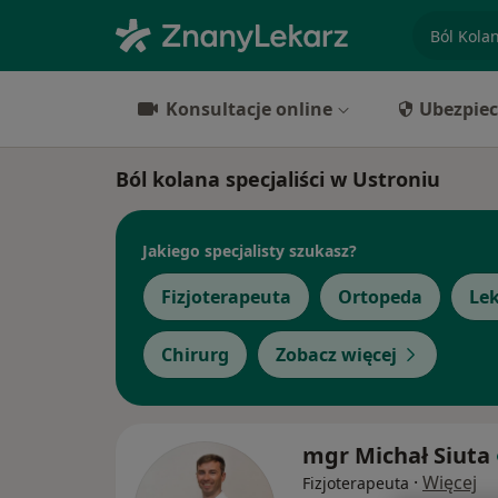
specjaliz
Konsultacje online
Ubezpiec
Ból kolana specjaliści w Ustroniu
Jakiego specjalisty szukasz?
Fizjoterapeuta
Ortopeda
Lek
Chirurg
Zobacz więcej
mgr Michał Siuta
·
Więcej
Fizjoterapeuta