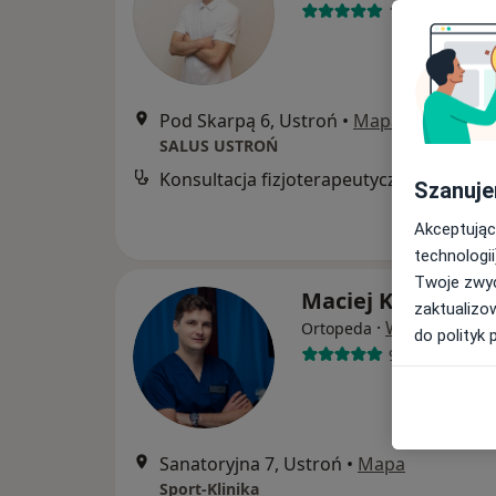
111 opinii
Pod Skarpą 6, Ustroń
•
Mapa
SALUS USTROŃ
Konsultacja fizjoterapeutyczna
Szanuje
Akceptując
technologii
Twoje zwyc
Maciej Kijas
zaktualizo
·
Więcej
Ortopeda
do polityk 
97 opinii
Sanatoryjna 7, Ustroń
•
Mapa
Sport-Klinika