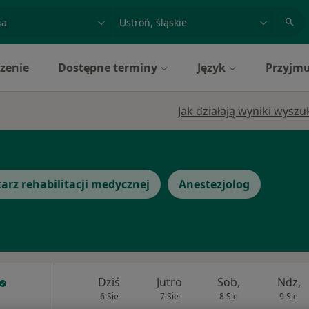
acja, badanie lub nazwisko
miasto lub dzielnica
zenie
Dostępne terminy
Język
Przyjmu
Jak działają wyniki wysz
arz rehabilitacji medycznej
Anestezjolog
Dziś
Jutro
Sob,
Ndz,
6 Sie
7 Sie
8 Sie
9 Sie