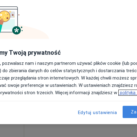
Umawianie online nie jest dostępne
Poproś o wizytę
220 zł
my Twoją prywatność
, pozwalasz nam i naszym partnerom używać plików cookie (lub p
) do zbierania danych do celów statystycznych i dostarczania treśc
zaje przeglądania stron internetowych. W każdej chwili możesz spr
Dziś
Jutro
Sob,
Ndz,
wać swoje preferencje w ustawieniach. W ustawieniach znajdziesz ró
6 Sie
7 Sie
8 Sie
9 Sie
prywatności stron trzecich. Więcej informacji znajdziesz w
polityka
Umawianie online nie jest dostępne
Za
Edytuj ustawienia
Poproś o wizytę