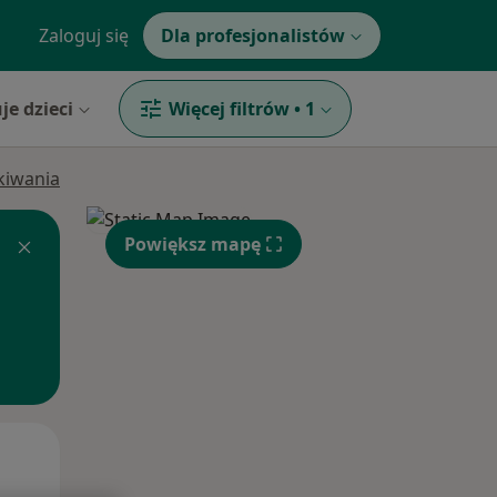
Zaloguj się
Dla profesjonalistów
je dzieci
Więcej filtrów
•
1
ukiwania
Powiększ mapę
Pon,
Wt,
Śr,
10 Sie
11 Sie
12 Sie