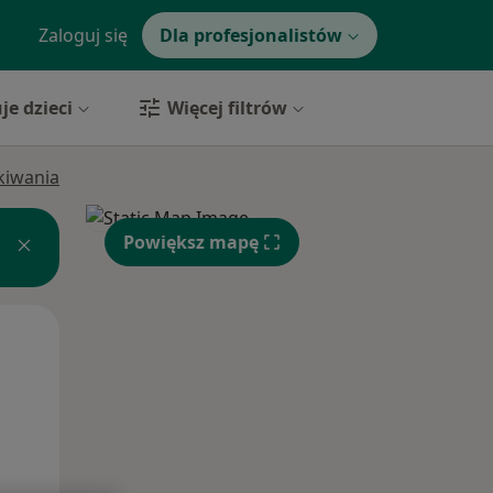
Zaloguj się
Dla profesjonalistów
je dzieci
Więcej filtrów
ukiwania
Powiększ mapę
Pon,
Wt,
Śr,
10 Sie
11 Sie
12 Sie