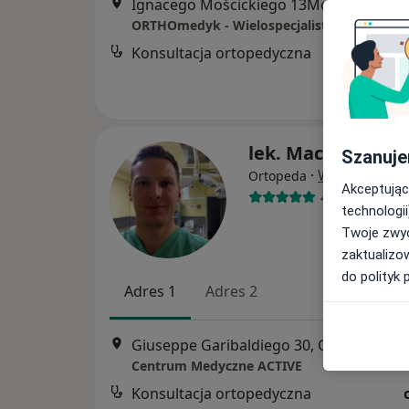
Ignacego Mościckiego 13Moscickiego 13 / 4AB, Częstochowa
Konsultacja ortopedyczna
lek. Maciej Biedr
Szanuje
·
Więcej
Ortopeda
Akceptując
469 opinii
technologii
Twoje zwyc
zaktualizo
do polityk 
Adres 1
Adres 2
Giuseppe Garibaldiego 30, Częstochow
Centrum Medyczne ACTIVE
Konsultacja ortopedyczna