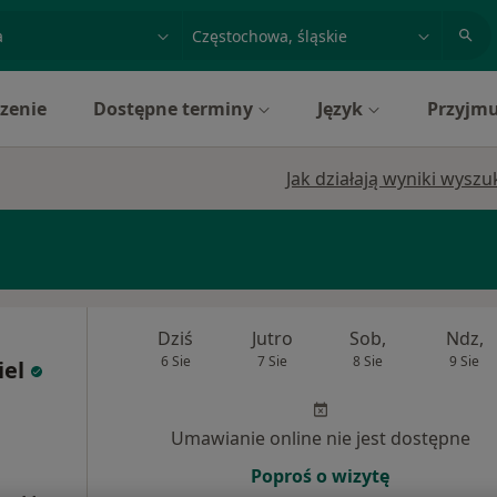
acja, badanie lub nazwisko
miasto lub dzielnica
zenie
Dostępne terminy
Język
Przyjmu
Jak działają wyniki wysz
Dziś
Jutro
Sob,
Ndz,
6 Sie
7 Sie
8 Sie
9 Sie
el
Umawianie online nie jest dostępne
Poproś o wizytę