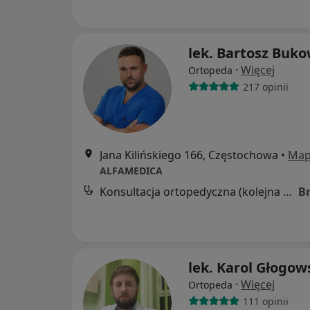
lek. Bartosz Buk
·
Więcej
Ortopeda
217 opinii
Jana Kilińskiego 166, Częstochowa
•
Ma
ALFAMEDICA
Konsultacja ortopedyczna (kolejna wizyta)
B
lek. Karol Głogow
·
Więcej
Ortopeda
111 opinii