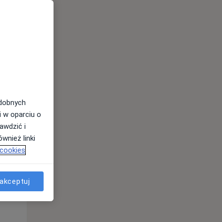
Pon,
Wt,
Śr,
10 Sie
11 Sie
12 Sie
odobnych
i w oparciu o
awdzić i
wnież linki
 cookies
akceptuj