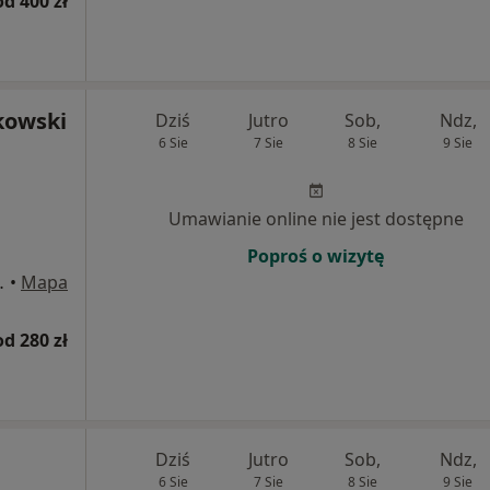
od 400 zł
kowski
Dziś
Jutro
Sob,
Ndz,
6 Sie
7 Sie
8 Sie
9 Sie
Umawianie online nie jest dostępne
Poproś o wizytę
5, Częstochowa
•
Mapa
od 280 zł
Dziś
Jutro
Sob,
Ndz,
6 Sie
7 Sie
8 Sie
9 Sie