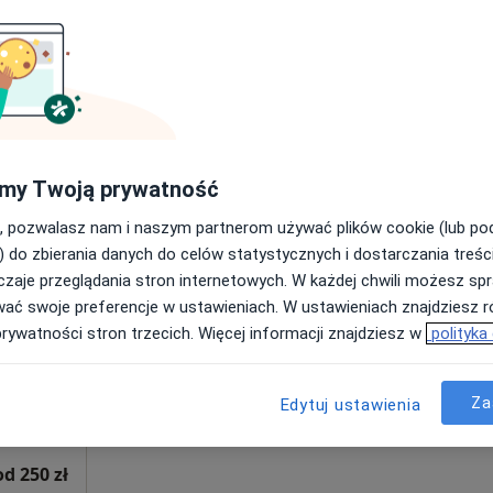
•
Mapa
ORTHOmedyk - Wielospecjalistyczne Centrum Artroskopii, Chirurgii Urazowej i Ortopedycznej, Traumatologii Sportowej
300 zł
oń
Dziś
Jutro
Sob,
Ndz,
my Twoją prywatność
6 Sie
7 Sie
8 Sie
9 Sie
, pozwalasz nam i naszym partnerom używać plików cookie (lub p
) do zbierania danych do celów statystycznych i dostarczania treśc
zaje przeglądania stron internetowych. W każdej chwili możesz spr
Umawianie online nie jest dostępne
wać swoje preferencje w ustawieniach. W ustawieniach znajdziesz ró
Poproś o wizytę
prywatności stron trzecich. Więcej informacji znajdziesz w
polityka
Za
Edytuj ustawienia
a
•
Mapa
od 250 zł