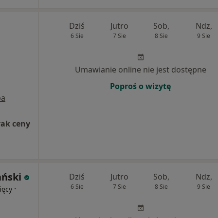
Dziś
Jutro
Sob,
Ndz,
6 Sie
7 Sie
8 Sie
9 Sie
Umawianie online nie jest dostępne
Poproś o wizytę
pa
rak ceny
ański
Dziś
Jutro
Sob,
Ndz,
6 Sie
7 Sie
8 Sie
9 Sie
·
ięcy