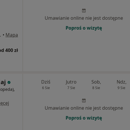
Umawianie online nie jest dostępne
Poproś o wizytę
5, Częstochowa
•
Mapa
od 400 zł
aj
Dziś
Jutro
Sob,
Ndz,
6 Sie
7 Sie
8 Sie
9 Sie
topeda),
i
ęcej
Umawianie online nie jest dostępne
Poproś o wizytę