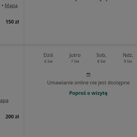
a
•
Mapa
150 zł
Dziś
Jutro
Sob,
Ndz,
6 Sie
7 Sie
8 Sie
9 Sie
Umawianie online nie jest dostępne
Poproś o wizytę
apa
200 zł