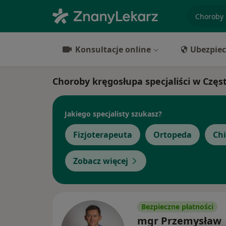
specjaliz
Konsultacje online
Ubezpiec
Choroby kręgosłupa specjaliści w Czę
Jakiego specjalisty szukasz?
Fizjoterapeuta
Ortopeda
Ch
Zobacz więcej
Bezpieczne płatności
mgr Przemysław