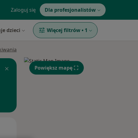
Zaloguj się
Dla profesjonalistów
je dzieci
Więcej filtrów
•
1
ukiwania
Powiększ mapę
Pon,
Wt,
Śr,
10 Sie
11 Sie
12 Sie