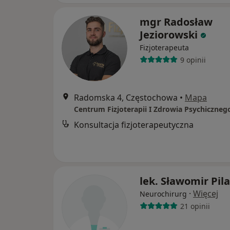
mgr Radosław
Jeziorowski
Fizjoterapeuta
9 opinii
Radomska 4, Częstochowa
•
Mapa
Konsultacja fizjoterapeutyczna
lek. Sławomir Pil
·
Więcej
Neurochirurg
21 opinii