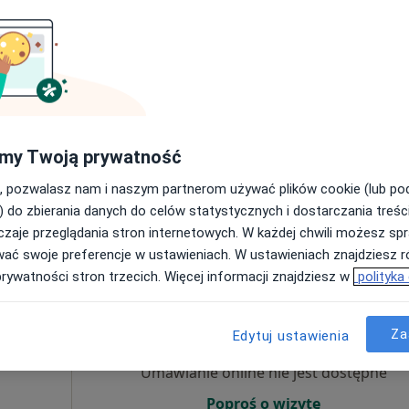
Umawianie online nie jest dostępne
Poproś o wizytę
my Twoją prywatność
a
, pozwalasz nam i naszym partnerom używać plików cookie (lub p
a fizjoterapeutyczna (kolejna wizyta)
180 zł
) do zbierania danych do celów statystycznych i dostarczania treśc
zaje przeglądania stron internetowych. W każdej chwili możesz spr
wać swoje preferencje w ustawieniach. W ustawieniach znajdziesz ró
prywatności stron trzecich. Więcej informacji znajdziesz w
polityka
Dziś
Jutro
Sob,
Ndz,
6 Sie
7 Sie
8 Sie
9 Sie
Za
Edytuj ustawienia
Umawianie online nie jest dostępne
Poproś o wizytę