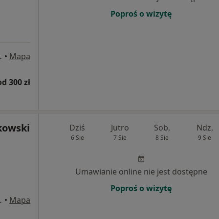
Poproś o wizytę
5, Częstochowa
•
Mapa
od 300 zł
kowski
Dziś
Jutro
Sob,
Ndz,
6 Sie
7 Sie
8 Sie
9 Sie
Umawianie online nie jest dostępne
Poproś o wizytę
5, Częstochowa
•
Mapa