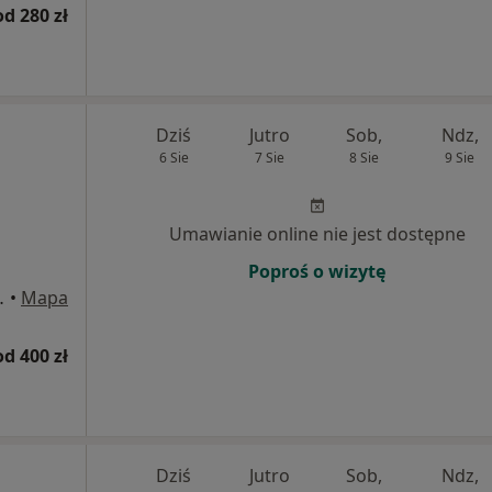
od 280 zł
Dziś
Jutro
Sob,
Ndz,
6 Sie
7 Sie
8 Sie
9 Sie
Umawianie online nie jest dostępne
Poproś o wizytę
5, Częstochowa
•
Mapa
od 400 zł
Dziś
Jutro
Sob,
Ndz,