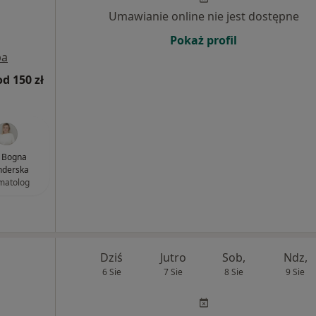
Umawianie online nie jest dostępne
Pokaż profil
pa
od 150 zł
. Bogna
nderska
matolog
Dziś
Jutro
Sob,
Ndz,
6 Sie
7 Sie
8 Sie
9 Sie