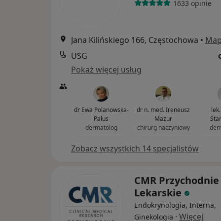
1633 opinie
Jana Kilińskiego 166, Częstochowa
•
Ma
USG
Pokaż więcej usług
dr Ewa Polanowska-
dr n. med. Ireneusz
lek
Palus
Mazur
Sta
dermatolog
chirurg naczyniowy
der
Zobacz wszystkich 14 specjalistów
CMR Przychodnie
Lekarskie
Endokrynologia, Interna,
·
Więcej
Ginekologia