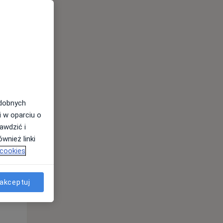
odobnych
i w oparciu o
awdzić i
wnież linki
 cookies
Pon,
Wt,
Śr,
10 Sie
11 Sie
12 Sie
akceptuj