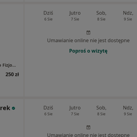
Dziś
Jutro
Sob,
Ndz,
6 Sie
7 Sie
8 Sie
9 Sie
Umawianie online nie jest dostępne
Poproś o wizytę
Centrum Fizjoterapii I Zdrowia Psychicznego FizjoNatura Mariola Zielińska
250 zł
arek
Dziś
Jutro
Sob,
Ndz,
6 Sie
7 Sie
8 Sie
9 Sie
Umawianie online nie jest dostępne