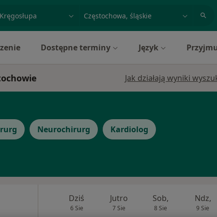
acja, badanie lub nazwisko
miasto lub dzielnica
zenie
Dostępne terminy
Język
Przyjmu
stochowie
Jak działają wyniki wysz
irurg
Neurochirurg
Kardiolog
Dziś
Jutro
Sob,
Ndz,
6 Sie
7 Sie
8 Sie
9 Sie