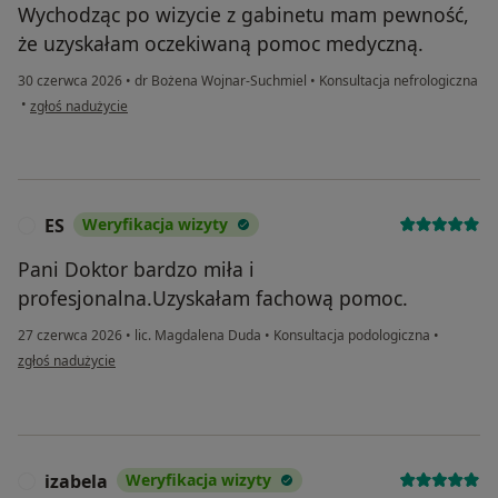
Wychodząc po wizycie z gabinetu mam pewność,
że uzyskałam oczekiwaną pomoc medyczną.
30 czerwca 2026
•
dr Bożena Wojnar-Suchmiel
•
Konsultacja nefrologiczna
w opinii użytkownika Teresa
•
zgłoś nadużycie
ES
Weryfikacja wizyty
E
Pani Doktor bardzo miła i
profesjonalna.Uzyskałam fachową pomoc.
27 czerwca 2026
•
lic. Magdalena Duda
•
Konsultacja podologiczna
•
w opinii użytkownika ES
zgłoś nadużycie
izabela
Weryfikacja wizyty
I