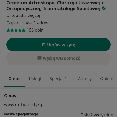
Centrum Artroskopii, Chirurgii Urazowej i
Ortopedycznej, Traumatologii Sportowej
Ortopedia
więcej
Częstochowa
1 adres
156 opinii
Umów wizytę
Wyślij wiadomość
O nas
Usługi
Specjaliści
Adresy
Opinie
O nas
www.orthomedyk.pl
Nasze specjalizacje
Pokaż wszystkie