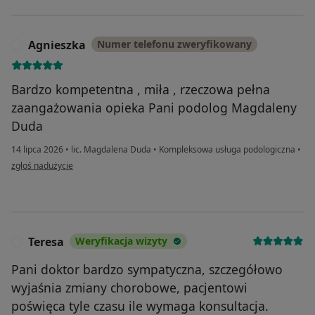
Agnieszka
Numer telefonu zweryfikowany
A
Bardzo kompetentna , miła , rzeczowa pełna
zaangażowania opieka Pani podolog Magdaleny
Duda
14 lipca 2026
•
lic. Magdalena Duda
•
Kompleksowa usługa podologiczna
•
w opinii użytkownika Agnieszka
zgłoś nadużycie
Teresa
Weryfikacja wizyty
T
Pani doktor bardzo sympatyczna, szczegółowo
wyjaśnia zmiany chorobowe, pacjentowi
poświęca tyle czasu ile wymaga konsultacja.