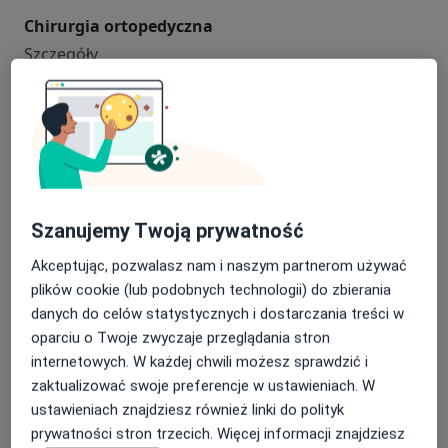
Chirurgia ortopedyczna
chirurgia ortopedyczna
Szczegóły
Umów
Jonoforeza
jonoforeza
80 zł
Szczegóły
Szanujemy Twoją prywatność
Umów
Akceptując, pozwalasz nam i naszym partnerom używać
plików cookie (lub podobnych technologii) do zbierania
danych do celów statystycznych i dostarczania treści w
Konsultacja nefrologiczna
oparciu o Twoje zwyczaje przeglądania stron
Konsultacja nefrologiczna
280 zł
Szczegóły
internetowych. W każdej chwili możesz sprawdzić i
zaktualizować swoje preferencje w ustawieniach. W
Umów
ustawieniach znajdziesz również linki do polityk
prywatności stron trzecich. Więcej informacji znajdziesz