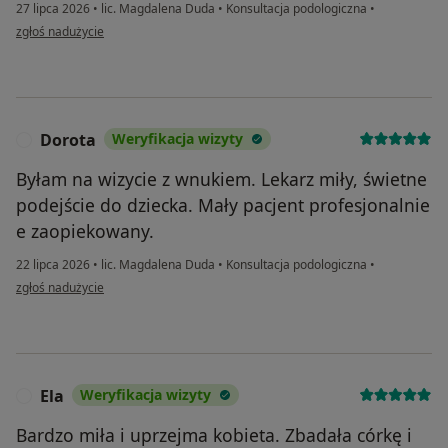
27 lipca 2026
•
lic. Magdalena Duda
•
Konsultacja podologiczna
•
w opinii użytkownika Aneta
zgłoś nadużycie
Dorota
Weryfikacja wizyty
D
Byłam na wizycie z wnukiem. Lekarz miły, świetne
podejście do dziecka. Mały pacjent profesjonalnie
e zaopiekowany.
22 lipca 2026
•
lic. Magdalena Duda
•
Konsultacja podologiczna
•
w opinii użytkownika Dorota
zgłoś nadużycie
Ela
Weryfikacja wizyty
E
Bardzo miła i uprzejma kobieta. Zbadała córkę i