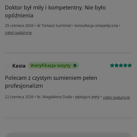
Doktor był miły i kompetentny. Nie było
opóźnienia
25 czerwca 2026
•
dr Tomasz Suchmiel
•
konsultacja ortopedyczna
•
w opinii użytkownika izabela
zgłoś nadużycie
Kasia
Weryfikacja wizyty
K
Polecam z czystym sumieniem pełen
profesjonalizm
w opinii użytkownik
22 czerwca 2026
•
lic. Magdalena Duda
•
pękające pięty
•
zgłoś nadużycie