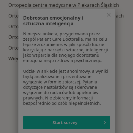
Ortopedia centra medyczne w Piekarach Śląskich
Ortopedia centra medyczne w Tarnowskich Górach
Dobrostan emocjonalny i
sztuczna inteligencja
Ortopedia centra medyczne w Radomsku
Niniejsza ankieta, przygotowana przez
Ortopedia centra medyczne w Lublińcu
zespół Patient Care Doctoralia, ma na celu
lepsze zrozumienie, w jaki sposób ludzie
Ortopedia centra medyczne w Zawierciu
korzystają z narzędzi sztucznej inteligencji
jako wsparcia dla swojego dobrostanu
Więcej (12)
emocjonalnego i zdrowia psychicznego.
Więcej w kategorii: Centra medyczne Ortopedia
Udział w ankiecie jest anonimowy, a wyniki
będą analizowane i prezentowane
wyłącznie w formie zbiorczej. Pytania
dotyczące nastolatków są skierowane
wyłącznie do rodziców lub opiekunów
prawnych. Nie zbieramy informacji
bezpośrednio od osób niepełnoletnich.
Start survey