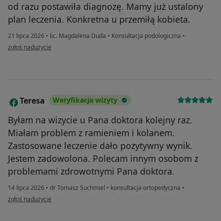
od razu postawiła diagnozę. Mamy już ustalony
plan leczenia. Konkretna u przemiłą kobieta.
21 lipca 2026
•
lic. Magdalena Duda
•
Konsultacja podologiczna
•
w opinii użytkownika Ela
zgłoś nadużycie
Teresa
Weryfikacja wizyty
T
Byłam na wizycie u Pana doktora kolejny raz.
Miałam problem z ramieniem i kolanem.
Zastosowane leczenie dało pozytywny wynik.
Jestem zadowolona. Polecam innym osobom z
problemami zdrowotnymi Pana doktora.
14 lipca 2026
•
dr Tomasz Suchmiel
•
konsultacja ortopedyczna
•
w opinii użytkownika Teresa
zgłoś nadużycie