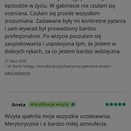
epizodzie w życiu. W gabinecie nie czułam się
oceniana. Czułam się przede wszystkim
zrozumiana. Zadawane były mi konkretne pytania
i sam wywiad był prowadzony bardzo
profesjonalnie. Po wizycie poczułam się
zaopiekowania i uspokojona tym, że jestem w
dobrych rękach, za co jestem bardzo wdzięczna.
31 lipca 2026
•
dr Marta Szeląg
•
konsultacja psychiatryczna (pierwsza wizyta)
•
w opinii użytkownika Weronika
zgłoś nadużycie
Aneta
Weryfikacja wizyty
A
Wizyta spełniła moje wszystkie oczekiwania.
Merytorycznie i e bardzo miłej atmosferze.