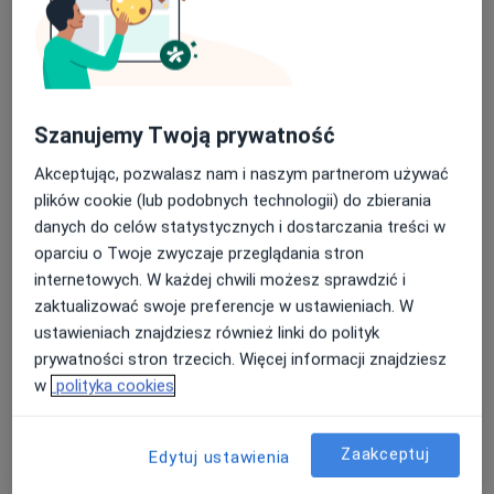
Krzysztof Łokas
·
Więcej
Ortopeda
41 opinii
Szanujemy Twoją prywatność
Oswalda Balzera 15, Zakopane
•
Mapa
Akceptując, pozwalasz nam i naszym partnerom używać
Uniwersytecki Szpital Ortopedyczno-Rehabilitacyjny w Zakopanem
plików cookie (lub podobnych technologii) do zbierania
Konsultacja ortopedyczna
Brak ceny
danych do celów statystycznych i dostarczania treści w
oparciu o Twoje zwyczaje przeglądania stron
Specjalista nie oferuje umawiania online pod tym adresem.
internetowych. W każdej chwili możesz sprawdzić i
Poproś o wizytę
zaktualizować swoje preferencje w ustawieniach. W
ustawieniach znajdziesz również linki do polityk
prywatności stron trzecich. Więcej informacji znajdziesz
w
polityka cookies
Zaakceptuj
Edytuj ustawienia