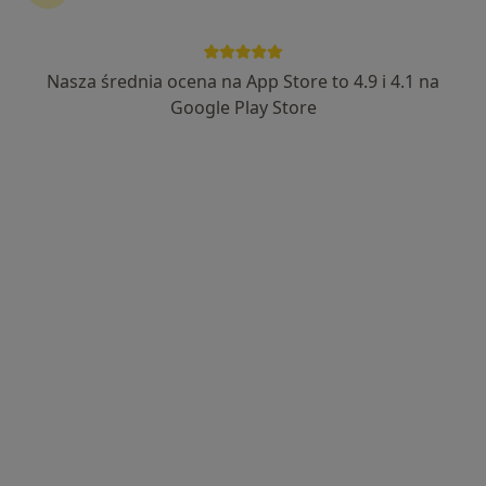
Nasza średnia ocena na App Store to 4.9 i 4.1 na
Poradnia Puls GalicaMed
Google Play Store
·
Więcej
Ortopedia, Ginekologia, Neurologia dziecięca
26 opinii
Wojska Polskiego 14, Nowy Targ
•
Mapa
Konsultacja ortopedyczna
od 280 zł
Pokaż więcej usług
Brak dostępnych specjalistów z wolnymi terminami w tym centrum medycznym.
Pokaż profil