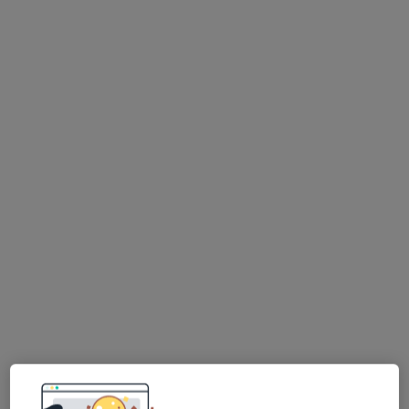
ALLMEDICA
·
Więcej
Ortopedia, Pediatria, Interna
630 opinii
Adres 1
Adres 2
Adres 3
Adres 4
Adres 5
Kolejowa 31, Nowy Targ
•
Mapa
Konsultacja ortopedyczna
Brak dostępnych specjalistów z wolnymi terminami w tym centrum medycznym.
Pokaż profil