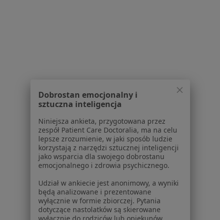
Powiązane wyszukiwania
|
Oferty pracy - Ortopeda
W pobliżu
Ortopedzi w Zakopanem
Ortopedzi w Nowym Targu
Ortopedzi w Myślenicach
Dobrostan emocjonalny i
Ortopedzi w Rabce-Zdroju
sztuczna inteligencja
Ortopedzi w Waksmundzie
Niniejsza ankieta, przygotowana przez
zespół Patient Care Doctoralia, ma na celu
Więcej (12)
lepsze zrozumienie, w jaki sposób ludzie
korzystają z narzędzi sztucznej inteligencji
Więcej w kategorii: W pobliżu
jako wsparcia dla swojego dobrostanu
emocjonalnego i zdrowia psychicznego.
Najczęstsze schorzenia
Biodro trzaskające Czarny Dunajec
Udział w ankiecie jest anonimowy, a wyniki
będą analizowane i prezentowane
Ból pleców Czarny Dunajec
wyłącznie w formie zbiorczej. Pytania
dotyczące nastolatków są skierowane
Ból rąk Czarny Dunajec
wyłącznie do rodziców lub opiekunów