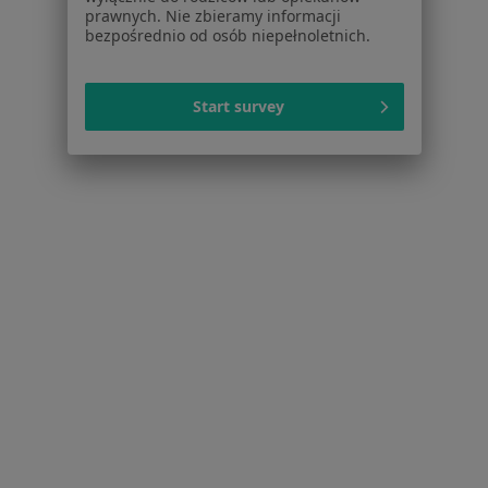
prawnych. Nie zbieramy informacji
Bóle kręgosłupa Czarny Dunajec
bezpośrednio od osób niepełnoletnich.
Choroby kręgosłupa Czarny Dunajec
Start survey
Więcej (9)
Więcej w kategorii: Najczęstsze schorzenia
Strona Główna
Ortopeda
Czarny Dunajec
Zmień miasto
Serwis
Regulamin
Polityka prywatności pacjentów
Polityka prywatności profesjonalistów