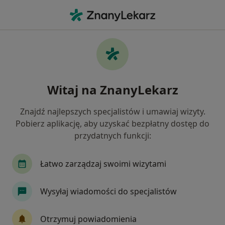
Me
Ortopeda • Czarny Dunajec, małopolskie
Filtry
Ubezpieczenie
Mapa
Polecani ortopedzi w
Witaj na ZnanyLekarz
Jak działają wyniki wyszukiwania
Znajdź najlepszych specjalistów i umawiaj wizyty.
Pobierz aplikację, aby uzyskać bezpłatny dostęp do
Wybierz swoje ubezpieczenie
przydatnych funkcji:
NFZ
Allianz
Compensa
Enel-med
Łatwo zarządzaj swoimi wizytami
Wysyłaj wiadomości do specjalistów
Otrzymuj powiadomienia