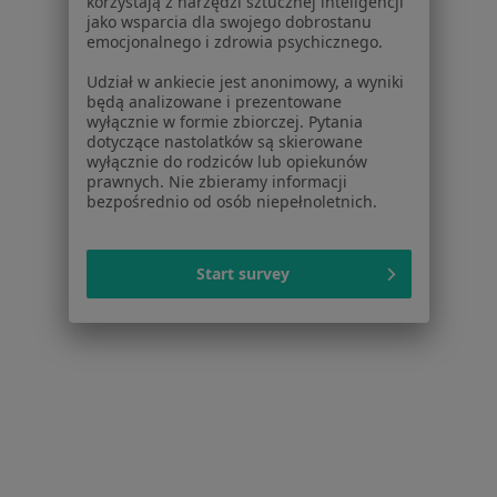
korzystają z narzędzi sztucznej inteligencji
Więcej (15)
jako wsparcia dla swojego dobrostanu
Więcej w kategorii: W pobliżu Michałowic
emocjonalnego i zdrowia psychicznego.
Najczęstsze schorzenia
Udział w ankiecie jest anonimowy, a wyniki
będą analizowane i prezentowane
Diastema Michałowice
wyłącznie w formie zbiorczej. Pytania
dotyczące nastolatków są skierowane
Stłoczenie zębów Michałowice
wyłącznie do rodziców lub opiekunów
prawnych. Nie zbieramy informacji
Wady zębów Michałowice
bezpośrednio od osób niepełnoletnich.
Wady zgryzu Michałowice
Bruksizm Michałowice
Start survey
Więcej (2)
Więcej w kategorii: Najczęstsze schorzenia
Strona Główna
Ortodonta
Michałowice
Zmień miasto