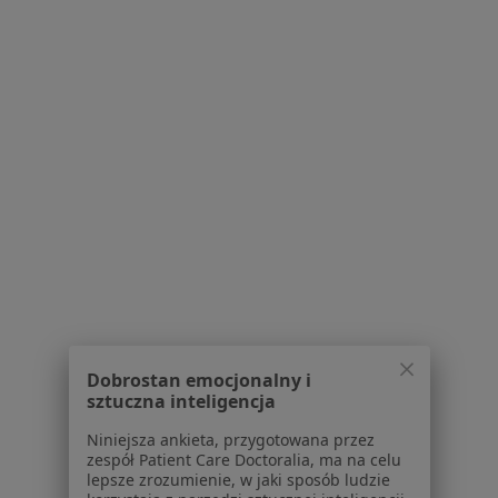
Konsultacja lekarska
550 zł
Specjalista nie oferuje umawiania online pod tym adresem.
Poproś o wizytę
1
2
3
4
Powiązane wyszukiwania
|
Oferty pracy - Ortodonta
W pobliżu Michałowic
Ortodonci w Warszawie
Ortodonci w Piasecznie
Dobrostan emocjonalny i
Ortodonci w Legionowie
sztuczna inteligencja
Ortodonci w Pruszkowie
Niniejsza ankieta, przygotowana przez
zespół Patient Care Doctoralia, ma na celu
Ortodonci w Wołominie
lepsze zrozumienie, w jaki sposób ludzie