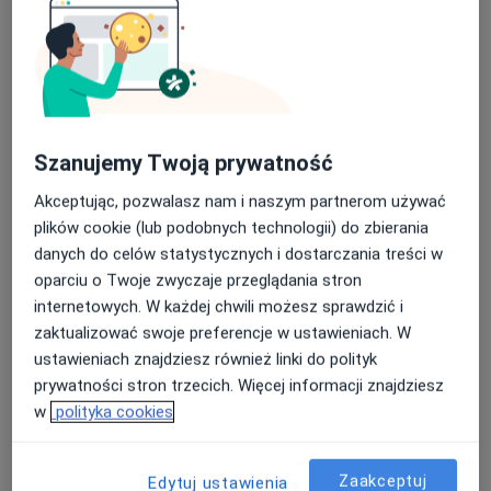
lek. dent. Faustyna Nieroda
W trakcie specjalizacji (Ortodonta), Stomatolog
Szanujemy Twoją prywatność
17 opinii
Akceptując, pozwalasz nam i naszym partnerom używać
Popularna 1LU7, Warszawa
•
Mapa
plików cookie (lub podobnych technologii) do zbierania
ORTHOSMILE – Klinika Stomatologiczna
danych do celów statystycznych i dostarczania treści w
Konsultacja ortodontyczna dzieci
Brak ceny
oparciu o Twoje zwyczaje przeglądania stron
Specjalista nie oferuje umawiania online pod tym adresem.
internetowych. W każdej chwili możesz sprawdzić i
zaktualizować swoje preferencje w ustawieniach. W
Poproś o wizytę
ustawieniach znajdziesz również linki do polityk
prywatności stron trzecich. Więcej informacji znajdziesz
w
polityka cookies
Zaakceptuj
Edytuj ustawienia