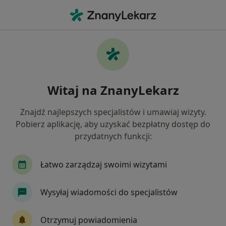
Me
Ortodonta • Michałowice, mazowieckie
Filtry
Ubezpieczenie
Mapa
Polecani ortodonci w Michałowicach
Witaj na ZnanyLekarz
Jak działają wyniki wyszukiwania
Znajdź najlepszych specjalistów i umawiaj wizyty.
Pobierz aplikację, aby uzyskać bezpłatny dostęp do
Wybierz swoje ubezpieczenie
przydatnych funkcji:
Łatwo zarządzaj swoimi wizytami
Wysyłaj wiadomości do specjalistów
Otrzymuj powiadomienia