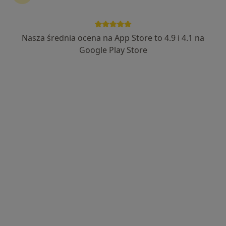
Bezpieczne płatności
lek. dent. Liudmyla Rodziewicz
Nasza średnia ocena na App Store to 4.9 i 4.1 na
·
Więcej
Ortodonta
Google Play Store
26 opinii
Warszawska 58C/36, Warszawa
•
Mapa
Centrum Medyczne Symbios
Konsultacja ortodontyczna
250 zł
Specjalista nie oferuje umawiania online pod tym adresem.
Poproś o wizytę