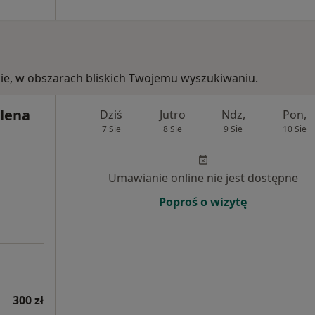
kie, w obszarach bliskich Twojemu wyszukiwaniu.
lena
Dziś
Jutro
Ndz,
Pon,
7 Sie
8 Sie
9 Sie
10 Sie
Umawianie online nie jest dostępne
Poproś o wizytę
300 zł