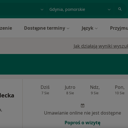
acja, badanie lub nazwisko
miasto lub dzielnica
zenie
Dostępne terminy
Język
Przyjmu
Jak działają wyniki wysz
Dziś
Jutro
Ndz,
Pon,
7 Sie
8 Sie
9 Sie
10 Sie
Plecka
a,
Umawianie online nie jest dostępne
Poproś o wizytę