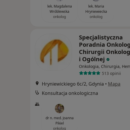
lek. Magdalena
lek. Maria
Wróblewska
Hryniewiecka
onkolog
onkolog
Specjalistyczna
Poradnia Onkolog
Chirurgii Onkolog
i Ogólnej
Onkologia, Chirurgia, He
513 opinii
Hryniewickiego 6c/2, Gdynia
•
Mapa
Konsultacja onkologiczna
dr n. med. Joanna
Pikiel
onkolog