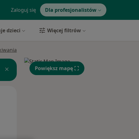
Zaloguj się
Dla profesjonalistów
je dzieci
Więcej filtrów
ukiwania
Powiększ mapę
Wt,
Śr,
Czw,
11 Sie
12 Sie
13 Sie