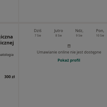
Dziś
Jutro
Ndz,
Pon,
iczna
7 Sie
8 Sie
9 Sie
10 Sie
icznej
Umawianie online nie jest dostępne
matologia
Pokaż profil
300 zł