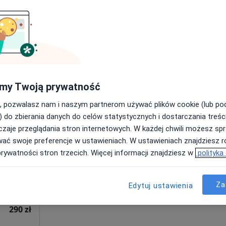
250 zł
my Twoją prywatność
, pozwalasz nam i naszym partnerom używać plików cookie (lub p
Dziś
Jutro
Ndz,
Pon,
) do zbierania danych do celów statystycznych i dostarczania treśc
7 Sie
8 Sie
9 Sie
10 Sie
zaje przeglądania stron internetowych. W każdej chwili możesz spr
wać swoje preferencje w ustawieniach. W ustawieniach znajdziesz ró
Umawianie online nie jest dostępne
prywatności stron trzecich. Więcej informacji znajdziesz w
polityka
Poproś o wizytę
Za
Edytuj ustawienia
290 zł