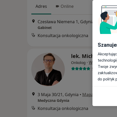
Adres
Online
Czesława Niemena 1, Gdynia
•
Mapa
Gabinet
Konsultacja onkologiczna
Szanuje
Akceptując
lek. Michał Prus
technologii
·
Więcej
Onkolog
Twoje zwyc
5 opinii
zaktualizo
do polityk 
3 Maja 30/21, Gdynia
•
Mapa
Medyczna Gdynia
Konsultacja onkologiczna