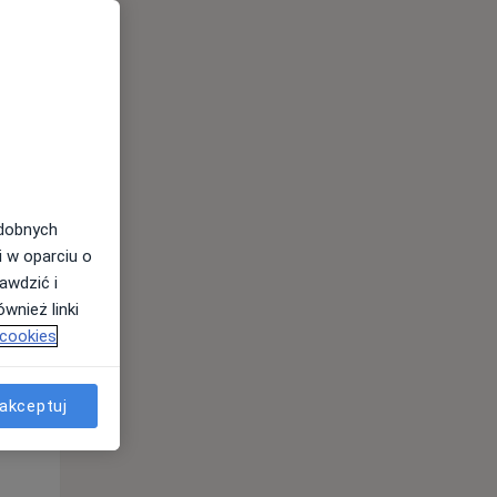
odobnych
Wt,
Śr,
Czw,
i w oparciu o
11 Sie
12 Sie
13 Sie
awdzić i
wnież linki
 cookies
akceptuj