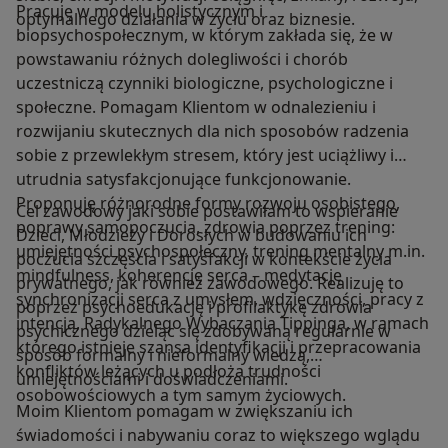
Pracuję w modelu holistycznym i
optymalnego działania w życiu oraz biznesie.
biopsychospołecznym, w którym zakłada się, że w
powstawaniu różnych dolegliwości i chorób
uczestniczą czynniki biologiczne, psychologiczne i
społeczne. Pomagam Klientom w odnalezieniu i
rozwijaniu skutecznych dla nich sposobów radzenia
sobie z przewlekłym stresem, który jest uciążliwy i
utrudnia satysfakcjonujące funkcjonowanie.
Proponuję różnorodne formy rozwoju osobistego,
Cel zawodowy jaki sobie postawiłam to wspieranie
poprawy samopoczucia, zdrowia poprzez trening:
Dzieci, Młodzieży i Dorosłych w budowaniu ich
umiejętności psychospołeczny, trening mentalny m.in.
poczucia szczęścia i satysfakcji w kontekście życia
mindfulness, koherencję serca – medytację
prywatnego, jak również zawodowego. Realizuję to
synchronizacji serca z umysłem, wdzięczności, pracy z
poprzez psychoedukację i profilaktykę zdrowia
intencją, Radykalnego Wybaczania Tippinga, w ramach
psychicznego dzieląc się zdobywaną regularnie w
którego istnieje szansa identyfikacji i przepracowania
sposób formalny i nieformalny wiedzą,
konfliktów leżących u podłoża trudności
umiejętnościami i doświadczeniami.
osobowościowych a tym samym życiowych.
Moim Klientom pomagam w zwiększaniu ich
świadomości i nabywaniu coraz to większego wglądu