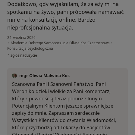
Dodatkowo, gdy wyjaśniłam, że zależy mi na
spotkaniu na żywo, pani próbowała namawiać
mnie na konsultację online. Bardzo
nieprofesjonalna sytuacja.
24 kwietnia 2026
•
Akademia Dobrego Samopoczucia Oliwia Kos Częstochowa
•
Konsultacja psychologiczna
w opinii użytkownika Weronika
•
zgłoś nadużycie
mgr Oliwia Malwina Kos
Szanowna Pani i Szanowni Państwo! Pani
Weroniko dzięki wielkie za Pani komentarz,
który z pewnością teraz pomoże Innym
Potencjalnym Klientom jeszcze sprawniejsze
zapisy do mnie. Zapraszam serdecznie
Wszystkich Klientów do czytania Wiadomości,
które przychodzą od Lekarzy do Pacjentów.
Otrzymała Pani w Wiadomości Regulamin