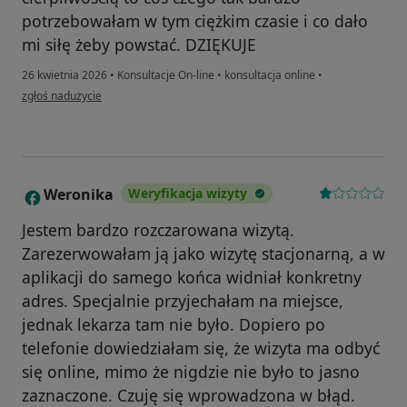
potrzebowałam w tym ciężkim czasie i co dało
mi siłę żeby powstać. DZIĘKUJE
26 kwietnia 2026
•
Konsultacje On-line
•
konsultacja online
•
w opinii użytkownika Anna R
zgłoś nadużycie
Weronika
Weryfikacja wizyty
W
Jestem bardzo rozczarowana wizytą.
Zarezerwowałam ją jako wizytę stacjonarną, a w
aplikacji do samego końca widniał konkretny
adres. Specjalnie przyjechałam na miejsce,
jednak lekarza tam nie było. Dopiero po
telefonie dowiedziałam się, że wizyta ma odbyć
się online, mimo że nigdzie nie było to jasno
zaznaczone. Czuję się wprowadzona w błąd.