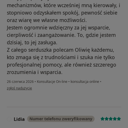
mechanizmów, które wcześniej mną kierowały, i
stopniowo odzyskałem spokój, pewność siebie
oraz wiarę we własne możliwości.
Jestem ogromnie wdzięczny za jej wsparcie,
cierpliwość i zaangażowanie. To, gdzie jestem
dzisiaj, to jej zasługa.
Z całego serduszka polecam Oliwię każdemu,
kto zmaga się z trudnościami i szuka nie tylko
profesjonalnej pomocy, ale również szczerego
zrozumienia i wsparcia.
26 czerwca 2026
•
Konsultacje On-line
•
konsultacja online
•
w opinii użytkownika Adrian
zgłoś nadużycie
Lidia
Numer telefonu zweryfikowany
L