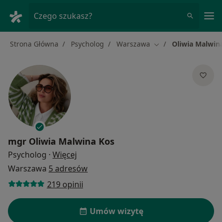
Me
Czego szukasz?
Strona Główna
Psycholog
Warszawa
Oliwia Malwin
Zmień miasto
mgr
Oliwia Malwina Kos
O specjalizacjach
Psycholog
·
Więcej
Warszawa
5 adresów
219 opinii
Umów wizytę