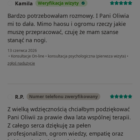
Kamila
Weryfikacja wizyty
K
Bardzo potrzebowałam rozmowy. I Pani Oliwia
mi to dała. Mimo haosu i ogromu rzeczy jakie
muszę przepracować, czuję że mam szanse
stanąć na nogi.
13 czerwca 2026
•
Konsultacje On-line
•
konsultacja psychologiczna (pierwsza wizyta)
•
w opinii użytkownika Kamila
zgłoś nadużycie
R.P.
Numer telefonu zweryfikowany
R
Z wielką wdzięcznością chciałbym podziękować
Pani Oliwii za prawie dwa lata wspólnej terapii.
Z całego serca dziękuję za pełen
profesjonalizm, ogrom wiedzy, empatię oraz