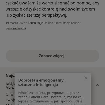
czekać uważam że warto sięgnąć po pomoc, aby
wreszcie odzyskać kontrolę nad swoim życiem
lub zyskać szerszą perspektywę.
19 marca 2026
•
Konsultacje On-line
•
konsultacja online
•
w opinii użytkownika Michał
zgłoś nadużycie
Zobacz więcej
opinie powyżej
Najczęściej zadawane pytania
Dobrostan emocjonalny i
Jaki jest zakres porad oferowanych przez Oliwia
sztuczna inteligencja
Malwina Kos?
Niniejsza ankieta, przygotowana przez
Oliwia Malwina Kos to psycholog. Na podstawie
zespół Patient Care Doctoralia, ma na celu
swojego doświadczenia i wykształcenia Oliwia
lepsze zrozumienie, w jaki sposób ludzie