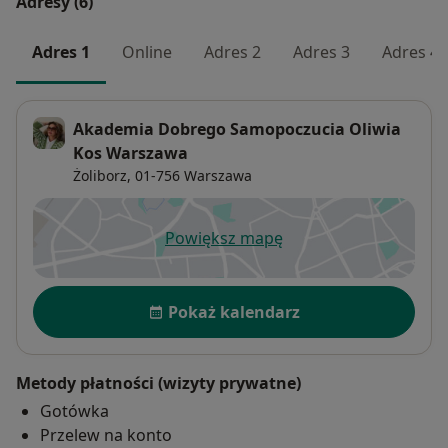
Adresy (6)
Adres 1
Online
Adres 2
Adres 3
Adres 4
Akademia Dobrego Samopoczucia Oliwia
Kos Warszawa
Żoliborz
, 01-756
Warszawa
Powiększ mapę
otwiera się w nowej karcie
Dostępność
Pokaż kalendarz
Metody płatności (wizyty prywatne)
Gotówka
Przelew na konto