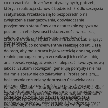
co do wartości, driverów motywacyjnych, potrzeb,
których realizacja stanowić będzie ich źródło szczęścia
i satysfakcji. Przekłada się to bezpośrednio na
zwiększenie zaangażowania, doświadczanie
przyjemnego stanu flow a to ostatecznie wpływa na
poziom ich efektywności i skuteczności w realizacji
celów prywatnych jak również zawodowych,
Źródłem inspiracji są dla mnie inni Ludzie. Lubię łączyć
biznesowych.
pasję i pracę, co konsekwentnie realizuję od lat. Dążę
do tego, aby moja praca była wartością dodaną, czyli
realnie pomagała innym w realizacji ich celów. Lubię
analizować, wyciągać wnioski, ulepszać i tworzyć nową
jakość. Szukam rozwiązań, generuję pomysły i nie ma
dla mnie spraw nie do załatwienia. Profesjonalizm,
holistycznie rozumiany dobrostan Człowieka oraz
obsługa Klienta z uważnością na najwyższym poziomie
W mojej Akademii Dobrego Samopoczucia Oliwia Kos
bardzo trafnie charakteryzują mnie a w zasadzie moje
zgodnie z główną ideą Ajurwedy pomagam Klientom
podejście do życia. Od zawsze przejawiam taką
utrzymać i przywrócić zdrowie psychofizyczne,
postawę w pracy, w usługach jakie świadczę na rzecz
uwolnić się od stresu, lęku i wewnętrznego napięcia.