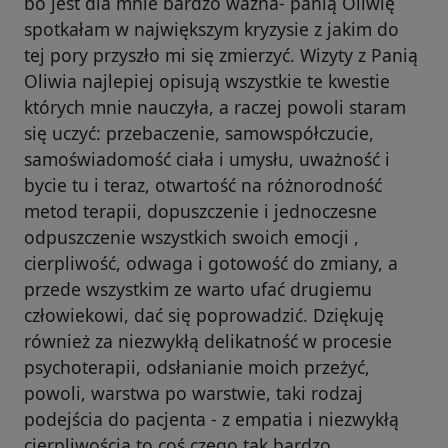
bo jest dla mnie bardzo ważna- panią Oliwię
spotkałam w największym kryzysie z jakim do
tej pory przyszło mi się zmierzyć. Wizyty z Panią
Oliwia najlepiej opisują wszystkie te kwestie
których mnie nauczyła, a raczej powoli staram
się uczyć: przebaczenie, samowspółczucie,
samoświadomość ciała i umysłu, uważność i
bycie tu i teraz, otwartość na różnorodność
metod terapii, dopuszczenie i jednoczesne
odpuszczenie wszystkich swoich emocji ,
cierpliwość, odwaga i gotowość do zmiany, a
przede wszystkim ze warto ufać drugiemu
człowiekowi, dać się poprowadzić. Dziękuję
również za niezwykłą delikatność w procesie
psychoterapii, odsłanianie moich przeżyć,
powoli, warstwa po warstwie, taki rodzaj
podejścia do pacjenta - z empatia i niezwykłą
cierpliwością to coś czego tak bardzo