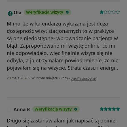
Ola
Weryfikacja wizyty
O
Mimo, że w kalendarzu wykazana jest duża
dostępność wizyt stacjonarnych to w praktyce
są one niedostępne- wprowadzanie pacjenta w
błąd. Zaproponowano mi wizytę online, co mi
nie odpowiadało, więc finalnie wizyta się nie
odbyła, a ja otrzymałam powiadomienie, że nie
pojawiłam się na wizycie. Strata czasu i energii.
w opinii użytkownika Ola
20 maja 2026
•
W innym miejscu
•
Inny
•
zgłoś nadużycie
Anna R
Weryfikacja wizyty
A
Długo się zastanawiałam jak napisać tą opinie,