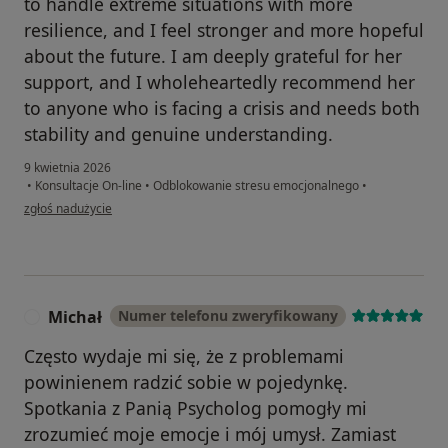
to handle extreme situations with more
resilience, and I feel stronger and more hopeful
about the future. I am deeply grateful for her
support, and I wholeheartedly recommend her
to anyone who is facing a crisis and needs both
stability and genuine understanding.
9 kwietnia 2026
•
Konsultacje On-line
•
Odblokowanie stresu emocjonalnego
•
w opinii użytkownika JS
zgłoś nadużycie
Michał
Numer telefonu zweryfikowany
M
Często wydaje mi się, że z problemami
powinienem radzić sobie w pojedynkę.
Spotkania z Panią Psycholog pomogły mi
zrozumieć moje emocje i mój umysł. Zamiast