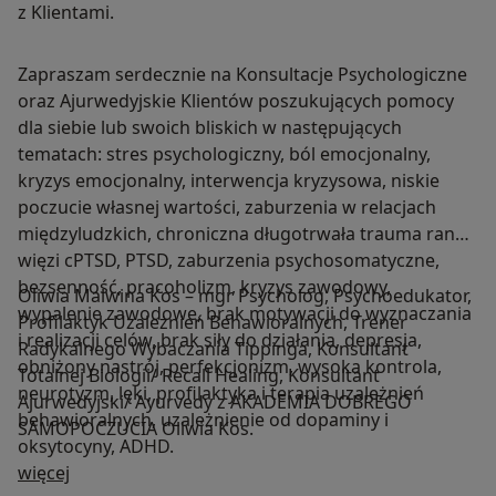
z Klientami.
Zapraszam serdecznie na Konsultacje Psychologiczne
oraz Ajurwedyjskie Klientów poszukujących pomocy
dla siebie lub swoich bliskich w następujących
tematach: stres psychologiczny, ból emocjonalny,
kryzys emocjonalny, interwencja kryzysowa, niskie
poczucie własnej wartości, zaburzenia w relacjach
międzyludzkich, chroniczna długotrwała trauma rana
więzi cPTSD, PTSD, zaburzenia psychosomatyczne,
bezsenność, pracoholizm, kryzys zawodowy,
Oliwia Malwina Kos – mgr Psycholog, Psychoedukator,
wypalenie zawodowe, brak motywacji do wyznaczania
Profilaktyk Uzależnień Behawioralnych, Trener
i realizacji celów, brak siły do działania, depresja,
Radykalnego Wybaczania Tippinga, Konsultant
obniżony nastrój, perfekcjonizm, wysoka kontrola,
Totalnej Biologii/ Recall Healing, Konsultant
neurotyzm, lęki, profilaktyka i terapia uzależnień
Ajurwedyjski/ Ayurvedy z AKADEMIA DOBREGO
behawioralnych, uzależnienie od dopaminy i
SAMOPOCZUCIA Oliwia Kos.
oksytocyny, ADHD.
O mnie
więcej