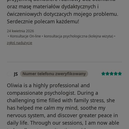
oraz masę materiałów dydaktycznych i
ćwiczeniowych dotyczacych mojego problemu.
Serdecznie polecam każdemu!
24 kwietnia 2026
•
Konsultacje On-line
•
konsultacja psychologiczna (kolejna wizyta)
•
w opinii użytkownika Kasia
zgłoś nadużycie
JS
Numer telefonu zweryfikowany
J
Oliwia is a highly professional and
compassionate psychologist. During a
challenging time filled with family stress, she
has helped me calm my mind, soothe my
nervous system, and discover greater peace in
daily life. Through our sessions, I am now able