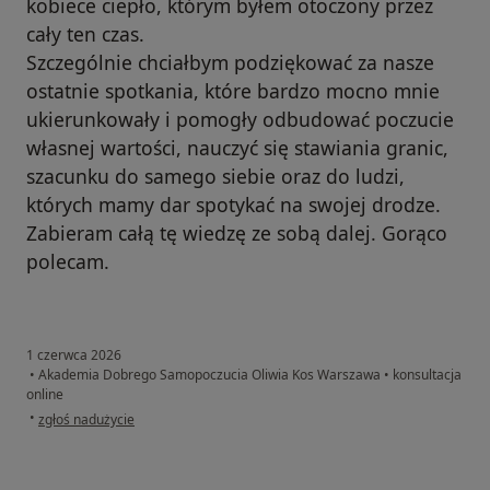
kobiece ciepło, którym byłem otoczony przez
cały ten czas.
Szczególnie chciałbym podziękować za nasze
ostatnie spotkania, które bardzo mocno mnie
ukierunkowały i pomogły odbudować poczucie
własnej wartości, nauczyć się stawiania granic,
szacunku do samego siebie oraz do ludzi,
których mamy dar spotykać na swojej drodze.
Zabieram całą tę wiedzę ze sobą dalej. Gorąco
polecam.
1 czerwca 2026
•
Akademia Dobrego Samopoczucia Oliwia Kos Warszawa
•
konsultacja
online
w opinii użytkownika R.P.
•
zgłoś nadużycie