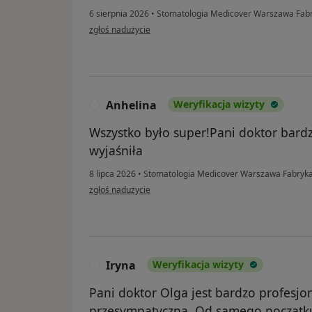
6 sierpnia 2026
•
Stomatologia Medicover Warszawa Fabr
w opinii użytkownika Vadym
zgłoś nadużycie
Anhelina
Weryfikacja wizyty
A
Wszystko było super!Pani doktor bardz
wyjaśniła
8 lipca 2026
•
Stomatologia Medicover Warszawa Fabryka
w opinii użytkownika Anhelina
zgłoś nadużycie
Iryna
Weryfikacja wizyty
I
Pani doktor Olga jest bardzo profesjo
przesympatyczna. Od samego początku