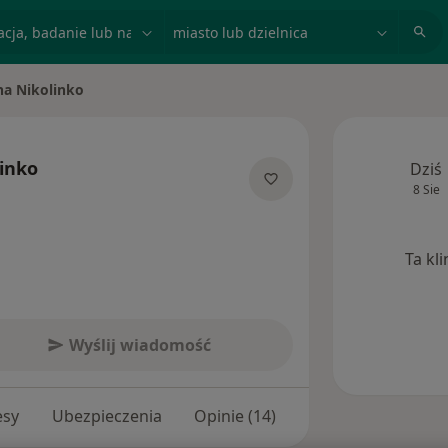
acja, badanie lub nazwisko
miasto lub dzielnica
ha Nikolinko
iasto
inko
Dziś
8 Sie
ecjalizacjach
Ta kl
Wyślij wiadomość
esy
Ubezpieczenia
Opinie (14)