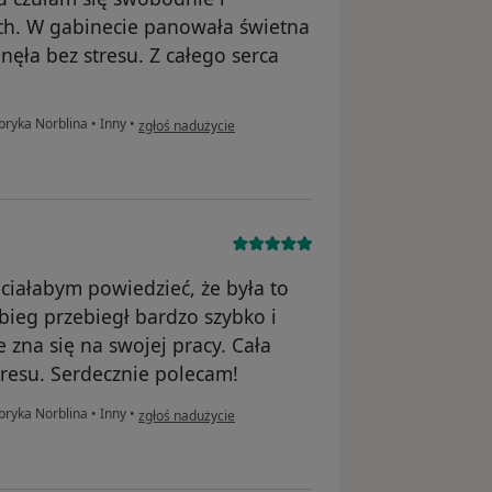
ch. W gabinecie panowała świetna
nęła bez stresu. Z całego serca
w opinii użytkownika Iryna
bryka Norblina
•
Inny
•
zgłoś nadużycie
ciałabym powiedzieć, że była to
abieg przebiegł bardzo szybko i
e zna się na swojej pracy. Cała
tresu. Serdecznie polecam!
w opinii użytkownika Olena
bryka Norblina
•
Inny
•
zgłoś nadużycie