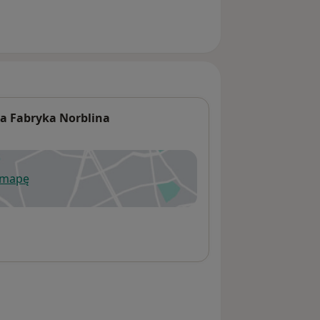
a Fabryka Norblina
 mapę
wiera się w nowej karcie