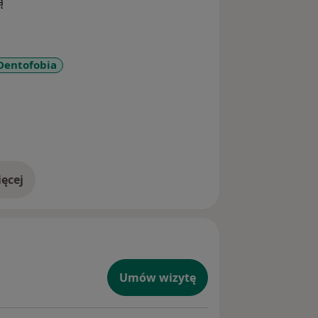
ą
Dentofobia
re_diseases
ęcej
doświadczeniu
Umów wizytę