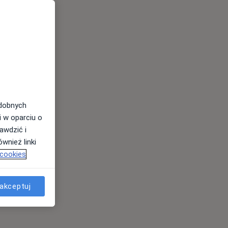
odobnych
i w oparciu o
awdzić i
wnież linki
 cookies
akceptuj