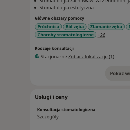
Stomatologia zachowawcza z endodoncj
Stomatologia estetyczna
Główne obszary pomocy
Próchnica
Ból zęba
Złamanie zęba
a11y_sr_mo
Choroby stomatologiczne
+26
Rodzaje konsultacji
Stacjonarne
Zobacz lokalizacje (1)
Pokaż wi
o 
Usługi i ceny
Konsultacja stomatologiczna
Szczegóły