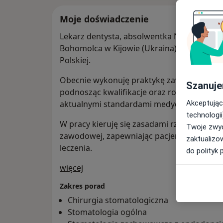
Moje doświadczenie
Lekarz dentysta, absolwentka Narodowego
Bohomolca w Kijowie (Ukraina). Dyplom no
Polskiej.
Obecnie wykonuję praktykę zawodową na te
Szanuje
podnosząc kwalifikacje oraz rozwijając kom
Akceptując
aktualnymi standardami medycznymi.
technologii
W pracy kieruję się zasadami rzetelności, p
Twoje zwyc
zawodowej, zapewniając pacjentom wysoki 
zaktualizo
leczenia.
do polityk 
O mnie
więcej
Zakres porad
Chirurgia stomatologiczna
Stomatologia ogólna