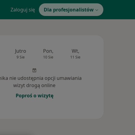
Zaloguj się
Dla profesjonalistów
Jutro
Pon,
Wt,
Śr,
Czw
9 Sie
10 Sie
11 Sie
12 Sie
13 Si
inika nie udostępnia opcji umawiania
wizyt drogą online
Poproś o wizytę