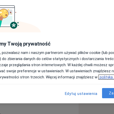
 Uniwersytetu Medycznego im. O.O.
stryfikowany w Rzeczypospolitej
renie Polski, systematycznie
my Twoją prywatność
petencje kliniczne zgodnie z
, pozwalasz nam i naszym partnerom używać plików cookie (lub p
) do zbierania danych do celów statystycznych i dostarczania treśc
recyzji oraz odpowiedzialności
zaje przeglądania stron internetowych. W każdej chwili możesz spr
poziom bezpieczeństwa i jakości
wać swoje preferencje w ustawieniach. W ustawieniach znajdziesz ró
prywatności stron trzecich. Więcej informacji znajdziesz w
polityka
Za
Edytuj ustawienia