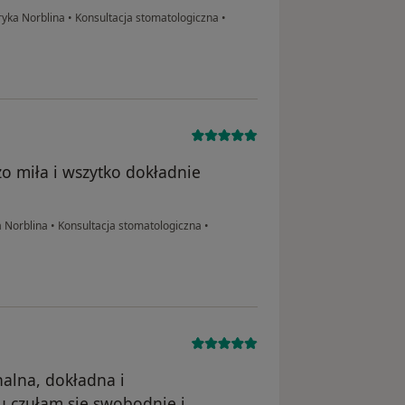
yka Norblina
•
Konsultacja stomatologiczna
•
o miła i wszytko dokładnie
 Norblina
•
Konsultacja stomatologiczna
•
nalna, dokładna i
 czułam się swobodnie i