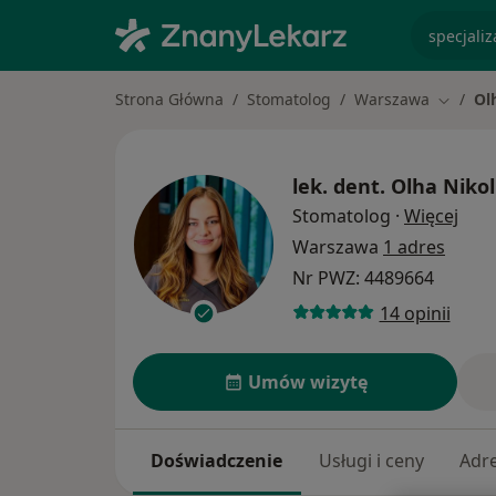
specjaliz
Strona Główna
Stomatolog
Warszawa
Ol
Zmień m
lek. dent.
Olha Nikol
O sp
Stomatolog
·
Więcej
Warszawa
1 adres
Nr PWZ: 4489664
14 opinii
Umów wizytę
Doświadczenie
Usługi i ceny
Adr