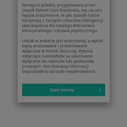
Niniejsza ankieta, przygotowana przez
Okuliści w Legnicy
zespół Patient Care Doctoralia, ma na celu
lepsze zrozumienie, w jaki sposób ludzie
Okuliści w Świdnicy
korzystają z narzędzi sztucznej inteligencji
jako wsparcia dla swojego dobrostanu
Okuliści w Dzierżoniowie
emocjonalnego i zdrowia psychicznego.
Okuliści w Bielawie
Udział w ankiecie jest anonimowy, a wyniki
będą analizowane i prezentowane
Więcej (14)
wyłącznie w formie zbiorczej. Pytania
Więcej w kategorii: W pobliżu Wałbrzycha
dotyczące nastolatków są skierowane
wyłącznie do rodziców lub opiekunów
Najczęstsze schorzenia
prawnych. Nie zbieramy informacji
bezpośrednio od osób niepełnoletnich.
Choroby oczu Wałbrzych
Astygmatyzm Wałbrzych
Start survey
Jaskra Wałbrzych
Krótkowzroczność Wałbrzych
Zaćma Wałbrzych
Więcej (15)