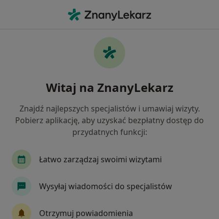
Me
Okulista • Wałbrzych, dolnośląskie
Filtry
Ubezpieczenie
Mapa
Polecani okuliści w Wałbrzychu
Witaj na ZnanyLekarz
Jak działają wyniki wyszukiwania
Znajdź najlepszych specjalistów i umawiaj wizyty.
Pobierz aplikację, aby uzyskać bezpłatny dostęp do
Wybierz swoje ubezpieczenie
przydatnych funkcji:
Łatwo zarządzaj swoimi wizytami
Wysyłaj wiadomości do specjalistów
Otrzymuj powiadomienia