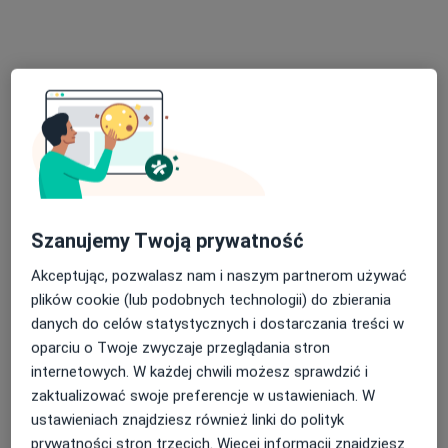
Poradnia Medic
·
Więcej
Okulistyka, Interna, Pediatria
238 opinii
Klonowa 6a, Wałbrzych
•
Mapa
Konsultacja okulistyczna
300 zł
Szanujemy Twoją prywatność
Brak dostępnych specjalistów z wolnymi terminami w tym centrum medycznym.
Akceptując, pozwalasz nam i naszym partnerom używać
plików cookie (lub podobnych technologii) do zbierania
Pokaż profil
danych do celów statystycznych i dostarczania treści w
oparciu o Twoje zwyczaje przeglądania stron
internetowych. W każdej chwili możesz sprawdzić i
zaktualizować swoje preferencje w ustawieniach. W
ustawieniach znajdziesz również linki do polityk
prywatności stron trzecich. Więcej informacji znajdziesz