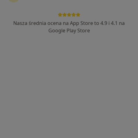
lek. Ewa Fluder
·
Więcej
Okulista
Nasza średnia ocena na App Store to 4.9 i 4.1 na
48 opinii
Google Play Store
Piasta 47C, Wałbrzych
•
Mapa
Centrum Medyczne Piasta 47
Konsultacja okulistyczna
300 zł
Specjalista nie oferuje umawiania online pod tym adresem.
Poproś o wizytę