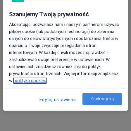
Szanujemy Twoją prywatność
Akceptując, pozwalasz nam i naszym partnerom używać
plików cookie (lub podobnych technologii) do zbierania
lek. Barbara Ścieszka
danych do celów statystycznych i dostarczania treści w
oparciu o Twoje zwyczaje przeglądania stron
·
Więcej
Okulista
internetowych. W każdej chwili możesz sprawdzić i
20 opinii
zaktualizować swoje preferencje w ustawieniach. W
Adres 1
Adres 2
Adres 3
ustawieniach znajdziesz również linki do polityk
prywatności stron trzecich. Więcej informacji znajdziesz
w
polityka cookies
Generała Józefa Bema 7B, Lubin
•
Mapa
LUMEDIKO GABINETY LEKARSKIE Spółka z ograniczoną odpowiedzialnością
Konsultacja okulistyczna
250 zł
Zaakceptuj
Edytuj ustawienia
Specjalista nie oferuje umawiania online pod tym adresem.
Poproś o wizytę