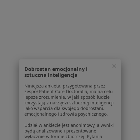
W pobliżu Złotoryi
Okuliści w Wałbrzychu
Okuliści w Jeleniej Górze
Okuliści w Lubinie
Okuliści w Legnicy
Okuliści w Bolesławcu
Dobrostan emocjonalny i
Więcej (13)
sztuczna inteligencja
Więcej w kategorii: W pobliżu Złotoryi
Niniejsza ankieta, przygotowana przez
Najczęstsze schorzenia
zespół Patient Care Doctoralia, ma na celu
lepsze zrozumienie, w jaki sposób ludzie
Astygmatyzm Złotoryja
korzystają z narzędzi sztucznej inteligencji
jako wsparcia dla swojego dobrostanu
Choroby oczu Złotoryja
emocjonalnego i zdrowia psychicznego.
Jaskra Złotoryja
Udział w ankiecie jest anonimowy, a wyniki
będą analizowane i prezentowane
Krótkowzroczność Złotoryja
wyłącznie w formie zbiorczej. Pytania