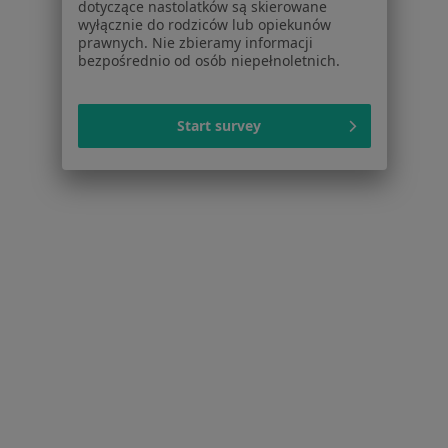
dotyczące nastolatków są skierowane
Wady wzroku Złotoryja
wyłącznie do rodziców lub opiekunów
prawnych. Nie zbieramy informacji
Więcej (8)
bezpośrednio od osób niepełnoletnich.
Więcej w kategorii: Najczęstsze schorzenia
Start survey
Strona Główna
Okulista
Złotoryja
Zmień miasto
Serwis
Regulamin
Polityka prywatności pacjentów
Polityka prywatności profesjonalistów
Polityka prywatności dla profesjonalistów, których
dane pozyskaliśmy samodzielnie