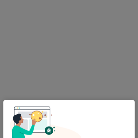
lek. Paulina Andrzejak
·
Więcej
Okulista, Okulista dziecięcy
392 opinie
Generała Józefa Bema 7B, Lubin
•
Mapa
LUMEDIKO GABINETY LEKARSKIE Spółka z ograniczoną odpowiedzialnością
Konsultacja okulistyczna
250 zł
Specjalista nie oferuje umawiania online pod tym adresem.
Poproś o wizytę