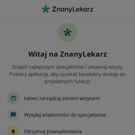
Me
Okulista • Złotoryja, dolnośląskie
Filtry
Ubezpieczenie
Mapa
Polecani okuliści w Złotoryi
Witaj na ZnanyLekarz
Jak działają wyniki wyszukiwania
Znajdź najlepszych specjalistów i umawiaj wizyty.
Pobierz aplikację, aby uzyskać bezpłatny dostęp do
Wybierz swoje ubezpieczenie
przydatnych funkcji:
Łatwo zarządzaj swoimi wizytami
Wysyłaj wiadomości do specjalistów
Otrzymuj powiadomienia