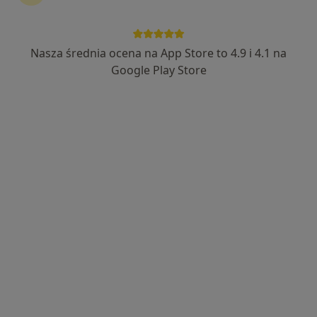
dr n. med. Bartosz Ścieszka
·
Więcej
Okulista
Nasza średnia ocena na App Store to 4.9 i 4.1 na
60 opinii
Google Play Store
Okrzei 14A, Legnica
•
Mapa
Niepubliczny Zespół Zakładów Opieki Zdrowotnej Miedziowe Centrum Zdrowia
Konsultacja okulistyczna
Brak ceny
Specjalista nie oferuje umawiania online pod tym adresem.
Poproś o wizytę