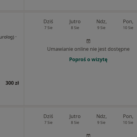
Dziś
Jutro
Ndz,
Pon,
7 Sie
8 Sie
9 Sie
10 Sie
·
eurolog)
Umawianie online nie jest dostępne
Poproś o wizytę
300 zł
Dziś
Jutro
Ndz,
Pon,
7 Sie
8 Sie
9 Sie
10 Sie