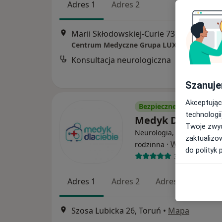
Adres 1
Adres 2
Marii Skłodowskiej-Curie 73, Toruń
•
Ma
Konsultacja neurologiczna
Szanuje
Akceptując
Bezpieczne płatności
technologii
Medyk Dla Ciebi
Twoje zwyc
Neurologia, Pediatria, M
zaktualizo
·
Więcej
rodzinna
do polityk 
3547 opinii
Adres 1
Adres 2
Adres 3
Adres
Szosa Lubicka 26, Toruń
•
Mapa