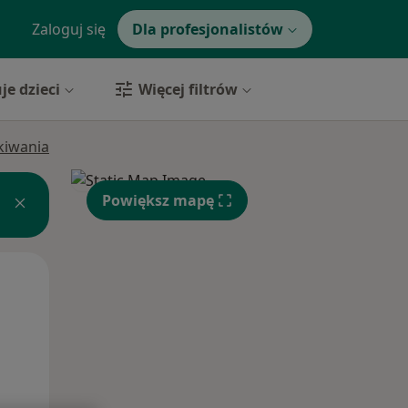
Zaloguj się
Dla profesjonalistów
je dzieci
Więcej filtrów
ukiwania
Powiększ mapę
Wt,
Śr,
Czw,
11 Sie
12 Sie
13 Sie