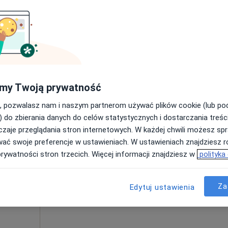
pa
Centrum Medyczne Grupa LUX MED Toruń - Skłodowskiej-Curie 73
od 319 zł
my Twoją prywatność
, pozwalasz nam i naszym partnerom używać plików cookie (lub p
Dziś
Jutro
Ndz,
Pon,
) do zbierania danych do celów statystycznych i dostarczania treśc
7 Sie
8 Sie
9 Sie
10 Sie
e
zaje przeglądania stron internetowych. W każdej chwili możesz spr
edycyna
wać swoje preferencje w ustawieniach. W ustawieniach znajdziesz ró
Umawianie online nie jest dostępne
prywatności stron trzecich. Więcej informacji znajdziesz w
polityka
Pokaż profil
 4
Za
Edytuj ustawienia