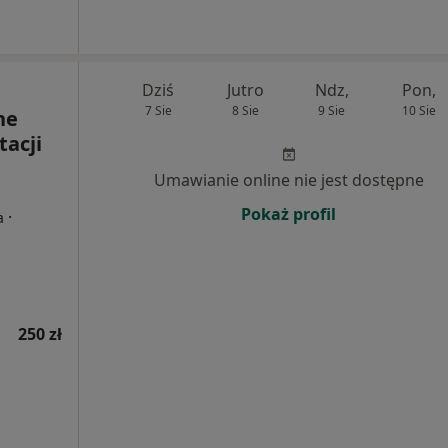
Dziś
Jutro
Ndz,
Pon,
7 Sie
8 Sie
9 Sie
10 Sie
ne
tacji
Umawianie online nie jest dostępne
Pokaż profil
·
a
250 zł