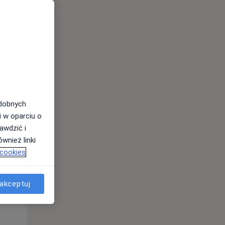
odobnych
Wt,
Śr,
Czw,
i w oparciu o
11 Sie
12 Sie
13 Sie
awdzić i
wnież linki
 cookies
akceptuj