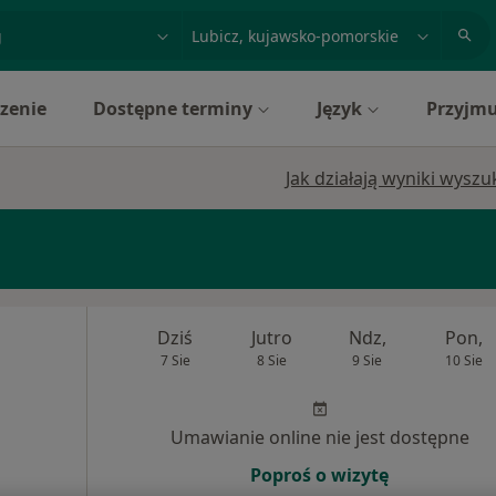
acja, badanie lub nazwisko
miasto lub dzielnica
zenie
Dostępne terminy
Język
Przyjmu
Jak działają wyniki wysz
Dziś
Jutro
Ndz,
Pon,
7 Sie
8 Sie
9 Sie
10 Sie
Umawianie online nie jest dostępne
Poproś o wizytę