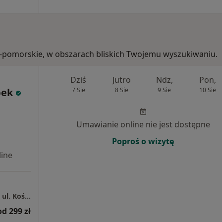
sko-pomorskie, w obszarach bliskich Twojemu wyszukiwaniu.
Dziś
Jutro
Ndz,
Pon,
bek
7 Sie
8 Sie
9 Sie
10 Sie
Umawianie online nie jest dostępne
Poproś o wizytę
ine
Centrum Medyczne Grupa LUX MED - Toruń, ul. Kościuszki 71
od 299 zł