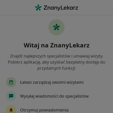
Me
Neurolog • Lesko, podkarpackie
Filtry
Mapa
Polecani neurolodzy w Lesku
Witaj na ZnanyLekarz
Jak działają wyniki wyszukiwania
Znajdź najlepszych specjalistów i umawiaj wizyty.
Pobierz aplikację, aby uzyskać bezpłatny dostęp do
przydatnych funkcji:
Łatwo zarządzaj swoimi wizytami
Wysyłaj wiadomości do specjalistów
lek. Aleksandra Olsińska
Neurolog
Otrzymuj powiadomienia