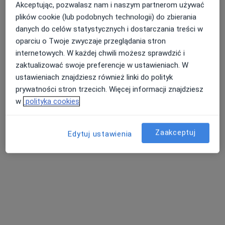
lek. Jacek Andrzej Buchelt
Akceptując, pozwalasz nam i naszym partnerom używać
plików cookie (lub podobnych technologii) do zbierania
Neurolog
danych do celów statystycznych i dostarczania treści w
Mickiewicza 3, Sanok
•
Mapa
oparciu o Twoje zwyczaje przeglądania stron
Gabinet Neurologiczny i Leczenia Bolu
internetowych. W każdej chwili możesz sprawdzić i
Specjalista nie oferuje umawiania online pod tym adresem.
zaktualizować swoje preferencje w ustawieniach. W
ustawieniach znajdziesz również linki do polityk
Poproś o wizytę
prywatności stron trzecich. Więcej informacji znajdziesz
w
polityka cookies
Zaakceptuj
Edytuj ustawienia
Wan-DO-Med Wanda Kot
Neurologia, Chirurgia
3 opinie