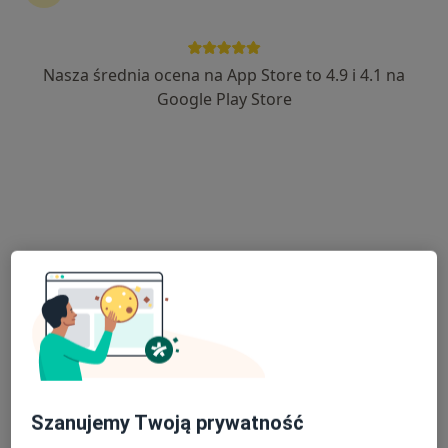
7 opinii
Adres 1
Adres 2
Nasza średnia ocena na App Store to 4.9 i 4.1 na
Google Play Store
Piłsudskiego 6, Lesko
•
Mapa
Przychodnia OLMEDICA
Konsultacja neurologiczna
Brak ceny
Specjalista nie oferuje umawiania online pod tym adresem.
Poproś o wizytę
Szanujemy Twoją prywatność