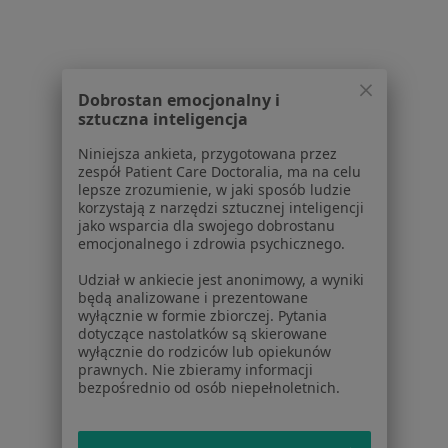
Dla pacjentów
Lekarze
Placówki medyczne
Pytania i odpowiedzi
Dobrostan emocjonalny i
sztuczna inteligencja
Usługi i zabiegi
Choroby
Niniejsza ankieta, przygotowana przez
Pomoc
zespół Patient Care Doctoralia, ma na celu
lepsze zrozumienie, w jaki sposób ludzie
Aplikacje mobilne
korzystają z narzędzi sztucznej inteligencji
Blog dla pacjentów
jako wsparcia dla swojego dobrostanu
emocjonalnego i zdrowia psychicznego.
Dla profesjonalistów
Udział w ankiecie jest anonimowy, a wyniki
Cennik
będą analizowane i prezentowane
wyłącznie w formie zbiorczej. Pytania
Dla lekarzy
dotyczące nastolatków są skierowane
Dla placówek medycznych
wyłącznie do rodziców lub opiekunów
Noa Notes
nowość
prawnych. Nie zbieramy informacji
bezpośrednio od osób niepełnoletnich.
Baza wiedzy
Centrum Pomocy dla Specjalisty