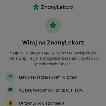
Me
Neurolog • Bydgoszcz, kujawsko-pomorskie
Filtry
Ubezpieczenie:
POLMED
20 polecanych neurologów w Bydgoszczy z
Witaj na ZnanyLekarz
POLMED
Jak działają wyniki wyszukiwania
Znajdź najlepszych specjalistów i umawiaj wizyty.
Pobierz aplikację, aby uzyskać bezpłatny dostęp do
przydatnych funkcji:
Łatwo zarządzaj swoimi wizytami
Wysyłaj wiadomości do specjalistów
Wyróżniony
Otrzymuj powiadomienia