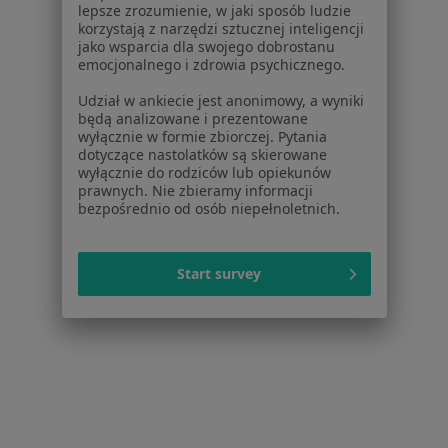
lepsze zrozumienie, w jaki sposób ludzie
Choroby
korzystają z narzędzi sztucznej inteligencji
Pomoc
jako wsparcia dla swojego dobrostanu
Aplikacje mobilne
emocjonalnego i zdrowia psychicznego.
Blog dla pacjentów
Udział w ankiecie jest anonimowy, a wyniki
będą analizowane i prezentowane
Dla profesjonalistów
wyłącznie w formie zbiorczej. Pytania
dotyczące nastolatków są skierowane
Cennik
wyłącznie do rodziców lub opiekunów
Dla lekarzy
prawnych. Nie zbieramy informacji
bezpośrednio od osób niepełnoletnich.
Dla placówek medycznych
Noa Notes
nowość
Baza wiedzy
Start survey
Centrum Pomocy dla Specjalisty
Kontakt
ZnanyLekarz - Strona główna
ZnanyLekarz Sp. z o.o.
ul. Kolejowa 5/7
01-217 Warszawa, Polska