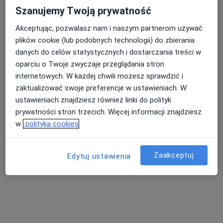
Szanujemy Twoją prywatność
Bezpieczne płatności
Polskie Centra Medyczne
Akceptując, pozwalasz nam i naszym partnerom używać
·
Więcej
plików cookie (lub podobnych technologii) do zbierania
Neurologia, Rehabilitacja medyczna, Dermatologia
1360 opinii
danych do celów statystycznych i dostarczania treści w
oparciu o Twoje zwyczaje przeglądania stron
Babia Wieś 20, Bydgoszcz
•
Mapa
internetowych. W każdej chwili możesz sprawdzić i
Konsultacja neurologiczna
250 zł
zaktualizować swoje preferencje w ustawieniach. W
Pokaż więcej usług
ustawieniach znajdziesz również linki do polityk
prywatności stron trzecich. Więcej informacji znajdziesz
w
polityka cookies
lek. Remigiusz
Sokołowski
Zaakceptuj
Edytuj ustawienia
neurolog
Brak dostępnych specjalistów z wolnymi terminami w tym centrum medycznym.
Pokaż profil