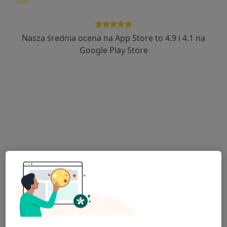
lek. Remigiusz Sokołowski
·
Więcej
W trakcie specjalizacji (Neurolog)
563 opinie
Nasza średnia ocena na App Store to 4.9 i 4.1 na
Babia Wieś 20, Bydgoszcz
•
Mapa
Google Play Store
Polskie Centra Medyczne
Akceptuje POLMED
Konsultacja neurologiczna
300 zł
Specjalista nie oferuje umawiania online pod tym adresem.
Poproś o wizytę