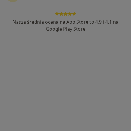
Nasza średnia ocena na App Store to 4.9 i 4.1 na
Wyróżniony
Google Play Store
dr n. med. Adam Markiewicz
·
Więcej
Nefrolog, Diabetolog, Internista
850 opinii
Adres 1
Adres 2
Adres 3
Adres 4
Adres 5
Gęsia 22 a ( Hotel Galaxy ), Kraków
•
Mapa
Gabinet Diabetoloiczny i Nefrologiczny
Konsultacja nefrologiczna
200 zł
Specjalista nie oferuje umawiania online pod tym adresem.
Poproś o wizytę