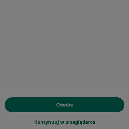
Monika Kraśnicka
·
Więcej
Nefrolog, Internista
35 opinii
Adres 1
Adres 2
Adres 3
Adres 4
Adres 5
Bora Komorowskiego 25B, Kraków
•
Mapa
Centrum Medicover Bora Komorowskiego Kraków
Konsultacja nefrologiczna
330 zł
Specjalista nie oferuje umawiania online pod tym adresem.
Poproś o wizytę
Otwórz
1
2
3
4
5
Kontynuuj w przeglądarce
Powiązane wyszukiwania
|
Oferty pracy - Nefrolog