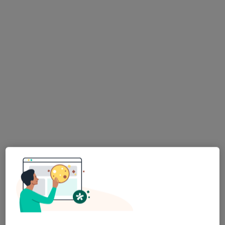
Pokaż więcej usług
Monika Kraśnicka
nefrolog
Brak dostępnych specjalistów z wolnymi terminami w tym centrum medycznym.
Pokaż profil
Bezpieczne płatności