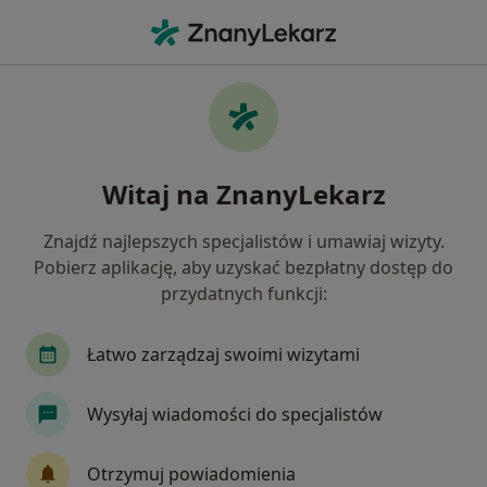
Me
Nefrolog • Kraków, małopolskie
Filtry
Ubezpieczenie
Mapa
Polecani nefrolodzy w Krakowie
Witaj na ZnanyLekarz
Jak działają wyniki wyszukiwania
Znajdź najlepszych specjalistów i umawiaj wizyty.
Pobierz aplikację, aby uzyskać bezpłatny dostęp do
Wybierz swoje ubezpieczenie
przydatnych funkcji:
Allianz
Łatwo zarządzaj swoimi wizytami
Wysyłaj wiadomości do specjalistów
Otrzymuj powiadomienia