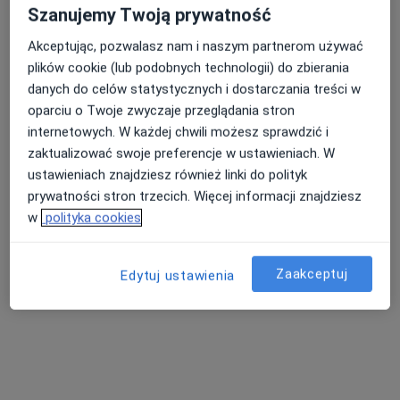
lek. Michał Śmigielski
Szanujemy Twoją prywatność
·
Więcej
Nefrolog, Internista
63 opinie
Akceptując, pozwalasz nam i naszym partnerom używać
plików cookie (lub podobnych technologii) do zbierania
Adres 1
Adres 2
Adres 3
danych do celów statystycznych i dostarczania treści w
oparciu o Twoje zwyczaje przeglądania stron
internetowych. W każdej chwili możesz sprawdzić i
Mogilska 120b, Kraków
•
Mapa
zaktualizować swoje preferencje w ustawieniach. W
Mogilska-Med
ustawieniach znajdziesz również linki do polityk
Konsultacja nefrologiczna
300 zł
prywatności stron trzecich. Więcej informacji znajdziesz
Specjalista nie oferuje umawiania online pod tym adresem.
w
polityka cookies
Poproś o wizytę
Zaakceptuj
Edytuj ustawienia