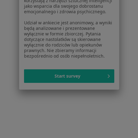
korzystają z narzędzi sztucznej inteligencji
jako wsparcia dla swojego dobrostanu
emocjonalnego i zdrowia psychicznego.
Udział w ankiecie jest anonimowy, a wyniki
będą analizowane i prezentowane
wyłącznie w formie zbiorczej. Pytania
dotyczące nastolatków są skierowane
wyłącznie do rodziców lub opiekunów
prawnych. Nie zbieramy informacji
Bezpieczne płatności
bezpośrednio od osób niepełnoletnich.
Mogilska-Med
·
Więcej
Nefrologia, Angiologia, Chirurgia
Start survey
337 opinii
Mogilska 120b, Kraków
•
Mapa
Konsultacja nefrologiczna
300 zł
lek. Michał Śmigielski
nefrolog