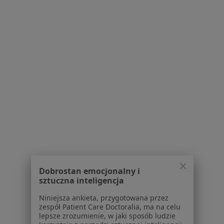
dr n. med. Przemysław Miarka
·
Więcej
Nefrolog, Internista
17 opinii
Adres 1
Adres 2
Online
Grzegórzecka 67C/u2, Kraków
•
Mapa
Vento Clinic
Konsultacja nefrologiczna
250 zł
Dobrostan emocjonalny i
Specjalista nie oferuje umawiania online pod tym adresem.
sztuczna inteligencja
Niniejsza ankieta, przygotowana przez
Poproś o wizytę
zespół Patient Care Doctoralia, ma na celu
lepsze zrozumienie, w jaki sposób ludzie