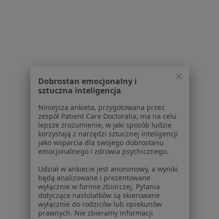
Konsultacja pediatryczna
od 170 zł
Pokaż więcej usług
dr n. med. Salech Arif
kardiolog
Dobrostan emocjonalny i
sztuczna inteligencja
Brak dostępnych specjalistów z wolnymi terminami w tym centrum medycznym.
Niniejsza ankieta, przygotowana przez
Pokaż profil
zespół Patient Care Doctoralia, ma na celu
lepsze zrozumienie, w jaki sposób ludzie
korzystają z narzędzi sztucznej inteligencji
jako wsparcia dla swojego dobrostanu
emocjonalnego i zdrowia psychicznego.
1
2
Udział w ankiecie jest anonimowy, a wyniki
będą analizowane i prezentowane
Powiązane wyszukiwania
wyłącznie w formie zbiorczej. Pytania
dotyczące nastolatków są skierowane
W pobliżu Krakowa
wyłącznie do rodziców lub opiekunów
Białkomocz w Myślenicach
prawnych. Nie zbieramy informacji