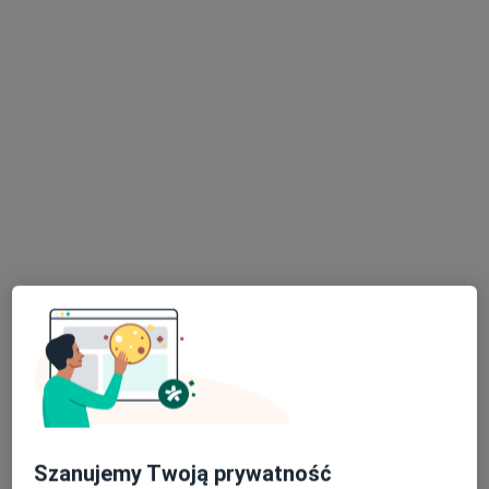
Strzelców 11B, Kraków
•
Mapa
Centrum Medyczne RH5
Konsultacja internistyczna
200 zł
Specjalista nie oferuje umawiania online pod tym adresem.
Poproś o wizytę
dr n. med. Dominik Cieniawski
·
Więcej
Internista, Nefrolog
110 opinii
Szanujemy Twoją prywatność