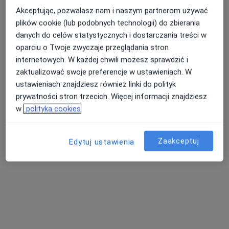
Adres 1
Adres 2
Akceptując, pozwalasz nam i naszym partnerom używać
plików cookie (lub podobnych technologii) do zbierania
Podgórska 36, Kraków
•
Mapa
danych do celów statystycznych i dostarczania treści w
Centrum Medicover Podgórska
oparciu o Twoje zwyczaje przeglądania stron
Konsultacja internistyczna
265 zł
internetowych. W każdej chwili możesz sprawdzić i
zaktualizować swoje preferencje w ustawieniach. W
Specjalista nie oferuje umawiania online pod tym adresem.
ustawieniach znajdziesz również linki do polityk
prywatności stron trzecich. Więcej informacji znajdziesz
Poproś o wizytę
w
polityka cookies
Zaakceptuj
Edytuj ustawienia
dr n. med. Przemysław Włodek
·
Więcej
Nefrolog, Internista