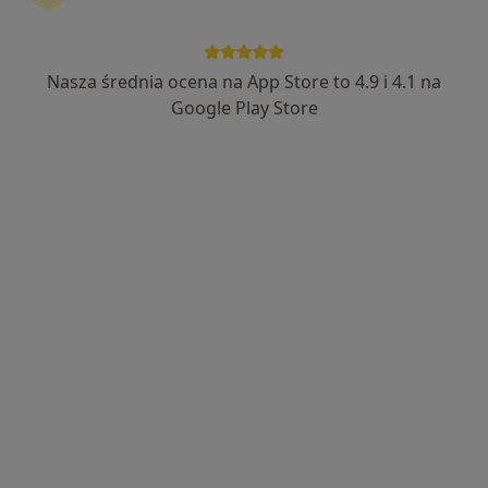
Nasza średnia ocena na App Store to 4.9 i 4.1 na
Bezpieczne płatności
Google Play Store
lek. Iwona Paciepnik
·
Lekarz rodzinny, Pediatra, Lekarz pierwszego kontaktu
Więcej
360 opinii
Adres 1
Adres 2
Adres 3
Adres 4
Onli
Kordylewskiego 1, Kraków
•
Mapa
Centrum Medyczne UNIMED
Konsultacja internistyczna
250 zł
Specjalista nie oferuje umawiania online pod tym adresem.
Poproś o wizytę