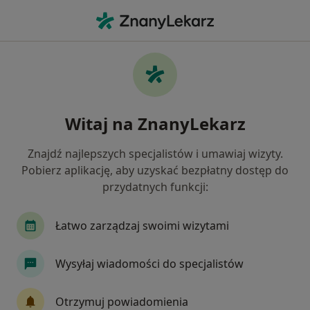
Me
Białkomocz • Kraków, małopolskie
Filtry
• 1
Ubezpieczenie
Map
Białkomocz specjaliści w Krakowie
Witaj na ZnanyLekarz
Jak działają wyniki wyszukiwania
Znajdź najlepszych specjalistów i umawiaj wizyty.
Pobierz aplikację, aby uzyskać bezpłatny dostęp do
Jakiego specjalisty szukasz?
przydatnych funkcji:
Internista
Nefrolog
Pediatra
Kardiol
Łatwo zarządzaj swoimi wizytami
Wysyłaj wiadomości do specjalistów
Otrzymuj powiadomienia