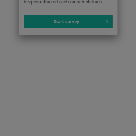
bezpośrednio od osób niepełnoletnich.
Białkomocz w Zabierzowie
Białkomocz w Czernichowie
Start survey
Białkomocz w Trzebini
Białkomocz w
Schorzenia w Krakowie
Nadciśnienie tętnicze w Krakowie
Niewydolność serca w Krakowie
Cukrzyca w Krakowie
Zaburzenia rytmu serca w Krakowie
Choroba niedokrwienna serca w Krakowie
Więcej (15)
Więcej w kategorii: Schorzenia w Krakowie