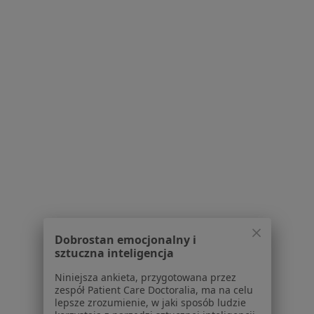
Centrum Medyczne iMed24
·
Więcej
Nefrologia, Radiologia, Interna
176 opinii
prof. Michała Życzkowskiego 29, Kraków
•
Mapa
Brak dostępnych specjalistów z wolnymi terminami w tym centrum medycznym.
Pokaż profil
Dobrostan emocjonalny i
sztuczna inteligencja
Niniejsza ankieta, przygotowana przez
zespół Patient Care Doctoralia, ma na celu
lepsze zrozumienie, w jaki sposób ludzie
Zielona Przychodnia