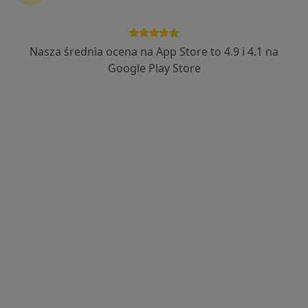
Nasza średnia ocena na App Store to 4.9 i 4.1 na
Bezpieczne płatności
Google Play Store
lek. Joanna Dolipska
·
Więcej
Nefrolog, Internista
9 opinii
Strzelców 11B, Kraków
•
Mapa
Centrum Medyczne RH5
Konsultacja nefrologiczna (kolejna wizyta)
250 zł
Specjalista nie oferuje umawiania online pod tym adresem.
Poproś o wizytę