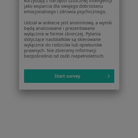
korzystają z narzędzi sztucznej inteligencji
·
Więcej
Nefrologia, Medycyna, Terapia
jako wsparcia dla swojego dobrostanu
emocjonalnego i zdrowia psychicznego.
Mogilska 120B/LU4, Kraków
•
Mapa
Udział w ankiecie jest anonimowy, a wyniki
Brak dostępnych specjalistów z wolnymi terminami w tym centrum medycznym.
będą analizowane i prezentowane
wyłącznie w formie zbiorczej. Pytania
Pokaż profil
dotyczące nastolatków są skierowane
wyłącznie do rodziców lub opiekunów
prawnych. Nie zbieramy informacji
bezpośrednio od osób niepełnoletnich.
Start survey
Bernadetta Halina Przepiórkowska-Hoyer
Nefrolog, Internista
Brodowicza 1/33, Kraków
•
Mapa
Prywatny Gabinet Lekarski