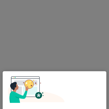
Pokaż profil
Bezpieczne płatności
Centrum Medyczne RH5
·
Więcej
Nefrologia, Diabetologia, Fizjoterapia
172 opinie
Strzelców 11B, Kraków
•
Mapa
Konsultacja nefrologiczna (kolejna wizyta)
250 zł
Pokaż więcej usług