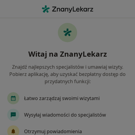
Me
Nefrolog • Prądnik Czerwony, Kraków, małopolskie
Filtry
Ubezpieczenie
Mapa
Nefrolodzy Kraków Prądnik Czerwony
Witaj na ZnanyLekarz
Jak działają wyniki wyszukiwania
Znajdź najlepszych specjalistów i umawiaj wizyty.
Pobierz aplikację, aby uzyskać bezpłatny dostęp do
Wybierz swoje ubezpieczenie
przydatnych funkcji:
Allianz
Łatwo zarządzaj swoimi wizytami
Wysyłaj wiadomości do specjalistów
Otrzymuj powiadomienia