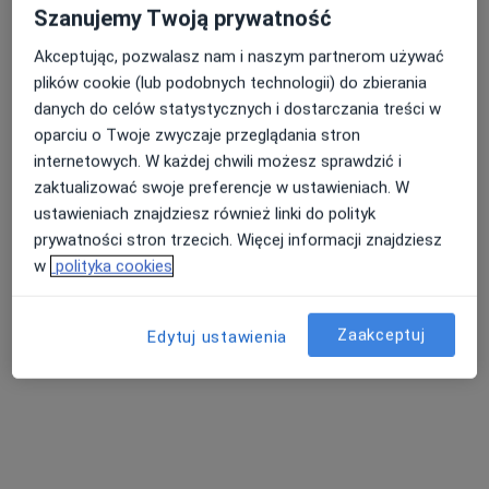
Szanujemy Twoją prywatność
lek. Joanna Dolipska
Akceptując, pozwalasz nam i naszym partnerom używać
nefrolog
plików cookie (lub podobnych technologii) do zbierania
Brak dostępnych specjalistów z wolnymi terminami w tym centrum medycznym.
danych do celów statystycznych i dostarczania treści w
oparciu o Twoje zwyczaje przeglądania stron
Pokaż profil
internetowych. W każdej chwili możesz sprawdzić i
zaktualizować swoje preferencje w ustawieniach. W
ustawieniach znajdziesz również linki do polityk
prywatności stron trzecich. Więcej informacji znajdziesz
w
polityka cookies
Zaakceptuj
Edytuj ustawienia
Monika Kraśnicka
·
Więcej
Nefrolog, Internista
35 opinii