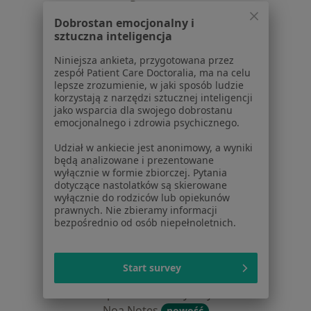
Partnerzy
Centrum prasowe
Dobrostan emocjonalny i
sztuczna inteligencja
Kontakt
Niniejsza ankieta, przygotowana przez
Dla pacjentów
zespół Patient Care Doctoralia, ma na celu
lepsze zrozumienie, w jaki sposób ludzie
Lekarze
korzystają z narzędzi sztucznej inteligencji
Placówki medyczne
jako wsparcia dla swojego dobrostanu
emocjonalnego i zdrowia psychicznego.
Pytania i odpowiedzi
Usługi i zabiegi
Udział w ankiecie jest anonimowy, a wyniki
Choroby
będą analizowane i prezentowane
wyłącznie w formie zbiorczej. Pytania
Pomoc
dotyczące nastolatków są skierowane
Aplikacje mobilne
wyłącznie do rodziców lub opiekunów
Blog dla pacjentów
prawnych. Nie zbieramy informacji
bezpośrednio od osób niepełnoletnich.
Dla profesjonalistów
Cennik
Start survey
Dla lekarzy
Dla placówek medycznych
Noa Notes
nowość