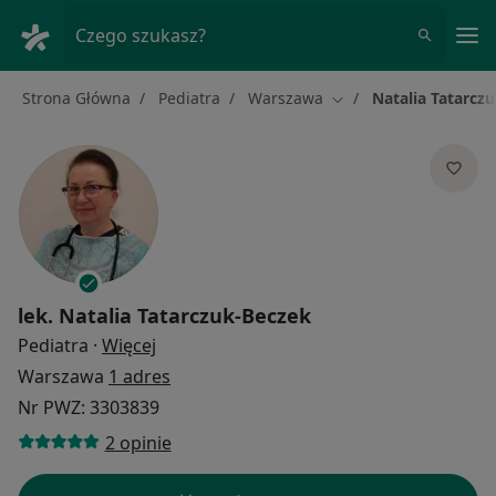
Me
Czego szukasz?
Strona Główna
Pediatra
Warszawa
Natalia Tatarcz
Zmień miasto
lek.
Natalia Tatarczuk-Beczek
O specjalizacjach
Pediatra
·
Więcej
Warszawa
1 adres
Nr PWZ: 3303839
2 opinie