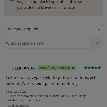
więcej o opiniach i sposobie obliczania
Dowiedz się więce
gwiazdek na
Dowiedz się więcej
Szukaj w opiniach
OLEKSANDR
Weryfikacja wizyty
O
Lekarz nas przyjął, była to jedna z najlepszych
wizyt w Warszawie, jakie pamiętamy.
5 czerwca 2026
•
Centrum Medyczne enel-med - Oddział Ursus
•
konsultacja
pediatryczna (dzieci chore)
w opinii użytkownika OLEKSANDR
•
zgłoś nadużycie