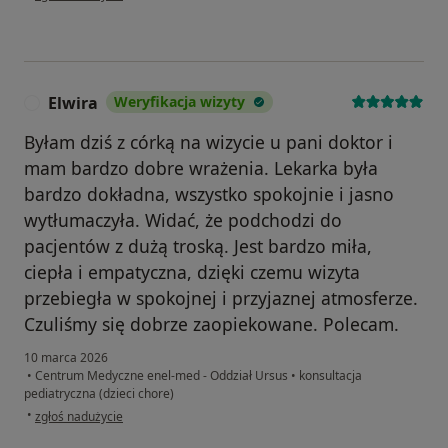
Elwira
Weryfikacja wizyty
E
Byłam dziś z córką na wizycie u pani doktor i
mam bardzo dobre wrażenia. Lekarka była
bardzo dokładna, wszystko spokojnie i jasno
wytłumaczyła. Widać, że podchodzi do
pacjentów z dużą troską. Jest bardzo miła,
ciepła i empatyczna, dzięki czemu wizyta
przebiegła w spokojnej i przyjaznej atmosferze.
Czuliśmy się dobrze zaopiekowane. Polecam.
10 marca 2026
•
Centrum Medyczne enel-med - Oddział Ursus
•
konsultacja
pediatryczna (dzieci chore)
w opinii użytkownika Elwira
•
zgłoś nadużycie