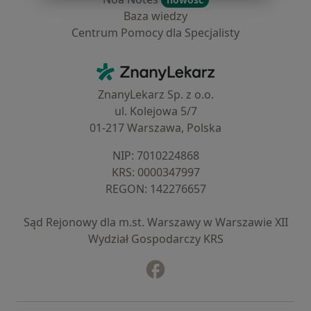
Baza wiedzy
Centrum Pomocy dla Specjalisty
Kontakt
ZnanyLekarz - Strona główna
ZnanyLekarz Sp. z o.o.
ul. Kolejowa 5/7
01-217 Warszawa, Polska
NIP: ⁠7010224868
KRS: ⁠0000347997
REGON: ⁠142276657
Sąd Rejonowy dla m.st. Warszawy w Warszawie XII
Wydział Gospodarczy KRS
Facebook
otwiera się w nowej karcie