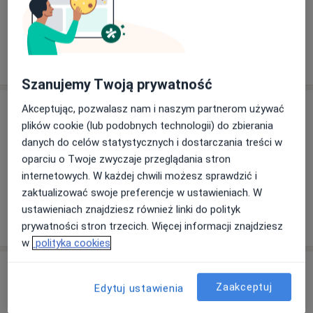
Stacjonarne
Zobacz lokalizacje (1)
Pokaż więcej
o doświadczeniu
Szanujemy Twoją prywatność
Usługi i ceny
Akceptując, pozwalasz nam i naszym partnerom używać
plików cookie (lub podobnych technologii) do zbierania
Konsultacja pediatryczna (dzieci
danych do celów statystycznych i dostarczania treści w
chore)
Umów wizytę
oparciu o Twoje zwyczaje przeglądania stron
270 zł
Szczegóły
internetowych. W każdej chwili możesz sprawdzić i
zaktualizować swoje preferencje w ustawieniach. W
ustawieniach znajdziesz również linki do polityk
W jaki sposób ustalane są ceny?
prywatności stron trzecich. Więcej informacji znajdziesz
w
polityka cookies
Adres
Zaakceptuj
Edytuj ustawienia
Centrum Medyczne enel-med - Oddział