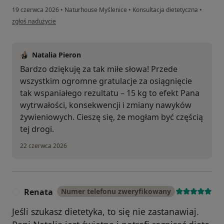
19 czerwca 2026
•
Naturhouse Myślenice
•
Konsultacja dietetyczna
•
w opinii użytkownika Paweł
zgłoś nadużycie
Natalia Pieron
Bardzo dziękuję za tak miłe słowa! Przede
wszystkim ogromne gratulacje za osiągnięcie
tak wspaniałego rezultatu – 15 kg to efekt Pana
wytrwałości, konsekwencji i zmiany nawyków
żywieniowych. Cieszę się, że mogłam być częścią
tej drogi.
22 czerwca 2026
Renata
Numer telefonu zweryfikowany
R
Jeśli szukasz dietetyka, to się nie zastanawiaj.