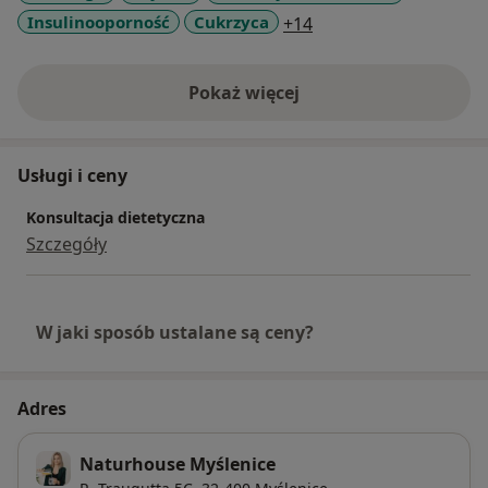
a11y_sr_more_diseas
Insulinooporność
Cukrzyca
+14
Pokaż więcej
o doświadczeniu
Usługi i ceny
Konsultacja dietetyczna
Szczegóły
W jaki sposób ustalane są ceny?
Adres
Naturhouse Myślenice