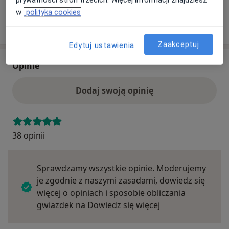
w
polityka cookies
Szukaj specjalistów według ubezpieczenia
Zaakceptuj
Edytuj ustawienia
Opinie
Dodaj swoją opinię
38 opinii
Sprawdzamy wszystkie opinie. Moderujemy
je zgodnie z naszymi zasadami, dowiedz się
więcej o opiniach i sposobie obliczania
Dowiedz się więce
gwiazdek na
Dowiedz się więcej