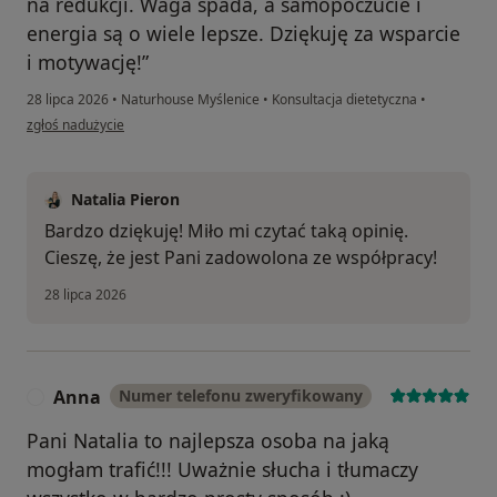
na redukcji. Waga spada, a samopoczucie i
energia są o wiele lepsze. Dziękuję za wsparcie
i motywację!”
28 lipca 2026
•
Naturhouse Myślenice
•
Konsultacja dietetyczna
•
w opinii użytkownika Nikoletta
zgłoś nadużycie
Natalia Pieron
Bardzo dziękuję! Miło mi czytać taką opinię.
Cieszę, że jest Pani zadowolona ze współpracy!
28 lipca 2026
Anna
Numer telefonu zweryfikowany
A
Pani Natalia to najlepsza osoba na jaką
mogłam trafić!!! Uważnie słucha i tłumaczy