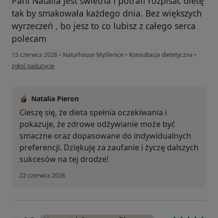
Pani Natalia jest świetna i potrafi rozpisać dietę
tak by smakowała każdego dnia. Bez większych
wyrzeczeń , bo jesz to co lubisz z całego serca
polecam
15 czerwca 2026
•
Naturhouse Myślenice
•
Konsultacja dietetyczna
•
w opinii użytkownika Renata
zgłoś nadużycie
Natalia Pieron
Cieszę się, że dieta spełnia oczekiwania i
pokazuje, że zdrowe odżywianie może być
smaczne oraz dopasowane do indywidualnych
preferencji. Dziękuję za zaufanie i życzę dalszych
sukcesów na tej drodze!
22 czerwca 2026