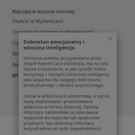
Więcej w kategorii: W pobliżu Myślenic
Najczęście leczone choroby
Otyłość w Myślenicach
Choroba Hashimoto w Myślenicach
Dobrostan emocjonalny i
Cukrzyca w Myślenicach
sztuczna inteligencja
Niedoczynność tarczycy w Myślenicach
Niniejsza ankieta, przygotowana przez
zespół Patient Care Doctoralia, ma na celu
Nadwaga w Myślenicach
lepsze zrozumienie, w jaki sposób ludzie
korzystają z narzędzi sztucznej inteligencji
Więcej (15)
jako wsparcia dla swojego dobrostanu
Więcej w kategorii: Najczęście leczone chorob
emocjonalnego i zdrowia psychicznego.
Udział w ankiecie jest anonimowy, a wyniki
będą analizowane i prezentowane
wyłącznie w formie zbiorczej. Pytania
dotyczące nastolatków są skierowane
wyłącznie do rodziców lub opiekunów
Serwis
prawnych. Nie zbieramy informacji
bezpośrednio od osób niepełnoletnich.
Regulamin