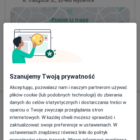
R. Traugutta 5C,
32-400
Myślenice
Powiększ mapę
otwiera się w nowej karcie
Dostępność
W tym gabinecie nie można umawiać wizyt przez
internet
Co mam zrobić w tej sytuacji?
Szanujemy Twoją prywatność
Pokaż więcej
o adresie
Akceptując, pozwalasz nam i naszym partnerom używać
plików cookie (lub podobnych technologii) do zbierania
Ubezpieczenia - brak akceptowanych
danych do celów statystycznych i dostarczania treści w
oparciu o Twoje zwyczaje przeglądania stron
Ten specjalista przyjmuje wyłącznie pacjentów
internetowych. W każdej chwili możesz sprawdzić i
prywatnych. Możesz opłacić wizytę samodzielnie lub
zaktualizować swoje preferencje w ustawieniach. W
znaleźć innego specjalistę, który akceptuje Twoje
ustawieniach znajdziesz również linki do polityk
ubezpieczenie.
prywatności stron trzecich. Więcej informacji znajdziesz