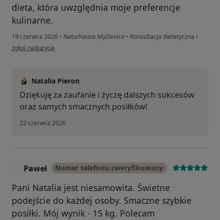
dieta, która uwzględnia moje preferencje
kulinarne.
19 czerwca 2026
•
Naturhouse Myślenice
•
Konsultacja dietetyczna
•
w opinii użytkownika Justyna
zgłoś nadużycie
Natalia Pieron
Dziękuję za zaufanie i życzę dalszych sukcesów
oraz samych smacznych posiłków!
22 czerwca 2026
Paweł
Numer telefonu zweryfikowany
P
Pani Natalia jest niesamowita. Świetne
podejście do każdej osoby. Smaczne szybkie
posiłki. Mój wynik - 15 kg. Polecam