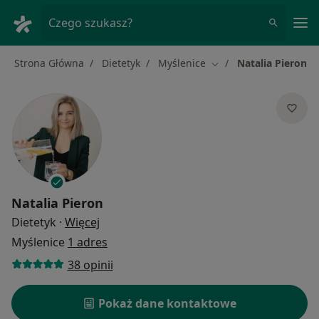
Me
Czego szukasz?
Strona Główna
Dietetyk
Myślenice
Natalia Pieron
Zmień miasto
Natalia Pieron
O specjalizacjach
Dietetyk
·
Więcej
Myślenice
1 adres
38 opinii
Pokaż dane kontaktowe