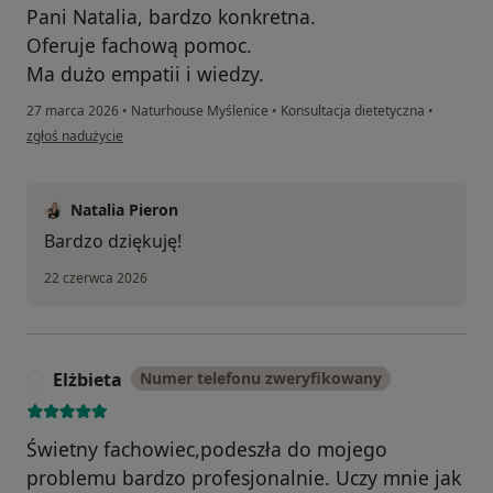
Pani Natalia, bardzo konkretna.
Oferuje fachową pomoc.
Ma dużo empatii i wiedzy.
27 marca 2026
•
Naturhouse Myślenice
•
Konsultacja dietetyczna
•
w opinii użytkownika Angelika
zgłoś nadużycie
Natalia Pieron
Bardzo dziękuję!
22 czerwca 2026
Elżbieta
Numer telefonu zweryfikowany
E
Świetny fachowiec,podeszła do mojego
problemu bardzo profesjonalnie. Uczy mnie jak