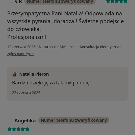
S.B
Numer telefonu zweryfikowany
S
Przesympatyczna Pani Natalia! Odpowiada na
wszystkie pytania, doradza ! Świetne podejście
do człowieka.
Profesjonalizm!
13 czerwca 2026
•
Naturhouse Myślenice
•
Konsultacja dietetyczna
•
w opinii użytkownika S.B
zgłoś nadużycie
Natalia Pieron
Bardzo dziękuję za tak miłą opinię!
22 czerwca 2026
Angelika
Numer telefonu zweryfikowany
A