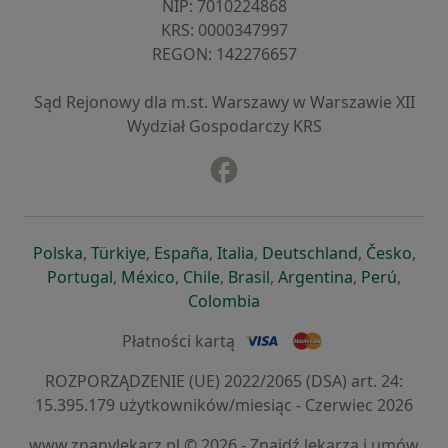
NIP: ⁠7010224868
KRS: ⁠0000347997
REGON: ⁠142276657
Sąd Rejonowy dla m.st. Warszawy w Warszawie XII
Wydział Gospodarczy KRS
Facebook
otwiera się w nowej karcie
otwiera się w nowej karcie
otwiera się w nowej karcie
otwiera się w nowej karcie
otwiera się w nowej karci
otwiera się
otwi
Polska
,
Türkiye
,
España
,
Italia
,
Deutschland
,
Česko
,
otwiera się w nowej karcie
otwiera się w nowej karcie
otwiera się w nowej karcie
otwiera się w nowej kar
otwiera się 
otwier
Portugal
,
México
,
Chile
,
Brasil
,
Argentina
,
Perú
,
otwiera się w nowej karc
Colombia
Płatności kartą
ROZPORZĄDZENIE (UE) 2022/2065 (DSA) art. 24:
15.395.179 użytkowników/miesiąc - Czerwiec 2026
www.znanylekarz.pl © 2026 - Znajdź lekarza i umów