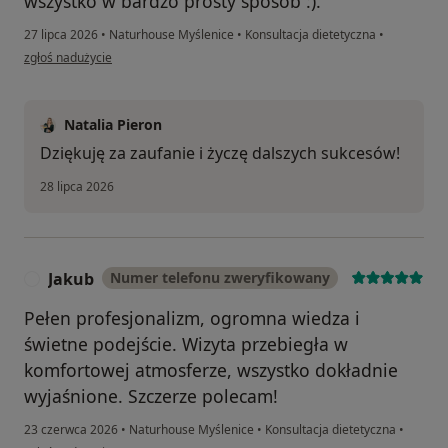
wszystko w bardzo prosty sposób :).
27 lipca 2026
•
Naturhouse Myślenice
•
Konsultacja dietetyczna
•
w opinii użytkownika Anna
zgłoś nadużycie
Natalia Pieron
Dziękuję za zaufanie i życzę dalszych sukcesów!
28 lipca 2026
Jakub
Numer telefonu zweryfikowany
J
Pełen profesjonalizm, ogromna wiedza i
świetne podejście. Wizyta przebiegła w
komfortowej atmosferze, wszystko dokładnie
wyjaśnione. Szczerze polecam!
23 czerwca 2026
•
Naturhouse Myślenice
•
Konsultacja dietetyczna
•
w opinii użytkownika Jakub