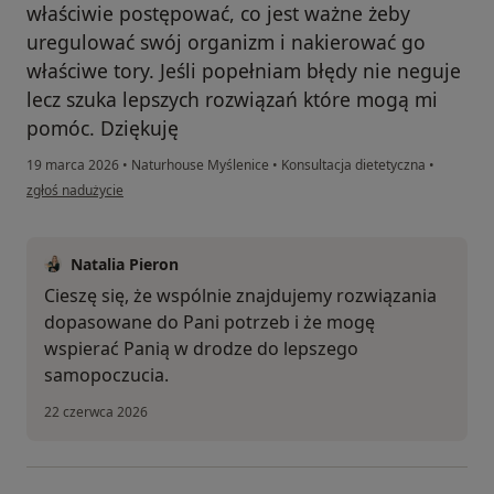
właściwie postępować, co jest ważne żeby
uregulować swój organizm i nakierować go
właściwe tory. Jeśli popełniam błędy nie neguje
lecz szuka lepszych rozwiązań które mogą mi
pomóc. Dziękuję
19 marca 2026
•
Naturhouse Myślenice
•
Konsultacja dietetyczna
•
w opinii użytkownika Elżbieta
zgłoś nadużycie
Natalia Pieron
Cieszę się, że wspólnie znajdujemy rozwiązania
dopasowane do Pani potrzeb i że mogę
wspierać Panią w drodze do lepszego
samopoczucia.
22 czerwca 2026