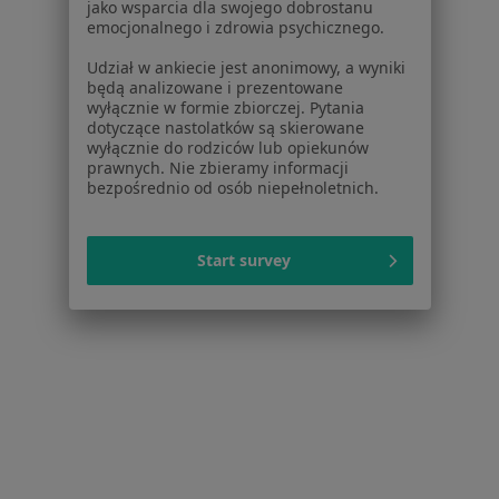
jako wsparcia dla swojego dobrostanu
emocjonalnego i zdrowia psychicznego.
Lekarze
Placówki medyczne
Udział w ankiecie jest anonimowy, a wyniki
Pytania i odpowiedzi
będą analizowane i prezentowane
wyłącznie w formie zbiorczej. Pytania
Usługi i zabiegi
dotyczące nastolatków są skierowane
Choroby
wyłącznie do rodziców lub opiekunów
Pomoc
prawnych. Nie zbieramy informacji
bezpośrednio od osób niepełnoletnich.
Aplikacje mobilne
Blog dla pacjentów
Start survey
Dla profesjonalistów
Cennik
Dla lekarzy
Dla placówek medycznych
Noa Notes
nowość
Baza wiedzy
Centrum Pomocy dla Specjalisty
Kontakt
ZnanyLekarz - Strona główna