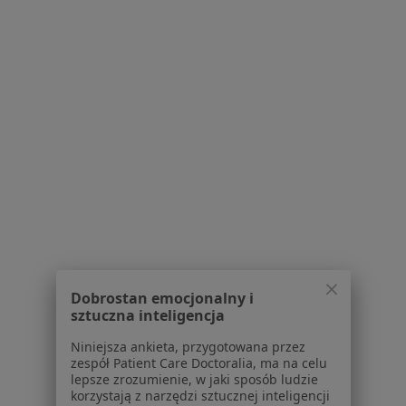
Serwis
Regulamin
Polityka prywatności pacjentów
Polityka prywatności profesjonalistów
Polityka prywatności dla profesjonalistów, których
dane pozyskaliśmy samodzielnie
Polityka cookies
Jak działają wyniki wyszukiwania
Dostępność
O nas
Dobrostan emocjonalny i
Praca
Rekrutujemy!
sztuczna inteligencja
Partnerzy
Centrum prasowe
Niniejsza ankieta, przygotowana przez
zespół Patient Care Doctoralia, ma na celu
Kontakt
lepsze zrozumienie, w jaki sposób ludzie
korzystają z narzędzi sztucznej inteligencji
Dla pacjentów