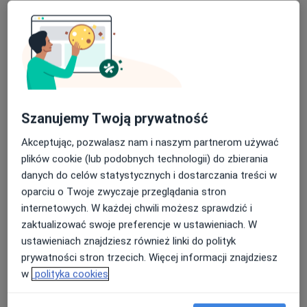
Kardiologicznej. Doświadczenie zawodowe zdobywała
także pracując w Oddziale Pediatrii i Neonatologii
Główne obszary pomocy
Szpitala Tucholskiego. Od wielu lat udziela porad
Stulejka
Choroby układu pokarmowego
Grypa
ambulatoryjnych w zakresie pediatrii dbając o
Zapalenie oskrzeli
Infekcje dróg oddechowych
holistyczne podejście do pacjenta.
a11y_sr_more_diseases
+18
Pacjenci których przyjmuję
Szanujemy Twoją prywatność
Dzieci
Akceptując, pozwalasz nam i naszym partnerom używać
plików cookie (lub podobnych technologii) do zbierania
Pokaż więcej
o doświadczeniu
danych do celów statystycznych i dostarczania treści w
oparciu o Twoje zwyczaje przeglądania stron
internetowych. W każdej chwili możesz sprawdzić i
Usługi i ceny
zaktualizować swoje preferencje w ustawieniach. W
ustawieniach znajdziesz również linki do polityk
Konsultacja pediatryczna
prywatności stron trzecich. Więcej informacji znajdziesz
160 zł
Szczegóły
w
polityka cookies
Konsultacja online