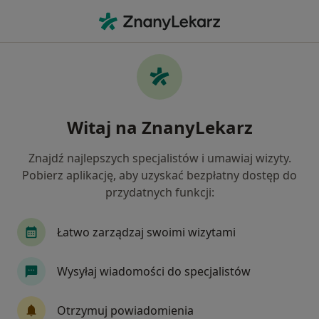
Me
Czego szukasz?
Strona Główna
Pediatra
Monika Konwińska
Witaj na ZnanyLekarz
Znajdź najlepszych specjalistów i umawiaj wizyty.
Pobierz aplikację, aby uzyskać bezpłatny dostęp do
przydatnych funkcji:
lek.
Monika Konwińska
O specjalizacjach
Pediatra
·
Więcej
Łatwo zarządzaj swoimi wizytami
Nr PWZ: 2546431
5 opinii
Wysyłaj wiadomości do specjalistów
Pokaż dane kontaktowe
Otrzymuj powiadomienia