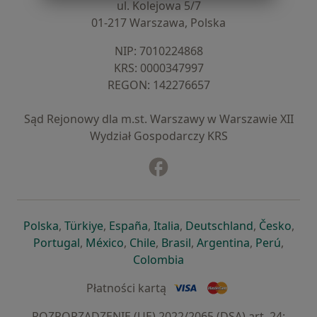
ul. Kolejowa 5/7
01-217 Warszawa, Polska
NIP: ⁠7010224868
KRS: ⁠0000347997
REGON: ⁠142276657
Sąd Rejonowy dla m.st. Warszawy w Warszawie XII
Wydział Gospodarczy KRS
Facebook
otwiera się w nowej karcie
otwiera się w nowej karcie
otwiera się w nowej karcie
otwiera się w nowej karcie
otwiera się w nowej karci
otwiera się
otwi
Polska
,
Türkiye
,
España
,
Italia
,
Deutschland
,
Česko
,
otwiera się w nowej karcie
otwiera się w nowej karcie
otwiera się w nowej karcie
otwiera się w nowej kar
otwiera się 
otwier
Portugal
,
México
,
Chile
,
Brasil
,
Argentina
,
Perú
,
otwiera się w nowej karc
Colombia
Płatności kartą
ROZPORZĄDZENIE (UE) 2022/2065 (DSA) art. 24: