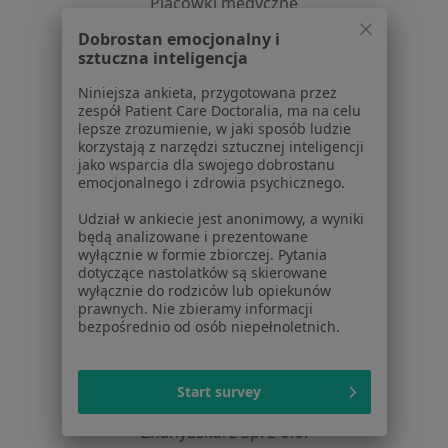
Placówki medyczne
Pytania i odpowiedzi
Dobrostan emocjonalny i
Usługi i zabiegi
sztuczna inteligencja
Choroby
Niniejsza ankieta, przygotowana przez
Pomoc
zespół Patient Care Doctoralia, ma na celu
Aplikacje mobilne
lepsze zrozumienie, w jaki sposób ludzie
Blog dla pacjentów
korzystają z narzędzi sztucznej inteligencji
jako wsparcia dla swojego dobrostanu
emocjonalnego i zdrowia psychicznego.
Dla profesjonalistów
Udział w ankiecie jest anonimowy, a wyniki
Cennik
będą analizowane i prezentowane
Dla lekarzy
wyłącznie w formie zbiorczej. Pytania
Dla placówek medycznych
dotyczące nastolatków są skierowane
wyłącznie do rodziców lub opiekunów
Noa Notes
nowość
prawnych. Nie zbieramy informacji
Baza wiedzy
bezpośrednio od osób niepełnoletnich.
Centrum Pomocy dla Specjalisty
Kontakt
Start survey
ZnanyLekarz - Strona główna
ZnanyLekarz Sp. z o.o.