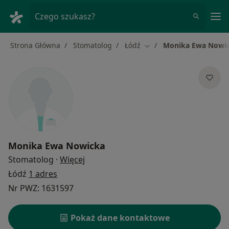
Me
Czego szukasz?
Strona Główna
Stomatolog
Łódź
Monika Ewa Nowi
Zmień miasto
Monika Ewa Nowicka
O specjalizacjach
Stomatolog
·
Więcej
Łódź
1 adres
Nr PWZ: 1631597
Pokaż dane kontaktowe