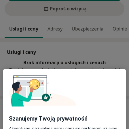
Poproś o wizytę
Usługi i ceny
Adresy
Ubezpieczenia
Opinie
Usługi i ceny
Brak informacji o usługach i cenach
Ten lekarz nie dodał jeszcze informacji o usługach i
cenach.
Adres
Szanujemy Twoją prywatność
Centrum Medyczne SWISS MEDICUS
Franciszkańska 104/112,
Bałuty
, 91-845
Łódź
Akceptując, pozwalasz nam i naszym partnerom używać