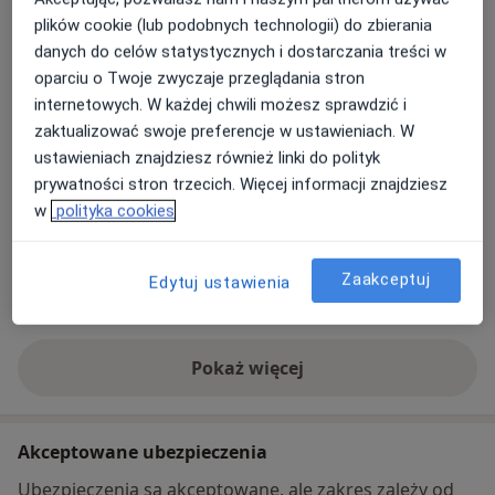
plików cookie (lub podobnych technologii) do zbierania
danych do celów statystycznych i dostarczania treści w
Powiększ mapę
otwiera się w nowej karcie
oparciu o Twoje zwyczaje przeglądania stron
internetowych. W każdej chwili możesz sprawdzić i
Dostępność
W tym gabinecie nie można umawiać wizyt przez
zaktualizować swoje preferencje w ustawieniach. W
internet
ustawieniach znajdziesz również linki do polityk
prywatności stron trzecich. Więcej informacji znajdziesz
Co mam zrobić w tej sytuacji?
w
polityka cookies
Metody płatności (wizyty prywatne)
Zaakceptuj
Ubezpieczenia akceptowane pod tym adresem
Edytuj ustawienia
Szczegóły
Pokaż więcej
o adresie
Akceptowane ubezpieczenia
Ubezpieczenia są akceptowane, ale zakres zależy od