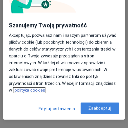
Szanujemy Twoją prywatność
Akceptując, pozwalasz nam i naszym partnerom używać
plików cookie (lub podobnych technologii) do zbierania
danych do celów statystycznych i dostarczania treści w
oparciu o Twoje zwyczaje przeglądania stron
lek. dent. Kamil Motylewski
internetowych. W każdej chwili możesz sprawdzić i
·
Więcej
zaktualizować swoje preferencje w ustawieniach. W
Stomatolog
ustawieniach znajdziesz również linki do polityk
383 opinie
prywatności stron trzecich. Więcej informacji znajdziesz
Adres 1
Adres 2
w
polityka cookies
Generała Walerego Wróblewskiego 108/3, Łódź
•
Mapa
Zaakceptuj
Edytuj ustawienia
Glam Dentica Wróblewskiego
Konsultacja stomatologiczna
200 zł