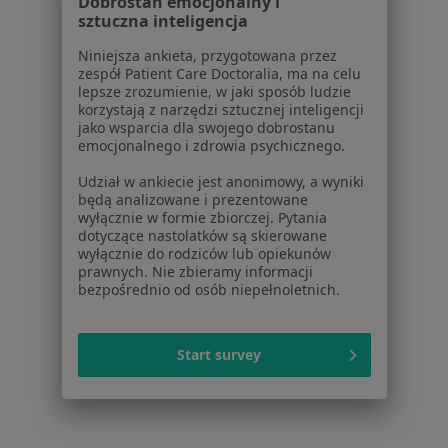
Dobrostan emocjonalny i
sztuczna inteligencja
1
2
3
4
5
...
31
Niniejsza ankieta, przygotowana przez
zespół Patient Care Doctoralia, ma na celu
Powiązane wyszukiwania
lepsze zrozumienie, w jaki sposób ludzie
korzystają z narzędzi sztucznej inteligencji
Inne dzielnice w Łodzi
jako wsparcia dla swojego dobrostanu
emocjonalnego i zdrowia psychicznego.
Stomatolodzy Bałuty
Udział w ankiecie jest anonimowy, a wyniki
Stomatolodzy Śródmieście
będą analizowane i prezentowane
wyłącznie w formie zbiorczej. Pytania
Stomatolodzy Widzew
dotyczące nastolatków są skierowane
wyłącznie do rodziców lub opiekunów
Stomatolodzy Polesie
prawnych. Nie zbieramy informacji
bezpośrednio od osób niepełnoletnich.
Stomatolodzy Górna
Więcej (2)
Więcej w kategorii: Inne dzielnice w Łodzi
Start survey
Stomatolodzy Łódź Praga-Południe