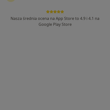
Nasza średnia ocena na App Store to 4.9 i 4.1 na
Bezpieczne płatności
Google Play Store
dr n. med. Piotr Knytel
·
Więcej
Stomatolog
26 opinii
Znaczne doświadczenie w protetyce
stomatologicznej
Doktorat z protetyki stomatologicznej 2020
Pacjenci doceniają mnie za empatię i dokładnośc.
Niska 11/15, Łódź
•
Mapa
SDS
Konsultacja stomatologiczna
200 zł
Specjalista nie oferuje umawiania online pod tym adresem.