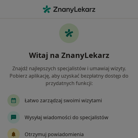
Me
Stomatolog • Praga-Południe, Łódź, łódzkie
Filtry
Ubezpieczenie
Mapa
Stomatolodzy Łódź Praga-Południe
Witaj na ZnanyLekarz
Jak działają wyniki wyszukiwania
Znajdź najlepszych specjalistów i umawiaj wizyty.
Pobierz aplikację, aby uzyskać bezpłatny dostęp do
Wybierz swoje ubezpieczenie
przydatnych funkcji:
NFZ
Allianz
Medicover
Łatwo zarządzaj swoimi wizytami
Wysyłaj wiadomości do specjalistów
Otrzymuj powiadomienia