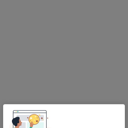
lek. dent. Dorota Paryło-Tomasik
·
Więcej
Stomatolog
266 opinii
Przędzalniana 36, Łódź
•
Mapa
Say Smile Stomatologia
Konsultacja stomatologiczna
od 250 zł
Specjalista nie oferuje umawiania online pod tym adresem.
Poproś o wizytę