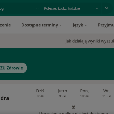
acja, badanie lub nazwisko
miasto lub dzielnica
zenie
Dostępne terminy
Język
Przyjmu
Jak działają wyniki wysz
ZU Zdrowie
Dziś
Jutro
Pon,
Wt,
8 Sie
9 Sie
10 Sie
11 Sie
ndra
Umawianie online nie jest dostępne