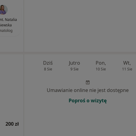
nt. Natalia
niewska
matolog
Dziś
Jutro
Pon,
Wt,
8 Sie
9 Sie
10 Sie
11 Sie
Umawianie online nie jest dostępne
Poproś o wizytę
200 zł