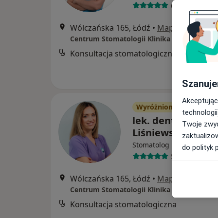
63 opinie
Wólczańska 165, Łódź
•
Mapa
Centrum Stomatologii Klinika Uśmiechu
Konsultacja stomatologiczna
Szanuje
Akceptując
Wyróżniony
technologii
lek. dent. Natalia
Twoje zwyc
Liśniewska
zaktualizo
·
Więcej
Stomatolog
do polityk 
55 opinii
Wólczańska 165, Łódź
•
Mapa
Centrum Stomatologii Klinika Uśmiechu
Konsultacja stomatologiczna