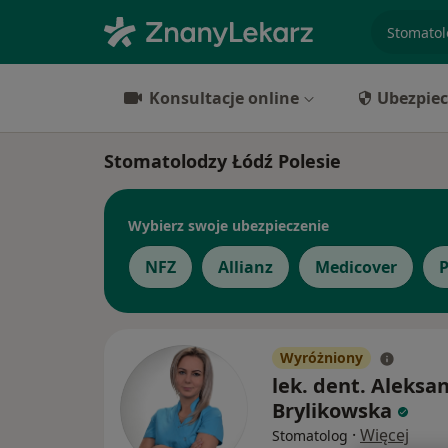
specjaliz
Konsultacje online
Ubezpiec
Stomatolodzy Łódź Polesie
Wybierz swoje ubezpieczenie
NFZ
Allianz
Medicover
P
Wyróżniony
lek. dent. Aleksa
Brylikowska
·
Więcej
Stomatolog