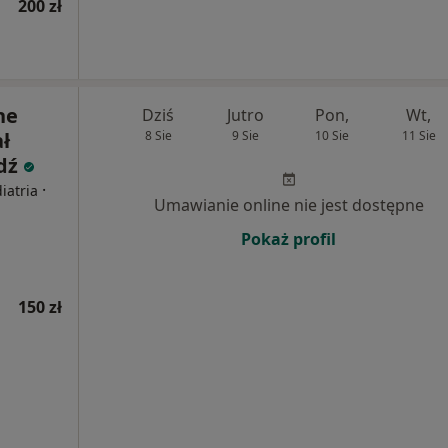
200 zł
ne
Dziś
Jutro
Pon,
Wt,
ł
8 Sie
9 Sie
10 Sie
11 Sie
ódź
·
iatria
Umawianie online nie jest dostępne
Pokaż profil
150 zł