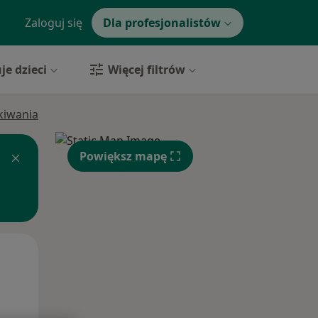
Zaloguj się
Dla profesjonalistów
je dzieci
Więcej filtrów
ukiwania
Powiększ mapę
Śr,
Czw,
Pt,
12 Sie
13 Sie
14 Sie