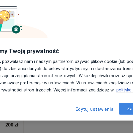
Poproś o wizytę
od 200 zł
my Twoją prywatność
, pozwalasz nam i naszym partnerom używać plików cookie (lub p
Dziś
Jutro
Pon,
Wt,
) do zbierania danych do celów statystycznych i dostarczania treśc
8 Sie
9 Sie
10 Sie
11 Sie
zaje przeglądania stron internetowych. W każdej chwili możesz spr
wać swoje preferencje w ustawieniach. W ustawieniach znajdziesz ró
prywatności stron trzecich. Więcej informacji znajdziesz w
polityka
Umawianie online nie jest dostępne
Poproś o wizytę
Za
Edytuj ustawienia
200 zł