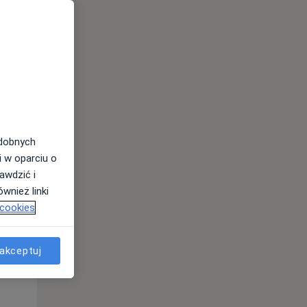
odobnych
Śr,
Czw,
Pt,
i w oparciu o
12 Sie
13 Sie
14 Sie
awdzić i
wnież linki
 cookies
akceptuj