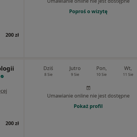
Umawianie online nie jest dostępne
Poproś o wizytę
200 zł
logii
Dziś
Jutro
Pon,
Wt,
u
8 Sie
9 Sie
10 Sie
11 Sie
cej
Umawianie online nie jest dostępne
Pokaż profil
200 zł