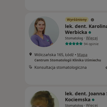
Wyróżniony
lek. dent. Karolin
Werbicka
·
Więcej
Stomatolog
94 opinie
Wólczańska 165, Łódź
•
Mapa
Centrum Stomatologii Klinika Uśmiechu
Konsultacja stomatologiczna
lek. dent. Joanna
Kociemska
·
Więcej
Stomatolog