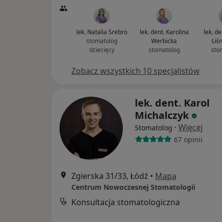
lek. Natalia Srebro
lek. dent. Karolina
lek. de
stomatolog
Werbicka
Liś
dziecięcy
stomatolog
sto
Zobacz wszystkich 10 specjalistów
lek. dent. Karol
Michalczyk
·
Więcej
Stomatolog
67 opinii
Zgierska 31/33, Łódź
•
Mapa
Centrum Nowoczesnej Stomatologii
Konsultacja stomatologiczna