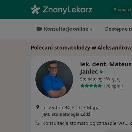
specjaliz
Konsultacje online
Dostępne t
Polecani stomatolodzy w Aleksandrow
lek. dent. Mateus
Janiec
·
Więcej
Stomatolog
176 opinii
ul. Złotno 34, Łódź
•
Mapa
JMC Stomatologia Łódź
Konsultacja stomatologiczna (pierwsza wizyta)