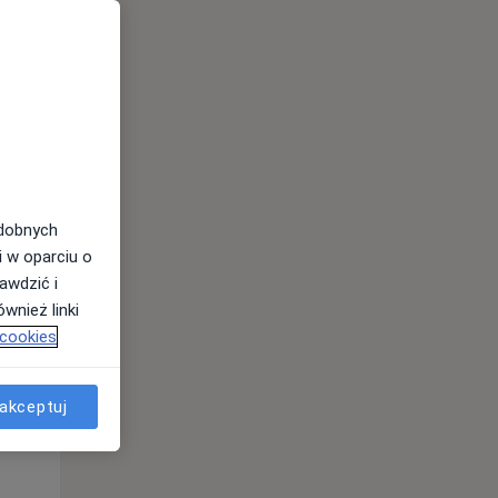
Pon,
Wt,
Śr,
10 Sie
11 Sie
12 Sie
odobnych
i w oparciu o
awdzić i
wnież linki
 cookies
akceptuj
Pon,
Wt,
Śr,
10 Sie
11 Sie
12 Sie