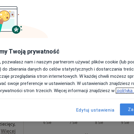
Dziś
Jutro
Sob,
Ndz,
6 Sie
7 Sie
8 Sie
9 Sie
Umawianie online nie jest dostępne
my Twoją prywatność
Poproś o wizytę
, pozwalasz nam i naszym partnerom używać plików cookie (lub p
) do zbierania danych do celów statystycznych i dostarczania treśc
zaje przeglądania stron internetowych. W każdej chwili możesz spr
od 200 zł
wać swoje preferencje w ustawieniach. W ustawieniach znajdziesz ró
prywatności stron trzecich. Więcej informacji znajdziesz w
polityka
Za
Edytuj ustawienia
ka
Dziś
Jutro
Sob,
Ndz,
6 Sie
7 Sie
8 Sie
9 Sie
iecięcy,
·
Więcej