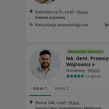
Szermiercza 51, Łódź
•
Mapa
Gabinet prywatny
Konsultacja stomatologiczna
B
Bezpieczne płatności
lek. dent. Przem
Wójtowicz
·
Więcej
Stomatolog
93 opinie
Adres 1
Adres 2
Złotno 24A, Łódź
•
Mapa
Sonrisa Clinic Stomatologia i Medycyna