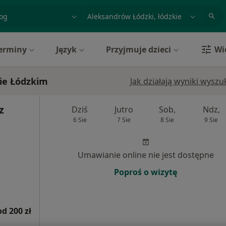
acja, badanie lub nazwisko
miasto lub dzielnica
erminy
Język
Przyjmuje dzieci
Wi
ie Łódzkim
Jak działają wyniki wysz
z
Dziś
Jutro
Sob,
Ndz,
6 Sie
7 Sie
8 Sie
9 Sie
Umawianie online nie jest dostępne
Poproś o wizytę
od 200 zł