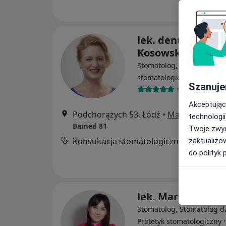
lek. dent. Beata
Kosowska
Stomatolog, Chirurg
·
Więcej
stomatologiczny
Szanuje
90 opinii
Akceptując
Podchorążych 53, Łódź
•
Mapa
technologii
Bamed 81
Twoje zwyc
Konsultacja stomatologiczna
zaktualizo
do polityk 
lek. Marta Małec
Stomatolog, Stomatolog dz
Protetyk stomatologiczny