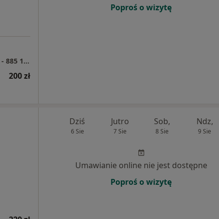
Poproś o wizytę
MedExpert Centrum Medyczne Łagiewnicka - 885 110 196
200 zł
Dziś
Jutro
Sob,
Ndz,
6 Sie
7 Sie
8 Sie
9 Sie
Umawianie online nie jest dostępne
Poproś o wizytę