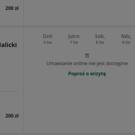
200 zł
Dziś
Jutro
Sob,
Ndz,
6 Sie
7 Sie
8 Sie
9 Sie
alicki
Umawianie online nie jest dostępne
Poproś o wizytę
200 zł