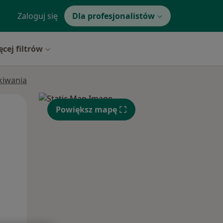
Zaloguj się
Dla profesjonalistów
ęcej filtrów
ukiwania
Pon,
Wt,
Śr,
Powiększ mapę
10 Sie
11 Sie
12 Sie