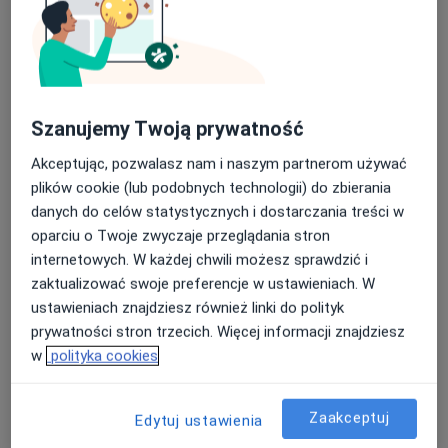
Szanujemy Twoją prywatność
lek. dent. Kamil Motylewski
Akceptując, pozwalasz nam i naszym partnerom używać
·
Więcej
Stomatolog
plików cookie (lub podobnych technologii) do zbierania
383 opinie
danych do celów statystycznych i dostarczania treści w
oparciu o Twoje zwyczaje przeglądania stron
Adres 1
Adres 2
internetowych. W każdej chwili możesz sprawdzić i
zaktualizować swoje preferencje w ustawieniach. W
Generała Walerego Wróblewskiego 108/3, Łódź
•
Mapa
ustawieniach znajdziesz również linki do polityk
Glam Dentica Wróblewskiego
prywatności stron trzecich. Więcej informacji znajdziesz
Chirurgia stomatologiczna
od 350 zł
w
polityka cookies
Specjalista nie oferuje umawiania online pod tym adresem.
Zaakceptuj
Edytuj ustawienia
Poproś o wizytę