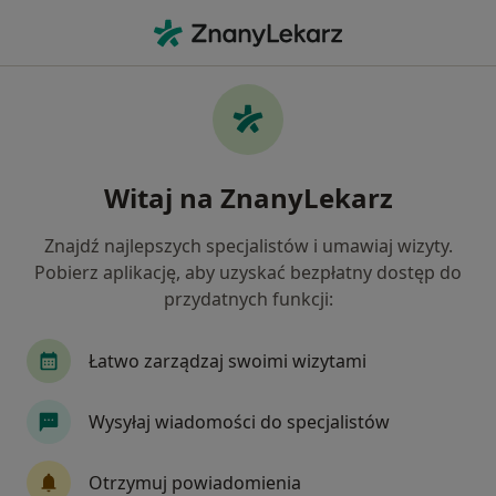
Me
Kamień Nazębny • Łódź, łódzkie
Filtry
• 1
Ubezpieczenie
Map
Kamień nazębny specjaliści w Łodzi
Witaj na ZnanyLekarz
Jak działają wyniki wyszukiwania
Znajdź najlepszych specjalistów i umawiaj wizyty.
Pobierz aplikację, aby uzyskać bezpłatny dostęp do
Jakiego specjalisty szukasz?
przydatnych funkcji:
Stomatolog
Chirurg stomatologiczny
Pro
Łatwo zarządzaj swoimi wizytami
Wysyłaj wiadomości do specjalistów
Otrzymuj powiadomienia