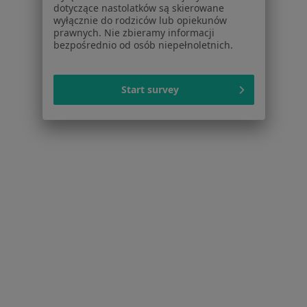
Próchnica w Łodzi
dotyczące nastolatków są skierowane
wyłącznie do rodziców lub opiekunów
Choroby miazgi w Łodzi
prawnych. Nie zbieramy informacji
bezpośrednio od osób niepełnoletnich.
Nadwrażliwość zębów w Łodzi
Przebarwienia zębów w Łodzi
Start survey
Więcej (15)
Więcej w kategorii: Schorzenia w Łodzi
Kamień Nazębny Specjaliści W Łodzi
Serwis
Regulamin
Polityka prywatności pacjentów