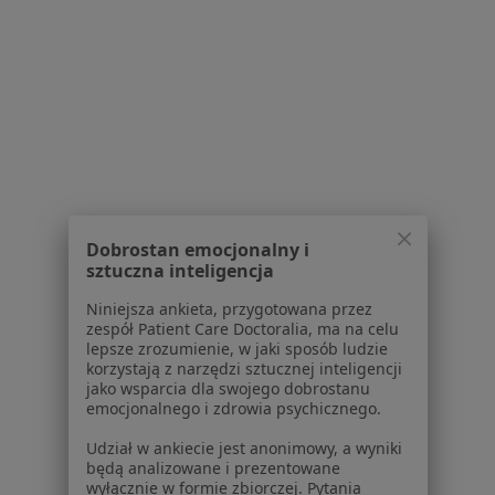
1
2
3
4
5
...
16
Powiązane wyszukiwania
W pobliżu Łodzi
Kamień nazębny w Piotrkowie Trybunalskim
Kamień nazębny w Bełchatowie
Kamień nazębny w Pabianicach
Dobrostan emocjonalny i
sztuczna inteligencja
Kamień nazębny w Zgierzu
Niniejsza ankieta, przygotowana przez
Kamień nazębny w Tomaszowie Mazowieckim
zespół Patient Care Doctoralia, ma na celu
lepsze zrozumienie, w jaki sposób ludzie
Więcej (11)
korzystają z narzędzi sztucznej inteligencji
Więcej w kategorii: W pobliżu Łodzi
jako wsparcia dla swojego dobrostanu
emocjonalnego i zdrowia psychicznego.
Schorzenia w Łodzi
Udział w ankiecie jest anonimowy, a wyniki
Ból zęba w Łodzi
będą analizowane i prezentowane
wyłącznie w formie zbiorczej. Pytania