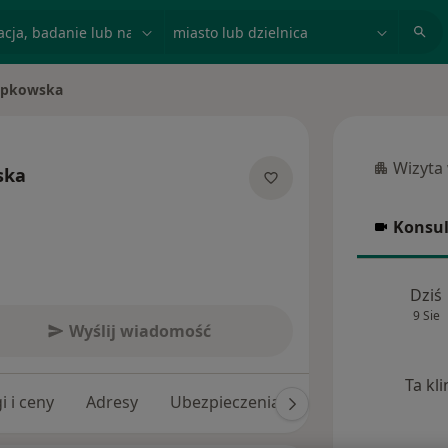
acja, badanie lub nazwisko
miasto lub dzielnica
Papkowska
Wizyta
ska
Wizyta w
jalizacjach
Konsul
Konsulta
Dziś
9 Sie
Wyślij wiadomość
Ta kl
i i ceny
Adresy
Ubezpieczenia
Opinie (20)
Od