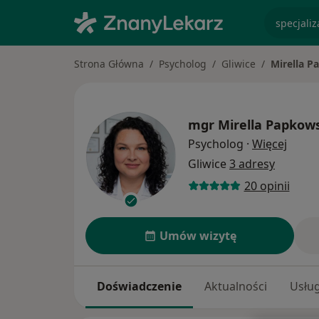
specjaliz
Strona Główna
Psycholog
Gliwice
Mirella 
mgr
Mirella Papkow
O spec
Psycholog
·
Więcej
Gliwice
3 adresy
20 opinii
Umów wizytę
Doświadczenie
Aktualności
Usług