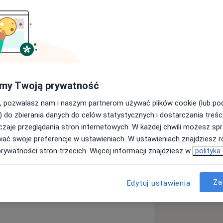
eczną przestrzeń, w której poczujesz
 i parami, wspierając ich w życiowych
trem psychologii klinicznej (obecnie w
my Twoją prywatność
o-behawioralnej). Zajmuję się również
 Choć opieram się na sprawdzonych,
, pozwalasz nam i naszym partnerom używać plików cookie (lub p
diagnozy najważniejszy jest dla mnie
) do zbierania danych do celów statystycznych i dostarczania treśc
 uważnością i troską.
zaje przeglądania stron internetowych. W każdej chwili możesz spr
ównież z przyszłymi specjalistami,
wać swoje preferencje w ustawieniach. W ustawieniach znajdziesz ró
eczeństwa.
prywatności stron trzecich. Więcej informacji znajdziesz w
polityka
 najlepszej drogi wsparcia. Jeżeli
ostępny, skontaktuj się w wiadomości.
Za
Edytuj ustawienia
rzach.