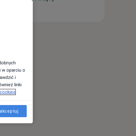
odobnych
i w oparciu o
awdzić i
wnież linki
 cookies
akceptuj