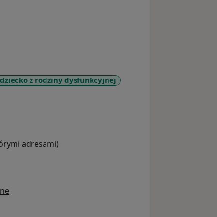
 dziecko z rodziny dysfunkcyjnej
more_diseases
tórymi adresami)
ine