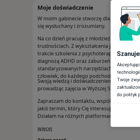
Moje doświadczenie
W moim gabinecie stworzę dla Ciebie bezpi
się wysłuchany i zrozumiany.
​Na co dzień pracuję z młodzieżą, dorosłymi
trudnościach. Z wykształcenia jestem magis
Szanuje
trakcie szkolenia z psychoterapii poznawcz
diagnozą ADHD oraz zaburzeń osobowości.
Akceptując
standaryzowanych narzędziach, w procesie 
technologii
człowiek, do każdego podchodzę z ogromną
Twoje zwyc
​Swoją wiedzą i doświadczeniem dzielę się r
zaktualizo
prowadząc zajęcia w Wyższej Szkole Bezpi
do polityk 
Zapraszam do kontaktu, wspólnie poszukamy
jakiś termin, który Cię interesuje jest nied
Działam na różnych platformach i kalenda
O mnie
więcej
Zakres porad