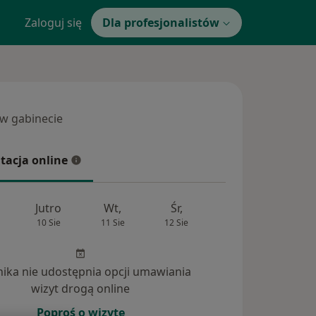
Zaloguj się
Dla profesjonalistów
 w gabinecie
 gabinecie
tacja online
cja online
Jutro
Wt,
Śr,
Czw,
Pt,
10 Sie
11 Sie
12 Sie
13 Sie
14 Si
inika nie udostępnia opcji umawiania
powiedzi na pytania (3)
wizyt drogą online
Poproś o wizytę