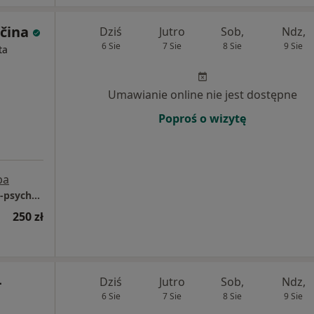
čina
Dziś
Jutro
Sob,
Ndz,
6 Sie
7 Sie
8 Sie
9 Sie
ta
Umawianie online nie jest dostępne
Poproś o wizytę
pa
creYlore - Prywatny gabinet psychologiczno-psychoterapeutyczny
250 zł
-
Dziś
Jutro
Sob,
Ndz,
6 Sie
7 Sie
8 Sie
9 Sie