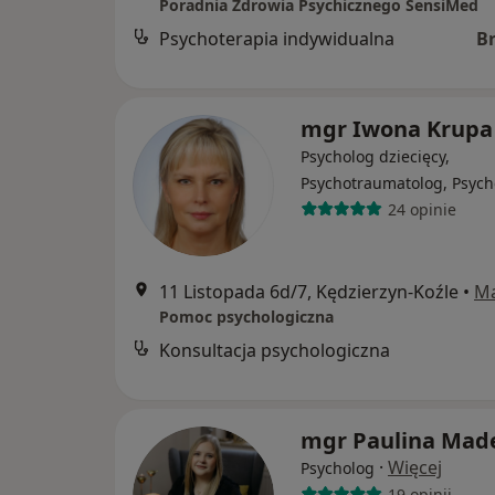
Poradnia Zdrowia Psychicznego SensiMed
Psychoterapia indywidualna
B
mgr Iwona Krupa
Psycholog dziecięcy,
Psychotraumatolog, Psych
24 opinie
11 Listopada 6d/7, Kędzierzyn-Koźle
•
M
Pomoc psychologiczna
Konsultacja psychologiczna
mgr Paulina Mad
·
Więcej
Psycholog
19 opinii