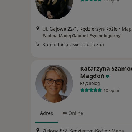
Ul. Gajowa 22/1, Kędzierzyn-Koźle
•
Map
Paulina Madej Gabinet Psychologiczny
Konsultacja psychologiczna
Katarzyna Szamo
Magdoń
Psycholog
10 opinii
Adres
Online
Zielona 8/2, Kędzierzyn-Koźle
•
Mapa