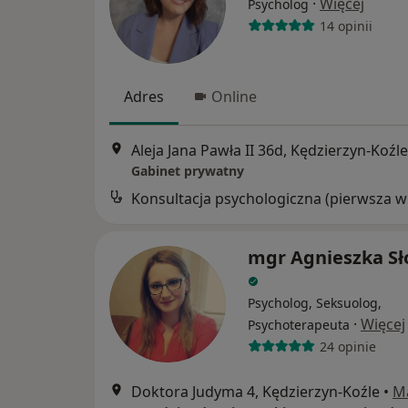
·
Więcej
Psycholog
14 opinii
Adres
Online
Aleja Jana Pawła II 36d, Kędzierzyn-Koźle
Gabinet prywatny
Kon
mgr Agnieszka S
Psycholog, Seksuolog,
·
Więcej
Psychoterapeuta
24 opinie
Doktora Judyma 4, Kędzierzyn-Koźle
•
M