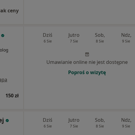
rak ceny
Dziś
Jutro
Sob,
Ndz,
6 Sie
7 Sie
8 Sie
9 Sie
olog
Umawianie online nie jest dostępne
Poproś o wizytę
apa
150 zł
ej
Dziś
Jutro
Sob,
Ndz,
6 Sie
7 Sie
8 Sie
9 Sie