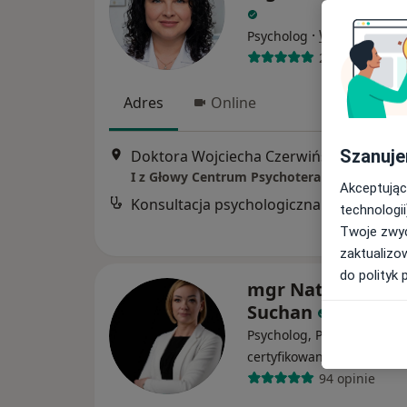
·
Więcej
Psycholog
20 opinii
Adres
Online
Szanuje
Doktora Wojciecha Czerwińskiego 3, Kędzierzyn-Koźle
I z Głowy Centrum Psychoterapii i Rozwoju
Akceptując
Konsultacja psychologiczna
technologii
Twoje zwyc
zaktualizo
do polityk 
mgr Natalia Mate
Suchan
Psycholog, Psychoterapeu
·
Więcej
certyfikowany
94 opinie