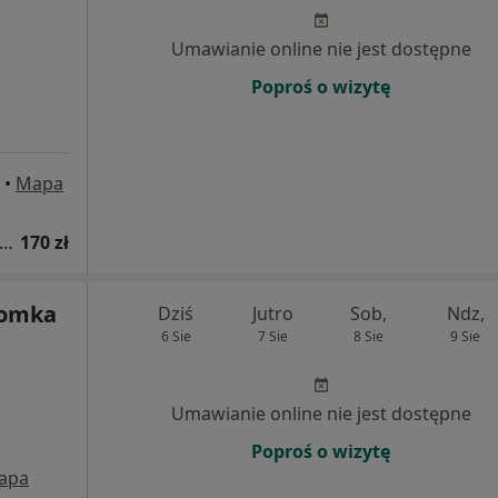
Umawianie online nie jest dostępne
Poproś o wizytę
•
Mapa
sultacja psychologiczna (pierwsza wizyta)
170 zł
łomka
Dziś
Jutro
Sob,
Ndz,
6 Sie
7 Sie
8 Sie
9 Sie
Umawianie online nie jest dostępne
Poproś o wizytę
apa