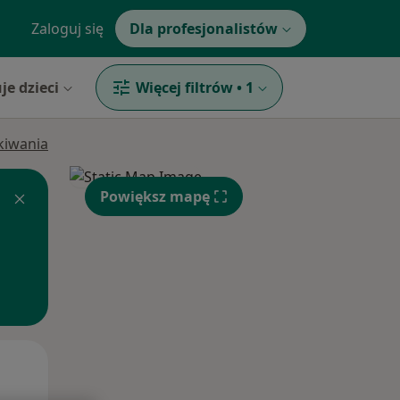
Zaloguj się
Dla profesjonalistów
je dzieci
Więcej filtrów
•
1
ukiwania
Powiększ mapę
Pon,
Wt,
Śr,
10 Sie
11 Sie
12 Sie