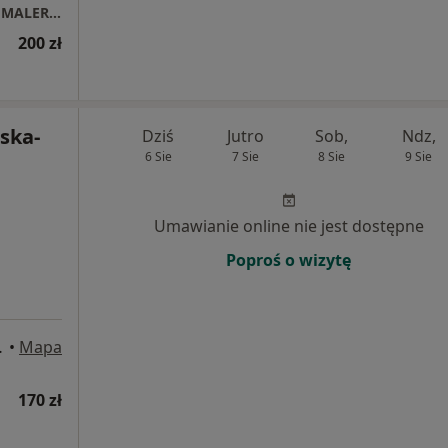
Gabinet Psychologiczno-Pedagogiczny EWA MALERCZYK
200 zł
ska-
Dziś
Jutro
Sob,
Ndz,
6 Sie
7 Sie
8 Sie
9 Sie
Umawianie online nie jest dostępne
Poproś o wizytę
erzyn-Koźle
•
Mapa
170 zł