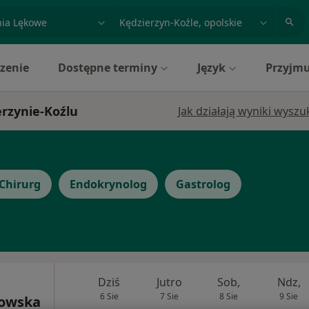
acja, badanie lub nazwisko
miasto lub dzielnica
zenie
Dostępne terminy
Język
Przyjmu
erzynie-Koźlu
Jak działają wyniki wysz
Chirurg
Endokrynolog
Gastrolog
Dziś
Jutro
Sob,
Ndz,
6 Sie
7 Sie
8 Sie
9 Sie
kowska