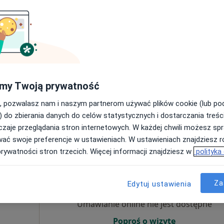
Umawianie online nie jest dostępne
Poproś o wizytę
my Twoją prywatność
•
Mapa
, pozwalasz nam i naszym partnerom używać plików cookie (lub p
200 zł
) do zbierania danych do celów statystycznych i dostarczania treśc
zaje przeglądania stron internetowych. W każdej chwili możesz spr
wać swoje preferencje w ustawieniach. W ustawieniach znajdziesz ró
prywatności stron trzecich. Więcej informacji znajdziesz w
polityka
ja-
Dziś
Jutro
Sob,
Ndz,
6 Sie
7 Sie
8 Sie
9 Sie
Za
ta
Edytuj ustawienia
Umawianie online nie jest dostępne
Poproś o wizytę