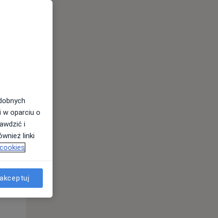
odobnych
i w oparciu o
awdzić i
wnież linki
 cookies
Pon,
Wt,
Śr,
10 Sie
11 Sie
12 Sie
akceptuj