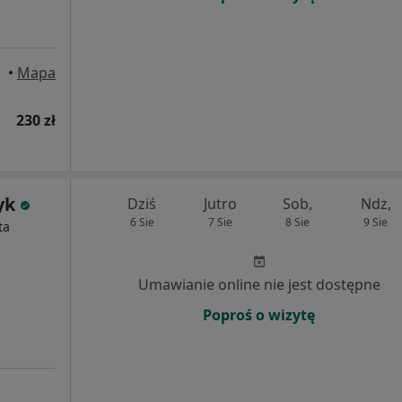
•
Mapa
230 zł
yk
Dziś
Jutro
Sob,
Ndz,
6 Sie
7 Sie
8 Sie
9 Sie
ta
Umawianie online nie jest dostępne
Poproś o wizytę