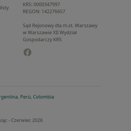
KRS: ⁠0000347997
isty
REGON: ⁠142276657
Sąd Rejonowy dla m.st. Warszawy
w Warszawie XII Wydział
Gospodarczy KRS
Facebook
otwiera się w nowej karcie
cie
owej karcie
ię w nowej karcie
iera się w nowej karcie
otwiera się w nowej karcie
otwiera się w nowej karcie
otwiera się w nowej karcie
rgentina
,
Perú
,
Colombia
iąc - Czerwiec 2026