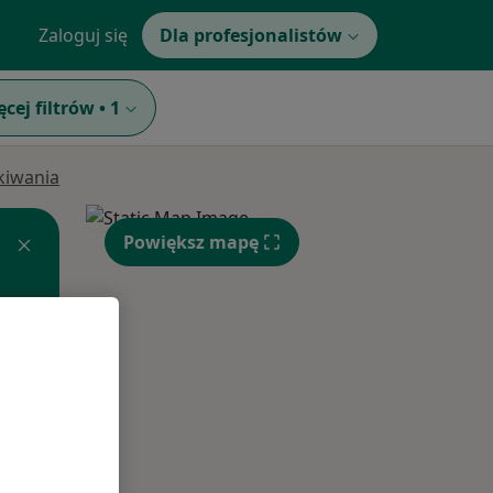
Zaloguj się
Dla profesjonalistów
ęcej filtrów
•
1
ukiwania
Powiększ mapę
Śr,
Czw,
Pt,
12 Sie
13 Sie
14 Sie