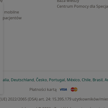
by
Baza wiedzy
Centrum Pomocy dla Specjal
cje mobilne
la pacjentów
ej karcie
ię w nowej karcie
twiera się w nowej karcie
otwiera się w nowej karcie
otwiera się w nowej karcie
otwiera się w nowej karcie
otwiera się w nowej kar
otwiera się w n
otwiera s
otw
Italia
,
Deutschland
,
Česko
,
Portugal
,
México
,
Chile
,
Brasil
,
A
Płatności kartą
) 2022/2065 (DSA) art. 24: 15.395.179 użytkowników/mies