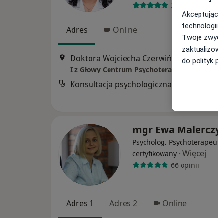
20 opinii
Akceptując
technologii
Adres
Online
Twoje zwyc
zaktualizo
Doktora Wojciecha Czerwińskiego 3, Kędzierzyn-Koźle
do polityk 
I z Głowy Centrum Psychoterapii i Rozwoju
Konsultacja psychologiczna
mgr Ewa Malercz
Psycholog, Psychoterapeu
·
Więcej
certyfikowany
66 opinii
Adres 1
Adres 2
Online