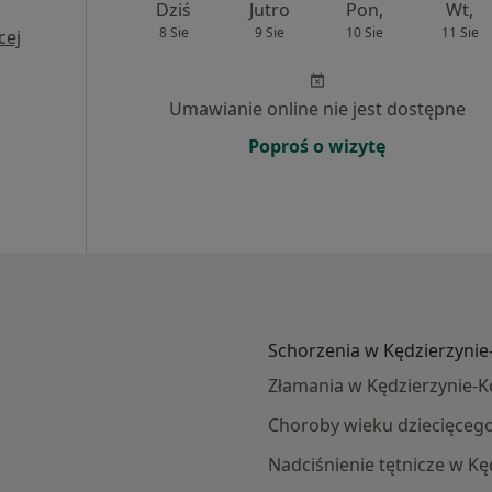
Dziś
Jutro
Pon,
Wt,
8 Sie
9 Sie
10 Sie
11 Sie
cej
Umawianie online nie jest dostępne
Poproś o wizytę
Schorzenia w Kędzierzynie
Złamania w Kędzierzynie-K
Choroby wieku dziecięcego
Nadciśnienie tętnicze w Kę