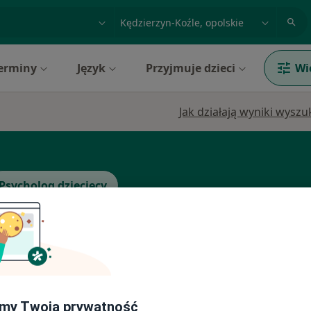
acja, badanie lub nazwisko
miasto lub dzielnica
erminy
Język
Przyjmuje dzieci
Wi
Jak działają wyniki wysz
Psycholog dziecięcy
Dziś
Jutro
Pon,
Wt,
8 Sie
9 Sie
10 Sie
11 Sie
kowska
my Twoją prywatność
Umawianie online nie jest dostępne