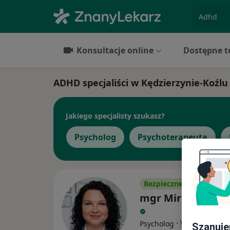
specjaliz
Konsultacje online
Dostępne t
ADHD specjaliści w Kędzierzynie-Koźlu
Jakiego specjalisty szukasz?
Psycholog
Psychoterapeuta
Bezpieczne płatności
mgr Mirella Pap
·
Więcej
Psycholog
Szanuje