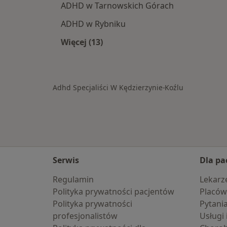
ADHD w Tarnowskich Górach
ADHD w Rybniku
Więcej (13)
Więcej w kategorii: W pobliżu Kędzi
Adhd Specjaliści W Kędzierzynie-Koźlu
Serwis
Dla pa
Regulamin
Lekarz
Polityka prywatności pacjentów
Placów
Polityka prywatności
Pytani
profesjonalistów
Usługi 