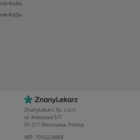
ynie-Koźlu
nie-Koźlu
Schorzenia w Kędzierzynie-Koźlu
Kontakt
ZnanyLekarz - Strona główna
ZnanyLekarz Sp. z o.o.
ul. Kolejowa 5/7
01-217 Warszawa, Polska
NIP: ⁠7010224868