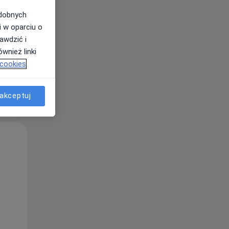
odobnych
i w oparciu o
awdzić i
wnież linki
 cookies
akceptuj
Śr,
Czw,
Pt,
12 Sie
13 Sie
14 Sie