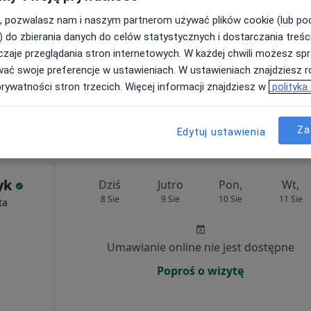
, pozwalasz nam i naszym partnerom używać plików cookie (lub p
Poproś o wizytę
) do zbierania danych do celów statystycznych i dostarczania treśc
zaje przeglądania stron internetowych. W każdej chwili możesz spr
wać swoje preferencje w ustawieniach. W ustawieniach znajdziesz ró
•
Mapa
prywatności stron trzecich. Więcej informacji znajdziesz w
polityka
200 zł
Za
Edytuj ustawienia
yk
Dziś
Jutro
Pon,
Wt,
8 Sie
9 Sie
10 Sie
11 Sie
ta
Umawianie online nie jest dostępne
Poproś o wizytę