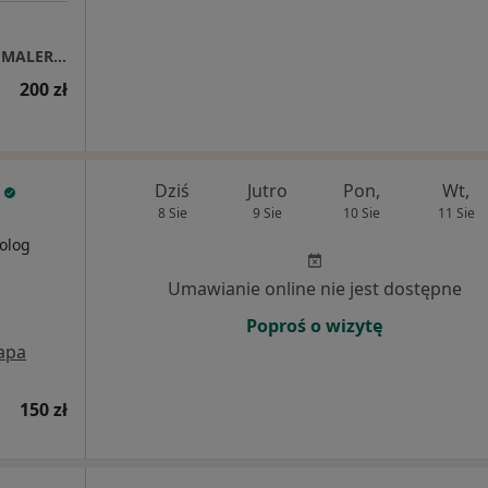
Gabinet Psychologiczno-Pedagogiczny EWA MALERCZYK
200 zł
Dziś
Jutro
Pon,
Wt,
8 Sie
9 Sie
10 Sie
11 Sie
olog
Umawianie online nie jest dostępne
Poproś o wizytę
apa
150 zł