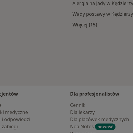
Alergia na jady w Kędzierz
Wady postawy w Kędzierzy
Więcej (15)
erzyna-Koźla
Więcej w kategorii: 
cjentów
Dla profesjonalistów
e
Cennik
ki medyczne
Dla lekarzy
a i odpowiedzi
Dla placówek medycznych
i zabiegi
Noa Notes
nowość