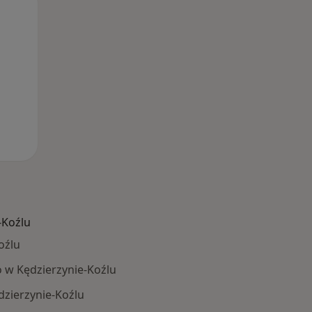
Śr,
Czw,
Pt,
12 Sie
13 Sie
14 Sie
-Koźlu
oźlu
 w Kędzierzynie-Koźlu
dzierzynie-Koźlu