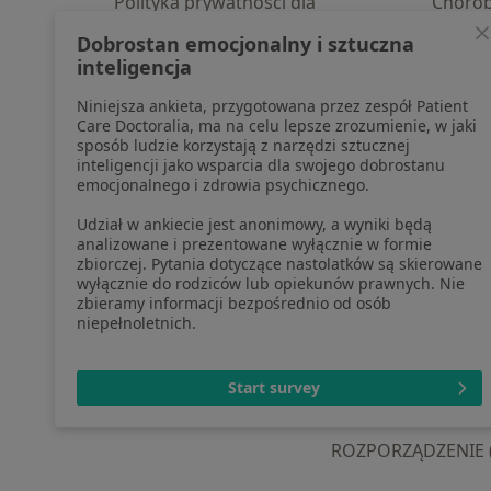
Polityka prywatności dla
Choro
profesjonalistów, których dane
Pomoc
Dobrostan emocjonalny i sztuczna
pozyskaliśmy samodzielnie
Aplika
inteligencja
Polityka cookies
Blog d
Niniejsza ankieta, przygotowana przez zespół Patient
Jak działają wyniki wyszukiwania
Care Doctoralia, ma na celu lepsze zrozumienie, w jaki
Dostępność
sposób ludzie korzystają z narzędzi sztucznej
O nas
inteligencji jako wsparcia dla swojego dobrostanu
emocjonalnego i zdrowia psychicznego.
Praca
Rekrutujemy!
Partnerzy
Udział w ankiecie jest anonimowy, a wyniki będą
Centrum prasowe
analizowane i prezentowane wyłącznie w formie
zbiorczej. Pytania dotyczące nastolatków są skierowane
Kontakt
wyłącznie do rodziców lub opiekunów prawnych. Nie
zbieramy informacji bezpośrednio od osób
niepełnoletnich.
otwiera się w now
otwiera s
o
Polska
,
Türkiye
,
España
,
Start survey
ROZPORZĄDZENIE (UE