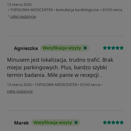
13 marca 2026
•
TOPOLOWA MEDICENTER
•
konsultacja kardiologiczna + ECHO serca
w opinii użytkownika Marzena
•
zgłoś nadużycie
Agnieszka
Weryfikacja wizyty
A
Minusem jest lokalizacja, trudno trafić. Brak
miejsc parkingowych. Plus, bardzo szybki
termin badania. Miłe panie w recepcji .
13 marca 2026
•
TOPOLOWA MEDICENTER
•
ECHO serca
•
w opinii użytkownika Agnieszka
zgłoś nadużycie
Marek
Weryfikacja wizyty
M