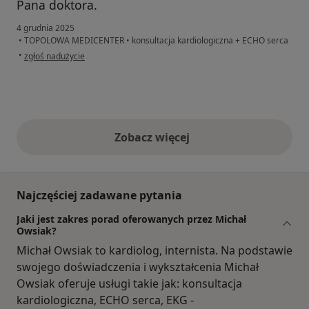
Pana doktora.
4 grudnia 2025
•
TOPOLOWA MEDICENTER
•
konsultacja kardiologiczna + ECHO serca
w opinii użytkownika Iwona
•
zgłoś nadużycie
Zobacz więcej
opinie powyżej
Najczęściej zadawane pytania
Jaki jest zakres porad oferowanych przez Michał
Owsiak?
Michał Owsiak to kardiolog, internista. Na podstawie
swojego doświadczenia i wykształcenia Michał
Owsiak oferuje usługi takie jak: konsultacja
kardiologiczna, ECHO serca, EKG -