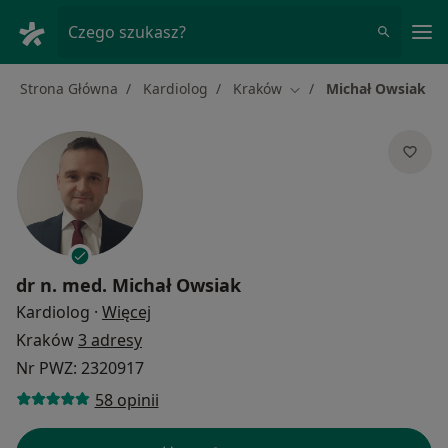
Me
Czego szukasz?
Strona Główna
Kardiolog
Kraków
Michał Owsiak
Zmień miasto
dr n. med.
Michał Owsiak
O specjalizacjach
Kardiolog
·
Więcej
Kraków
3 adresy
Nr PWZ: 2320917
58 opinii