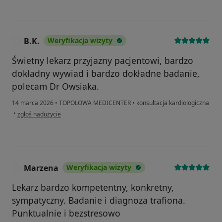
B.K.
Weryfikacja wizyty
B
Świetny lekarz przyjazny pacjentowi, bardzo
dokładny wywiad i bardzo dokładne badanie,
polecam Dr Owsiaka.
14 marca 2026
•
TOPOLOWA MEDICENTER
•
konsultacja kardiologiczna
w opinii użytkownika B.K.
•
zgłoś nadużycie
Marzena
Weryfikacja wizyty
M
Lekarz bardzo kompetentny, konkretny,
sympatyczny. Badanie i diagnoza trafiona.
Punktualnie i bezstresowo