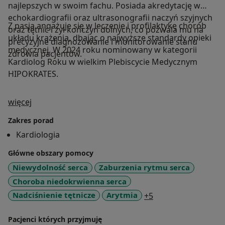
najlepszych w swoim fachu. Posiada akredytację w
echokardiografii oraz ultrasonografii naczyń szyjnych
Z pasją angażuje się w leczenie i profilaktykę chorób
oraz tętnic i żył kończyn dolnych, co pozwala mu na
układu krążenia, dbając o najwyższe standardy opieki
precyzyjne diagnozowanie i monitorowanie stanu
medycznej. W 2024 roku nominowany w kategorii
zdrowia pacjentów.
Kardiolog Roku w wielkim Plebiscycie Medycznym
HIPOKRATES.
O mnie
więcej
Zakres porad
Kardiologia
Główne obszary pomocy
Niewydolność serca
Zaburzenia rytmu serca
Choroba niedokrwienna serca
a11y_sr_more_dise
Nadciśnienie tętnicze
Arytmia
+5
Pacjenci których przyjmuję