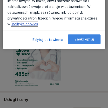
Aktualności
internetowych. W każdej chwili możesz sprawdzić i
zaktualizować swoje preferencje w ustawieniach. W
dr n. med. Michał Owsiak
ustawieniach znajdziesz również linki do polityk
Pawia 5, 31-154 Kraków
prywatności stron trzecich. Więcej informacji znajdziesz
Zadbaj o swoje serce w enel-med Galeria
w
polityka cookies
Krakowska!
Zaakceptuj
Edytuj ustawienia
23/05/2024
Usługi i ceny