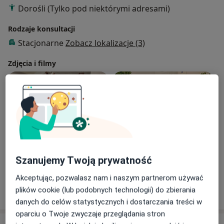
Dorośli (Tylko pod niektórymi adresami)
Rodzaje konsultacji
Stacjonarne
Zobacz lokalizacje (3)
Zdjęcia i filmy
Zobacz galerię (3)
Szanujemy Twoją prywatność
Akceptując, pozwalasz nam i naszym partnerom używać
Pokaż więcej
plików cookie (lub podobnych technologii) do zbierania
o doświadczeniu
danych do celów statystycznych i dostarczania treści w
oparciu o Twoje zwyczaje przeglądania stron