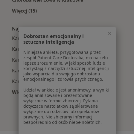
Choroba wieńcowa w Krakowie
Więcej (15)
Więcej w kategorii: Najczęście leczone chorob
Najpopularniejsze ubezpieczenia
Dobrostan emocjonalny i
Kardiolodzy z Allianz w Krakowie
sztuczna inteligencja
Kardiolodzy z Signal Iduna w Krakowie
Niniejsza ankieta, przygotowana przez
zespół Patient Care Doctoralia, ma na celu
Kardiolodzy z JP MEDICA w Krakowie
lepsze zrozumienie, w jaki sposób ludzie
korzystają z narzędzi sztucznej inteligencji
Kardiolodzy z TU Zdrowie w Krakowie
jako wsparcia dla swojego dobrostanu
emocjonalnego i zdrowia psychicznego.
Kardiolodzy z Świat Zdrowia w Krakowie
Udział w ankiecie jest anonimowy, a wyniki
Więcej (11)
będą analizowane i prezentowane
Więcej w kategorii: Najpopularniejsze ubezpi
wyłącznie w formie zbiorczej. Pytania
dotyczące nastolatków są skierowane
wyłącznie do rodziców lub opiekunów
prawnych. Nie zbieramy informacji
bezpośrednio od osób niepełnoletnich.