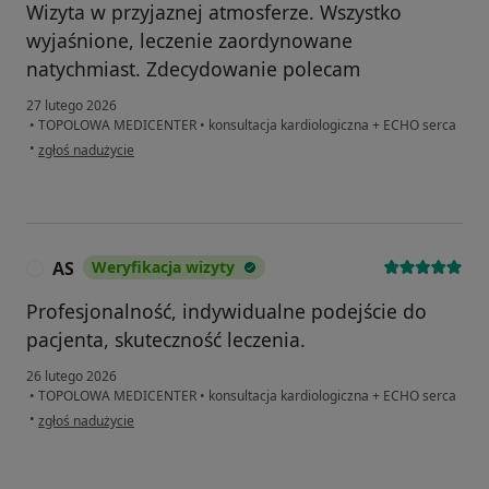
Wizyta w przyjaznej atmosferze. Wszystko
wyjaśnione, leczenie zaordynowane
natychmiast. Zdecydowanie polecam
27 lutego 2026
•
TOPOLOWA MEDICENTER
•
konsultacja kardiologiczna + ECHO serca
w opinii użytkownika Marek
•
zgłoś nadużycie
AS
Weryfikacja wizyty
A
Profesjonalność, indywidualne podejście do
pacjenta, skuteczność leczenia.
26 lutego 2026
•
TOPOLOWA MEDICENTER
•
konsultacja kardiologiczna + ECHO serca
w opinii użytkownika AS
•
zgłoś nadużycie