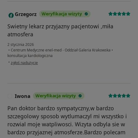
Grzegorz
Weryfikacja wizyty
G
Swietny lekarz przyjazny pacjentowi ,miła
atmosfera
2 stycznia 2026
•
Centrum Medyczne enel-med - Oddział Galeria Krakowska
•
konsultacja kardiologiczna
w opinii użytkownika Grzegorz
•
zgłoś nadużycie
Iwona
Weryfikacja wizyty
I
Pan doktor bardzo sympatyczny,w bardzo
szczegolowy sposob wytlumaczyl mi wszystko i
rozwial moje watpliwosci. Wizyta odbyla sie w
bardzo przyjaznej atmosferze.Bardzo polecam