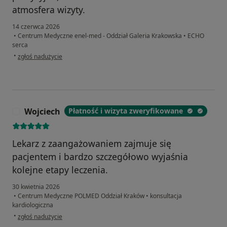
atmosfera wizyty.
14 czerwca 2026
•
Centrum Medyczne enel-med - Oddział Galeria Krakowska
•
ECHO
serca
w opinii użytkownika Teresa S.
•
zgłoś nadużycie
Wojciech
Płatność i wizyta zweryfikowane
W
Lekarz z zaangażowaniem zajmuje się
pacjentem i bardzo szczegółowo wyjaśnia
kolejne etapy leczenia.
30 kwietnia 2026
•
Centrum Medyczne POLMED Oddział Kraków
•
konsultacja
kardiologiczna
w opinii użytkownika Wojciech
•
zgłoś nadużycie