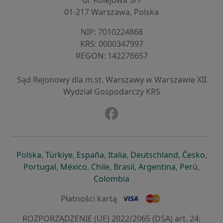
ul. Kolejowa 5/7
01-217 Warszawa, Polska
NIP: ⁠7010224868
KRS: ⁠0000347997
REGON: ⁠142276657
Sąd Rejonowy dla m.st. Warszawy w Warszawie XII
Wydział Gospodarczy KRS
Facebook
otwiera się w nowej karcie
otwiera się w nowej karcie
otwiera się w nowej karcie
otwiera się w nowej karcie
otwiera się w nowej karci
otwiera się
otwi
Polska
,
Türkiye
,
España
,
Italia
,
Deutschland
,
Česko
,
otwiera się w nowej karcie
otwiera się w nowej karcie
otwiera się w nowej karcie
otwiera się w nowej kar
otwiera się 
otwier
Portugal
,
México
,
Chile
,
Brasil
,
Argentina
,
Perú
,
otwiera się w nowej karc
Colombia
Płatności kartą
ROZPORZĄDZENIE (UE) 2022/2065 (DSA) art. 24: