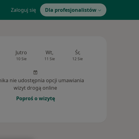
Zaloguj się
Dla profesjonalistów
Jutro
Wt,
Śr,
Czw,
Pt,
10 Sie
11 Sie
12 Sie
13 Sie
14 Si
inika nie udostępnia opcji umawiania
wizyt drogą online
Poproś o wizytę