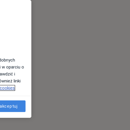
odobnych
i w oparciu o
awdzić i
wnież linki
 cookies
akceptuj
es