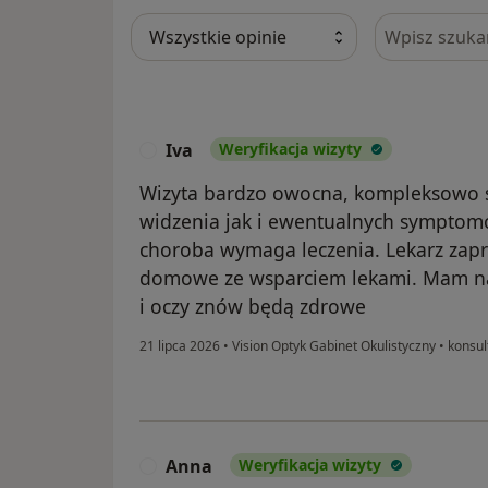
Szukaj w opi
Iva
Weryfikacja wizyty
I
Wizyta bardzo owocna, kompleksowo 
widzenia jak i ewentualnych sympto
choroba wymaga leczenia. Lekarz za
domowe ze wsparciem lekami. Mam na
i oczy znów będą zdrowe
21 lipca 2026
•
Vision Optyk Gabinet Okulistyczny
•
konsult
Anna
Weryfikacja wizyty
A