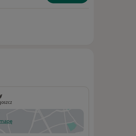
y
goszcz
 mapę
wiera się w nowej karcie