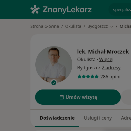
specjaliz
Strona Główna
Okulista
Bydgoszcz
Micha
Zmień mia
lek.
Michał Mroczek
O specja
Okulista
·
Więcej
Bydgoszcz
2 adresy
286 opinii
Umów wizytę
Doświadczenie
Usługi i ceny
Adr