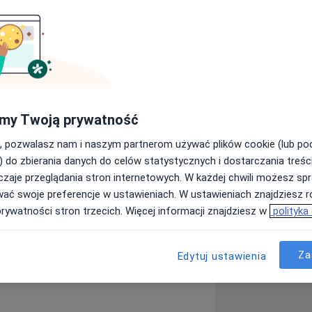
li.
my Twoją prywatność
ie okularów (SOCZEWKI+OPRAWY)
BATU.
, pozwalasz nam i naszym partnerom używać plików cookie (lub p
) do zbierania danych do celów statystycznych i dostarczania treśc
zaje przeglądania stron internetowych. W każdej chwili możesz spr
wać swoje preferencje w ustawieniach. W ustawieniach znajdziesz ró
prywatności stron trzecich. Więcej informacji znajdziesz w
polityka
 GRATIS!
Za
Edytuj ustawienia
a11y_sr_more_diseas
pląs
Odwarstwienie siatkówki
+55