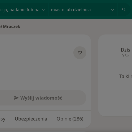
acja, badanie lub nazwisko
miasto lub dzielnica
ł Mroczek
sto
Dziś
9 Sie
lizacjach
Ta kl
Wyślij wiadomość
esy
Ubezpieczenia
Opinie (286)