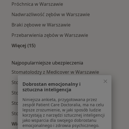
Próchnica w Warszawie
Nadwrażliwość zębów w Warszawie
Braki zębowe w Warszawie
Przebarwienia zębów w Warszawie
Więcej (15)
Więcej w kategorii: Najczęście leczone chorob
Najpopularniejsze ubezpieczenia
Stomatolodzy z Medicover w Warszawie
Stomatolodzy z Allianz w Warszawie
Dobrostan emocjonalny i
sztuczna inteligencja
Stomatolodzy z INTER Polska w Warszawie
Niniejsza ankieta, przygotowana przez
Stomatolodzy z Signal Iduna w Warszawie
zespół Patient Care Doctoralia, ma na celu
lepsze zrozumienie, w jaki sposób ludzie
Stomatolodzy z Compensa w Warszawie
korzystają z narzędzi sztucznej inteligencji
jako wsparcia dla swojego dobrostanu
Więcej (9)
emocjonalnego i zdrowia psychicznego.