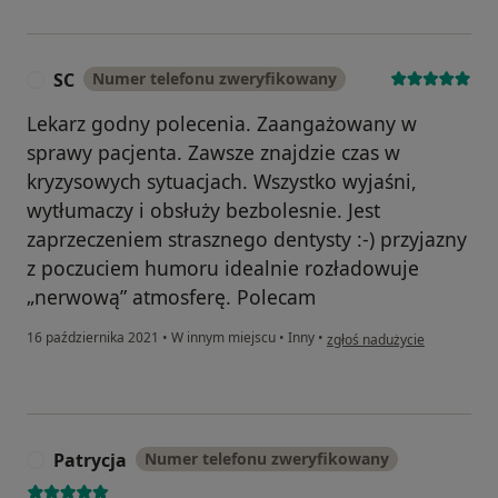
SC
Numer telefonu zweryfikowany
S
Lekarz godny polecenia. Zaangażowany w
sprawy pacjenta. Zawsze znajdzie czas w
kryzysowych sytuacjach. Wszystko wyjaśni,
wytłumaczy i obsłuży bezbolesnie. Jest
zaprzeczeniem strasznego dentysty :-) przyjazny
z poczuciem humoru idealnie rozładowuje
„nerwową” atmosferę. Polecam
w opinii użytkownika SC
16 października 2021
•
W innym miejscu
•
Inny
•
zgłoś nadużycie
Patrycja
Numer telefonu zweryfikowany
P