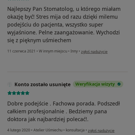
Najlepszy Pan Stomatolog, u którego miałam
okazję być! Stres mija od razu dzięki milemu
podejściu do pacjenta, wszystko super
wyjaśnione. Pelne zaangażowanie. Wychodzi
się z pięknym uśmiechem
w opinii użytkownika Patrycja
11 czerwca 2021
•
W innym miejscu
•
Inny
•
zgłoś nadużycie
Konto zostało usunięte
Weryfikacja wizyty
Dobre podejście . Fachowa porada. Podszedł
całkiem profesjonalnie . Bedziemy pana
doktora jak najbardziej polecać!.
w opinii użytkownika Konto 
4 lutego 2020
•
Atelier Uśmiechu
•
konsultacja
•
zgłoś nadużycie