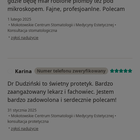
gdzie będę miał robione plomby też pod
mikroskopem. Fajne, profesjoanlne. Polecam
1 lutego 2025
•
Mokotowskie Centrum Stomatologii i Medycyny Estetycznej
•
Konsultacja stomatologiczna
w opinii użytkownika Vanessa
•
zgłoś nadużycie
Karina
Numer telefonu zweryfikowany
K
Dr Dudziński to świetny protetyk. Bardzo
zaangażowany lekarz i fachowiec. Jestem
bardzo zadowolona i serdecznie polecam!
31 stycznia 2025
•
Mokotowskie Centrum Stomatologii i Medycyny Estetycznej
•
konsultacja protetyczna
w opinii użytkownika Karina
•
zgłoś nadużycie