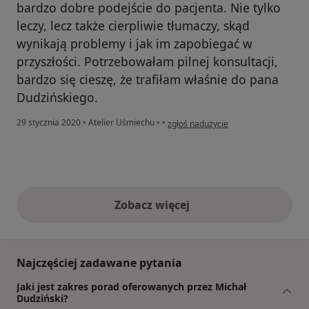
bardzo dobre podejście do pacjenta. Nie tylko
leczy, lecz także cierpliwie tłumaczy, skąd
wynikają problemy i jak im zapobiegać w
przyszłości. Potrzebowałam pilnej konsultacji,
bardzo się cieszę, że trafiłam właśnie do pana
Dudzińskiego.
w opinii użytkownika Agata Ojdowska
29 stycznia 2020
•
Atelier Uśmiechu
•
•
zgłoś nadużycie
Zobacz więcej
opinie powyżej
Najczęściej zadawane pytania
Jaki jest zakres porad oferowanych przez Michał
Dudziński?