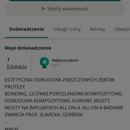
Wyślij wiadomość
Doświadczenie
Usługi i ceny
Adresy
Ubezpi
Moje doświadczenie
1
Edukacja
ESTETYCZNA ODBUDOWA ZNISZCZONYCH ZĘBÓW.
PROTEZY.
BONDING, LICÓWKI PORCELANOWE/KOMPOZYTOWE,
ODBUDOWA KOMPOZYTOWA, KORONY, MOSTY,
MOSTY NA IMPLANTACH ALL-ON-4, ALL-ON-6 BADANIE
ZWARCIA PROF. SLAVICKA, GERBERA
O mnie
Jestem absolwentem Warszawskiego Uniwersytetu
więcej