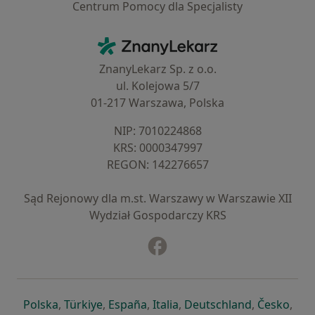
Centrum Pomocy dla Specjalisty
Kontakt
ZnanyLekarz - Strona główna
ZnanyLekarz Sp. z o.o.
ul. Kolejowa 5/7
01-217 Warszawa, Polska
NIP: ⁠7010224868
KRS: ⁠0000347997
REGON: ⁠142276657
Sąd Rejonowy dla m.st. Warszawy w Warszawie XII
Wydział Gospodarczy KRS
Facebook
otwiera się w nowej karcie
otwiera się w nowej karcie
otwiera się w nowej karcie
otwiera się w nowej karcie
otwiera się w nowej karci
otwiera się
otwi
Polska
,
Türkiye
,
España
,
Italia
,
Deutschland
,
Česko
,