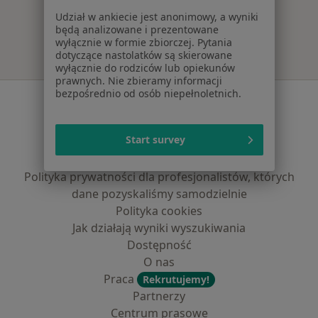
Więcej w kategorii: Najpopularniejsze ubezpie
Udział w ankiecie jest anonimowy, a wyniki
będą analizowane i prezentowane
wyłącznie w formie zbiorczej. Pytania
dotyczące nastolatków są skierowane
wyłącznie do rodziców lub opiekunów
prawnych. Nie zbieramy informacji
bezpośrednio od osób niepełnoletnich.
Serwis
Regulamin
Start survey
Polityka prywatności pacjentów
Polityka prywatności profesjonalistów
Polityka prywatności dla profesjonalistów, których
dane pozyskaliśmy samodzielnie
Polityka cookies
Jak działają wyniki wyszukiwania
Dostępność
O nas
Praca
Rekrutujemy!
Partnerzy
Centrum prasowe