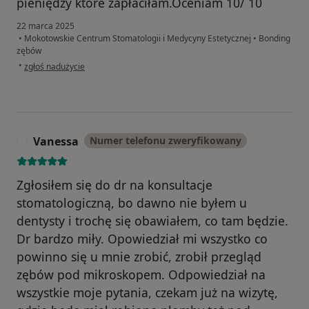
pieniędzy które zapłaciłam.Oceniam 10/ 10
22 marca 2025
•
Mokotowskie Centrum Stomatologii i Medycyny Estetycznej
•
Bonding
zębów
w opinii użytkownika Kate
•
zgłoś nadużycie
Vanessa
Numer telefonu zweryfikowany
V
Zgłosiłem się do dr na konsultacje
stomatologiczną, bo dawno nie byłem u
dentysty i trochę się obawiałem, co tam będzie.
Dr bardzo miły. Opowiedział mi wszystko co
powinno się u mnie zrobić, zrobił przegląd
zębów pod mikroskopem. Odpowiedział na
wszystkie moje pytania, czekam już na wizytę,