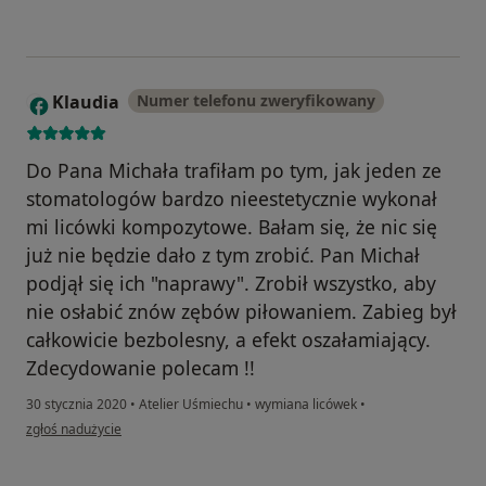
Klaudia
Numer telefonu zweryfikowany
K
Do Pana Michała trafiłam po tym, jak jeden ze
stomatologów bardzo nieestetycznie wykonał
mi licówki kompozytowe. Bałam się, że nic się
już nie będzie dało z tym zrobić. Pan Michał
podjął się ich "naprawy". Zrobił wszystko, aby
nie osłabić znów zębów piłowaniem. Zabieg był
całkowicie bezbolesny, a efekt oszałamiający.
Zdecydowanie polecam !!
30 stycznia 2020
•
Atelier Uśmiechu
•
wymiana licówek
•
w opinii użytkownika Klaudia
zgłoś nadużycie