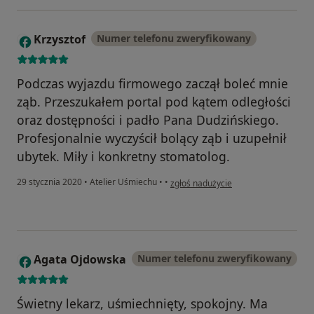
Krzysztof
Numer telefonu zweryfikowany
K
Podczas wyjazdu firmowego zaczął boleć mnie
ząb. Przeszukałem portal pod kątem odległości
oraz dostępności i padło Pana Dudzińskiego.
Profesjonalnie wyczyścił bolący ząb i uzupełnił
ubytek. Miły i konkretny stomatolog.
w opinii użytkownika Krzysztof
29 stycznia 2020
•
Atelier Uśmiechu
•
•
zgłoś nadużycie
Agata Ojdowska
Numer telefonu zweryfikowany
A
Świetny lekarz, uśmiechnięty, spokojny. Ma