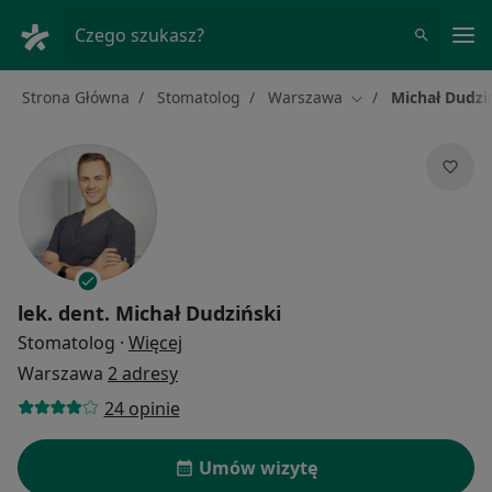
Me
Czego szukasz?
Strona Główna
Stomatolog
Warszawa
Michał Dudzi
Zmień miasto
lek. dent.
Michał Dudziński
O specjalizacjach
Stomatolog
·
Więcej
Warszawa
2 adresy
24 opinie
Umów wizytę