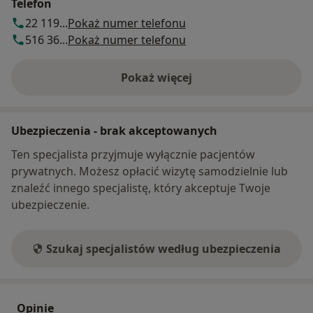
wykorzystaniem najnowocześniejszych technik i
Telefon
materiałów w stomatologii. Specjalizuję się w
22 119...
Pokaż numer telefonu
wykonywaniu: bondingu, licówek porcelanowych,
516 36...
Pokaż numer telefonu
licówek kompozytowych, kompozytowa odbudowa
zwarcia,korony, mosty, protetyka na implantach,
Pokaż więcej
o adresie
korony na implantach, mosty na implantach, All-on-4,
All- on-6.
Ubezpieczenia - brak akceptowanych
Współtworzę Mokotowskie Centrum Stomatologii
współpracując ze specjalistami dentystami ze
Ten specjalista przyjmuje wyłącznie pacjentów
wszystkich dziedzin stomatologii wykorzystując
prywatnych. Możesz opłacić wizytę samodzielnie lub
najnowocześniejszy sprzęt, narzędzia i materiały
znaleźć innego specjalistę, który akceptuje Twoje
najnowszej generacji.
ubezpieczenie.
Szukaj specjalistów według ubezpieczenia
Opinie