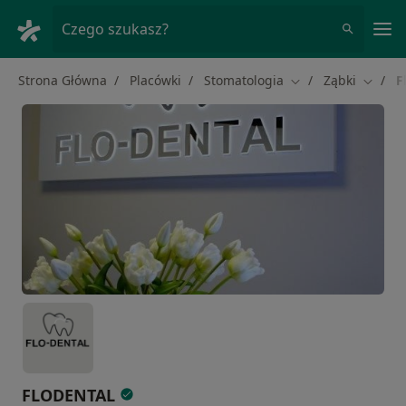
Me
Czego szukasz?
Strona Główna
Placówki
Stomatologia
Ząbki
F
Zmień miasto
Zmień 
FLODENTAL