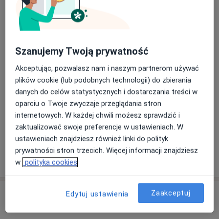
Stawiamy na indywidualne podejście do każdego
pacjenta, dbając o jego komfort i zdrowie na każdym
etapie leczenia. W Flodental łączymy doświadczenie z
nowoczesnymi metodami, aby sprostać oczekiwaniom
Szanujemy Twoją prywatność
naszych pacjentów.
Akceptując, pozwalasz nam i naszym partnerom używać
O nas
więcej
plików cookie (lub podobnych technologii) do zbierania
danych do celów statystycznych i dostarczania treści w
Nasze specjalizacje
Pokaż wszystkie
oparciu o Twoje zwyczaje przeglądania stron
Stomatologia
C
internetowych. W każdej chwili możesz sprawdzić i
Stomatologia
dziecięca
stom
zaktualizować swoje preferencje w ustawieniach. W
ustawieniach znajdziesz również linki do polityk
prywatności stron trzecich. Więcej informacji znajdziesz
Zobacz więcej
w
polityka cookies
Usługi
Zaakceptuj
Edytuj ustawienia