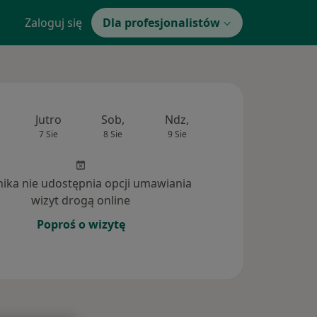
Zaloguj się
Dla profesjonalistów
Jutro
Sob,
Ndz,
Pon,
Wt,
7 Sie
8 Sie
9 Sie
10 Sie
11 Si
inika nie udostępnia opcji umawiania
wizyt drogą online
Poproś o wizytę