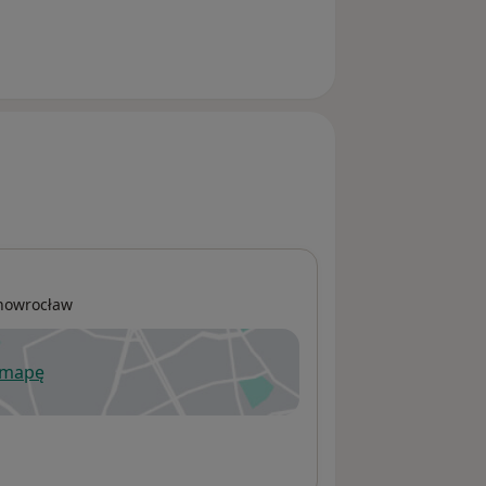
nowrocław
 mapę
wiera się w nowej karcie