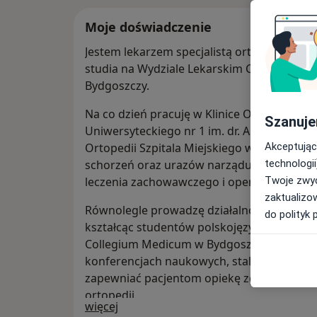
Moje doświadczenie
Jestem lekarzem specjalistą ortopedii i tr
studia na Wydziale Lekarskim Collegium M
Bydgoszczy.
Na co dzień pracuję w Klinice Ortopedii i 
Szanuje
Uniwersyteckiego nr 1 im. dr. Antoniego J
Akceptując
Ortopedii Szpitala Miejskiego w Toruniu. Z
technologii
schorzeń oraz urazów narządu ruchu, wyk
Twoje zwyc
leczenia zachowawczego i operacyjnego.
zaktualizo
Równolegle prowadzę działalność dydaktycz
do polityk 
kształcąc studentów polskojęzycznych i an
Collegium Medicum w Bydgoszczy. Regularn
konferencjach naukowych, stale poszerzają
zapewniać pacjentom opiekę zgodną z akt
ortopedii.
O mnie
więcej