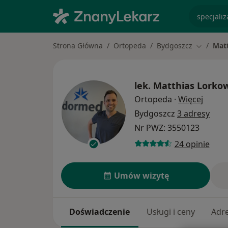
specjaliz
Strona Główna
Ortopeda
Bydgoszcz
Mat
Zmień mi
lek.
Matthias Lorko
O spec
Ortopeda
·
Więcej
Bydgoszcz
3 adresy
Nr PWZ: 3550123
24 opinie
Umów wizytę
Doświadczenie
Usługi i ceny
Adr