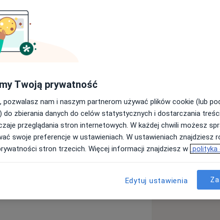
aumatologii narządu ruchu. Ukończyłem
edicum im. Ludwika Rydygiera w
Traumatologii Narządu Ruchu Szpitala
my Twoją prywatność
urasza w Bydgoszczy oraz w Oddziale
, pozwalasz nam i naszym partnerom używać plików cookie (lub p
ajmuję się diagnostyką i leczeniem
) do zbierania danych do celów statystycznych i dostarczania treśc
orzystując nowoczesne metody
zaje przeglądania stron internetowych. W każdej chwili możesz spr
wać swoje preferencje w ustawieniach. W ustawieniach znajdziesz ró
ną jako nauczyciel akademicki,
prywatności stron trzecich. Więcej informacji znajdziesz w
polityka
glojęzycznych Wydziału Lekarskiego
ie uczestniczę w kursach i
Za
c swoją wiedzę i umiejętności, aby
Edytuj ustawienia
ualnymi standardami współczesnej