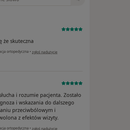
ę że skuteczna
w opinii użytkownika WWiesław
acja ortopedyczna
•
zgłoś nadużycie
łucha i rozumie pacjenta. Zostało
gnoza i wskazania do dalszego
ałaniu przeciwbólowym i
olona z efektów wizyty.
w opinii użytkownika S.J.
acja ortopedyczna
•
zgłoś nadużycie