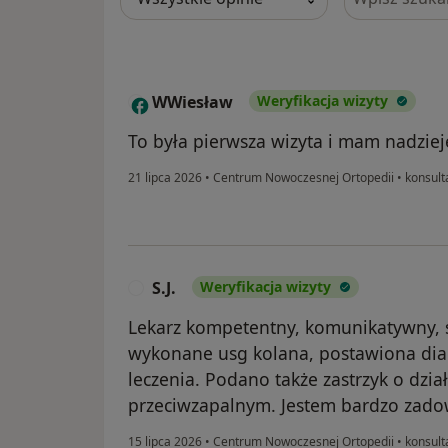
WWiesław
Weryfikacja wizyty
W
To była pierwsza wizyta i mam nadziej
21 lipca 2026
•
Centrum Nowoczesnej Ortopedii
•
konsult
S.J.
Weryfikacja wizyty
S
Lekarz kompetentny, komunikatywny, s
wykonane usg kolana, postawiona dia
leczenia. Podano także zastrzyk o dzi
przeciwzapalnym. Jestem bardzo zadow
15 lipca 2026
•
Centrum Nowoczesnej Ortopedii
•
konsult