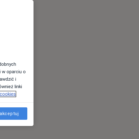
odobnych
i w oparciu o
awdzić i
wnież linki
 cookies
akceptuj