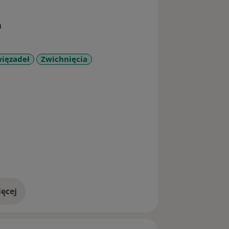
u
więzadeł
Zwichnięcia
y_sr_more_diseases
ęcej
doświadczeniu