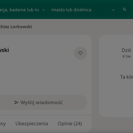
acja, badanie lub nazwisko
miasto lub dzielnica
thias Lorkowski
asto
wski
Dziś
6 Sie
jalizacjach
Ta kl
Wyślij wiadomość
esy
Ubezpieczenia
Opinie (24)