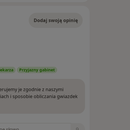
Dodaj swoją opinię
ekarza
Przyjazny gabinet
rujemy je zgodnie z naszymi
iach i sposobie obliczania gwiazdek
ięcej o opiniach
niach