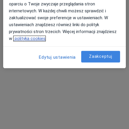
oparciu o Twoje zwyczaje przeglądania stron
Pokaż profil
internetowych. W każdej chwili możesz sprawdzić i
zaktualizować swoje preferencje w ustawieniach. W
ustawieniach znajdziesz również linki do polityk
prywatności stron trzecich. Więcej informacji znajdziesz
w
polityka cookies
Zaakceptuj
Edytuj ustawienia
lek. Mateusz Stachowiak
·
Więcej
Ortopeda
29 opinii
Poznańska 97, Inowrocław
•
Mapa
SZPITAL WIELOSPECJALISTYCZNY IM. DR. LUDWIKA BŁAŻKA W INOWROCŁAWIU
Konsultacja ortopedyczna
Brak ceny
Specjalista nie oferuje umawiania online pod tym adresem.