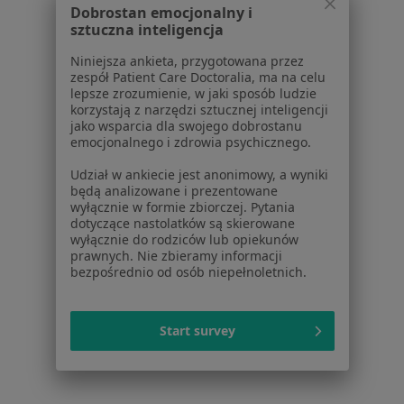
Polityka prywatności pacjentów
Dobrostan emocjonalny i
Polityka prywatności profesjonalistów
sztuczna inteligencja
Polityka prywatności dla profesjonalistów, których
Niniejsza ankieta, przygotowana przez
dane pozyskaliśmy samodzielnie
zespół Patient Care Doctoralia, ma na celu
Polityka cookies
lepsze zrozumienie, w jaki sposób ludzie
korzystają z narzędzi sztucznej inteligencji
Jak działają wyniki wyszukiwania
jako wsparcia dla swojego dobrostanu
Dostępność
emocjonalnego i zdrowia psychicznego.
O nas
Udział w ankiecie jest anonimowy, a wyniki
Praca
Rekrutujemy!
będą analizowane i prezentowane
Partnerzy
wyłącznie w formie zbiorczej. Pytania
Centrum prasowe
dotyczące nastolatków są skierowane
wyłącznie do rodziców lub opiekunów
Kontakt
prawnych. Nie zbieramy informacji
bezpośrednio od osób niepełnoletnich.
Dla pacjentów
Lekarze
Start survey
Placówki medyczne
Pytania i odpowiedzi
Usługi i zabiegi
Choroby