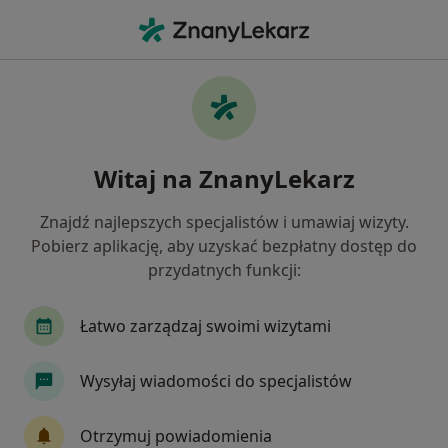
Me
Skolioza • Inowrocław, kujawsko-pomorskie
Filtry
• 1
Ubezpieczenie
Map
Skolioza specjaliści w Inowrocławiu
Witaj na ZnanyLekarz
Jak działają wyniki wyszukiwania
Znajdź najlepszych specjalistów i umawiaj wizyty.
Pobierz aplikację, aby uzyskać bezpłatny dostęp do
Jakiego specjalisty szukasz?
przydatnych funkcji:
Fizjoterapeuta
Ortopeda
Chirurg
Gi
Łatwo zarządzaj swoimi wizytami
Wysyłaj wiadomości do specjalistów
Otrzymuj powiadomienia