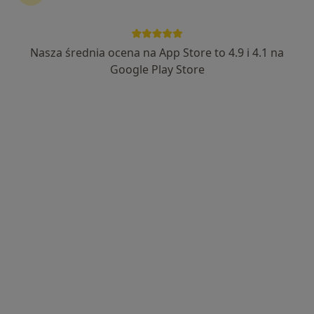
Nasza średnia ocena na App Store to 4.9 i 4.1 na
lek. Matthias Lorkowski
Google Play Store
·
Więcej
Ortopeda
24 opinie
Karola Marcinkowskiego 10/16, Inowrocław
•
Mapa
Centrum Nowoczesnej Ortopedii
Konsultacja ortopedyczna
od 350 zł
Specjalista nie oferuje umawiania online pod tym adresem.
Poproś o wizytę