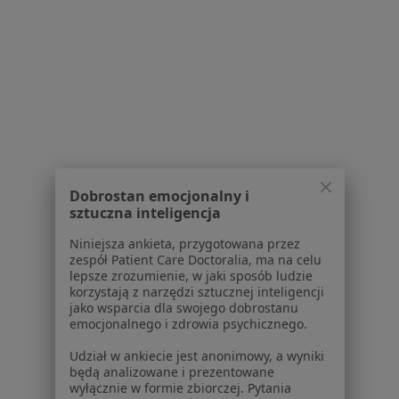
Więcej (15)
Więcej w kategorii: Najczęście leczone choroby
Centra medyczne Ortopedia w pobliżu
Ortopedia centra medyczne w Bydgoszczy
Ortopedia centra medyczne w Toruniu
Ortopedia centra medyczne w Osielsku
Ortopedia centra medyczne w Ciechocinku
Dobrostan emocjonalny i
sztuczna inteligencja
Ortopedia centra medyczne w Aleksandrowie
Kujawskim
Niniejsza ankieta, przygotowana przez
zespół Patient Care Doctoralia, ma na celu
Więcej (6)
lepsze zrozumienie, w jaki sposób ludzie
Więcej w kategorii: Centra medyczne Ortopedia 
korzystają z narzędzi sztucznej inteligencji
jako wsparcia dla swojego dobrostanu
emocjonalnego i zdrowia psychicznego.
Udział w ankiecie jest anonimowy, a wyniki
będą analizowane i prezentowane
wyłącznie w formie zbiorczej. Pytania