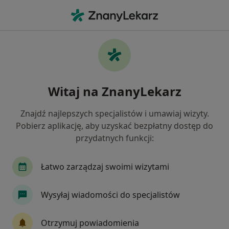
Me
Czego szukasz?
Strona Główna
Placówki
Ortopedia
Inowrocław
Zmień miasto
Zmi
Witaj na ZnanyLekarz
Znajdź najlepszych specjalistów i umawiaj wizyty.
Pobierz aplikację, aby uzyskać bezpłatny dostęp do
przydatnych funkcji:
Łatwo zarządzaj swoimi wizytami
Wysyłaj wiadomości do specjalistów
Centrum Nowoczesnej Ortopedii
Otrzymuj powiadomienia