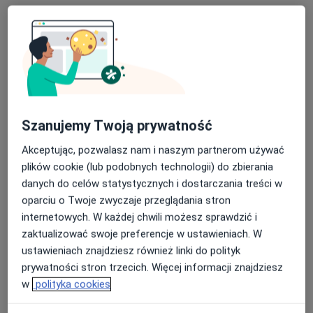
budynkiem, a zespołem profesjonalistów, którzy
działają wspólnie tylko i wyłącznie w jednym i ściśle
określonym celu: aby poprawnie zdiagnozować i
O nas
skutecznie wyleczyć chorobę układu mięśniowo-
więcej
szkieletowego.
Przeprowadzamy szeroki zakres operacji
Szanujemy Twoją prywatność
ortopedycznych: artroskopie (bark, kolano, staw
skokowy, biodro), endoprotezy biodra i kolana
Nasze specjalizacje
Pokaż wszystkie
Akceptując, pozwalasz nam i naszym partnerom używać
(również dostępy MIS - małoinwazyjny), korekcje stopy,
plików cookie (lub podobnych technologii) do zbierania
leczenie uszkodzeń ścięgien.
Ortopedia
danych do celów statystycznych i dostarczania treści w
oparciu o Twoje zwyczaje przeglądania stron
internetowych. W każdej chwili możesz sprawdzić i
Zobacz więcej
zaktualizować swoje preferencje w ustawieniach. W
ustawieniach znajdziesz również linki do polityk
prywatności stron trzecich. Więcej informacji znajdziesz
Usługi
w
polityka cookies