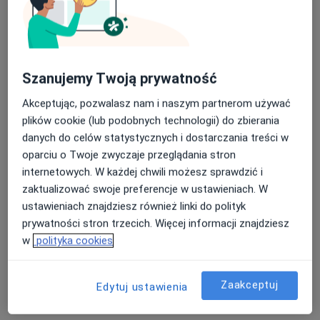
lek. Matthias Lorkowski
Szanujemy Twoją prywatność
·
Więcej
Ortopeda
24 opinie
Akceptując, pozwalasz nam i naszym partnerom używać
plików cookie (lub podobnych technologii) do zbierania
Karola Marcinkowskiego 10/16, Inowrocław
•
Mapa
danych do celów statystycznych i dostarczania treści w
Centrum Nowoczesnej Ortopedii
oparciu o Twoje zwyczaje przeglądania stron
Konsultacja ortopedyczna
od 350 zł
internetowych. W każdej chwili możesz sprawdzić i
Specjalista nie oferuje umawiania online pod tym adresem.
zaktualizować swoje preferencje w ustawieniach. W
ustawieniach znajdziesz również linki do polityk
Poproś o wizytę
prywatności stron trzecich. Więcej informacji znajdziesz
w
polityka cookies
Zaakceptuj
Edytuj ustawienia