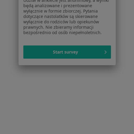
Udział w ankiecie jest anonimowy, a wyniki
Polityka prywatności pacjentów
będą analizowane i prezentowane
wyłącznie w formie zbiorczej. Pytania
Polityka prywatności profesjonalistów
dotyczące nastolatków są skierowane
Polityka prywatności dla profesjonalistów, których
wyłącznie do rodziców lub opiekunów
dane pozyskaliśmy samodzielnie
prawnych. Nie zbieramy informacji
bezpośrednio od osób niepełnoletnich.
Polityka cookies
Jak działają wyniki wyszukiwania
Dostępność
Start survey
O nas
Praca
Rekrutujemy!
Partnerzy
Centrum prasowe
Kontakt
Dla pacjentów
Lekarze
Placówki medyczne
Pytania i odpowiedzi
Usługi i zabiegi