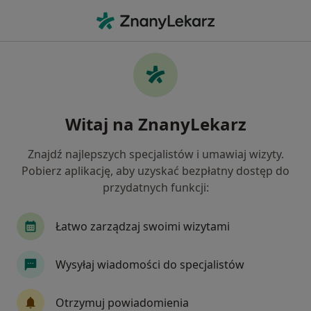
Me
Wady Postawy • Inowrocław, kujawsko-pomorskie
Filtry
• 1
Ubezpieczenie
Map
Wady postawy specjaliści w Inowrocławiu
Witaj na ZnanyLekarz
Jak działają wyniki wyszukiwania
Znajdź najlepszych specjalistów i umawiaj wizyty.
Pobierz aplikację, aby uzyskać bezpłatny dostęp do
Jakiego specjalisty szukasz?
przydatnych funkcji:
Fizjoterapeuta
Ortopeda
Chirurg
Gi
Łatwo zarządzaj swoimi wizytami
Wysyłaj wiadomości do specjalistów
Otrzymuj powiadomienia