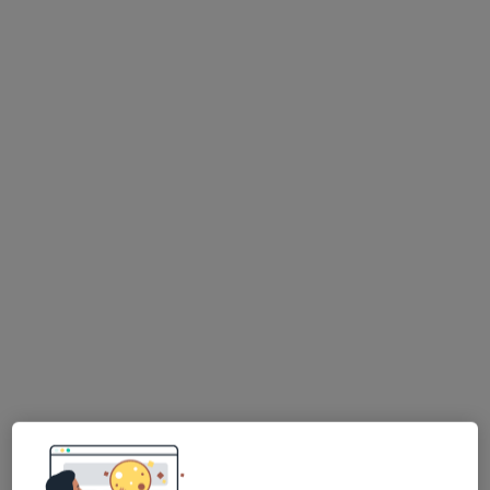
dr hab. n. med., prof. uczelni Jan
Zabrzyński
·
Więcej
Ortopeda
147 opinii
Karola Marcinkowskiego 10/16, Inowrocław
•
Mapa
Centrum Nowoczesnej Ortopedii
Konsultacja ortopedyczna
od 500 zł
Specjalista nie oferuje umawiania online pod tym adresem.
Poproś o wizytę