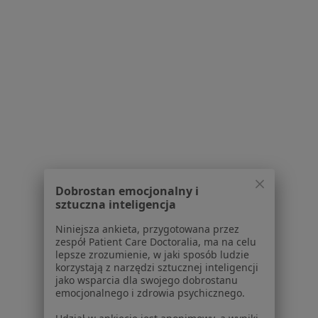
Zawał serca w Inowrocławiu
Choroba niedokrwienna serca w Inowrocławiu
Nadciśnienie tętnicze w Inowrocławiu
Niewydolność serca w Inowrocławiu
Więcej (15)
Więcej w kategorii: Schorzenia w Inowrocław
Wady Postawy Specjaliści W Inowrocławiu
Dobrostan emocjonalny i
sztuczna inteligencja
Niniejsza ankieta, przygotowana przez
zespół Patient Care Doctoralia, ma na celu
lepsze zrozumienie, w jaki sposób ludzie
korzystają z narzędzi sztucznej inteligencji
jako wsparcia dla swojego dobrostanu
Serwis
emocjonalnego i zdrowia psychicznego.
Regulamin