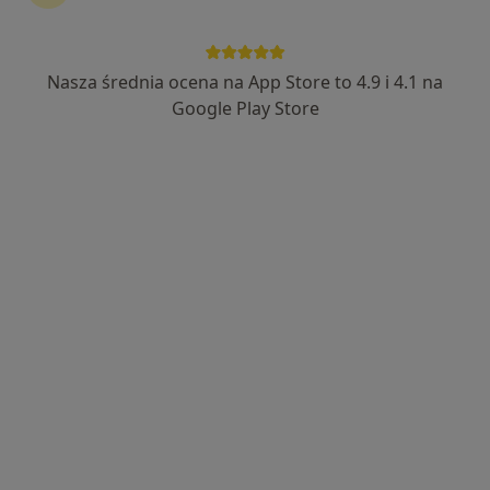
Nasza średnia ocena na App Store to 4.9 i 4.1 na
mgr Jakub Ślachetka
Google Play Store
·
Więcej
Fizjoterapeuta
749 opinii
Stanisława Staszica 67, Inowrocław
•
Mapa
Fizjoterapia
Fizjoterapia niemowląt
300 zł
Specjalista nie oferuje umawiania online pod tym adresem.
Poproś o wizytę